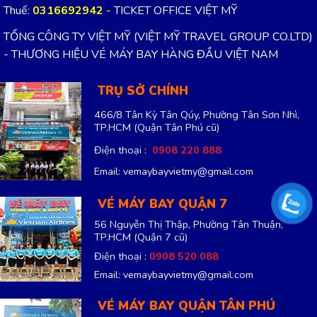
Thuế:
0316692942
- TICKET OFFICE VIỆT MỸ
TỔNG CÔNG TY VIỆT MỸ (VIỆT MỸ TRAVEL GROUP CO.LTD)
- THƯƠNG HIỆU VÉ MÁY BAY HÀNG ĐẦU VIỆT NAM
TRỤ SỞ CHÍNH
466/8 Tân Kỳ Tân Qúy, Phường Tân Sơn Nhì,
TP.HCM
(Quận Tân Phú cũ)
Điện thoại :
0908 220 888
Email: vemaybayvietmy@gmail.com
VÉ MÁY BAY QUẬN 7
56 Nguyễn Thị Thập, Phường Tân Thuận,
TP.HCM
(Quận 7 cũ)
Điện thoại :
0908 520 088
Email: vemaybayvietmy@gmail.com
VÉ MÁY BAY QUẬN TÂN PHÚ