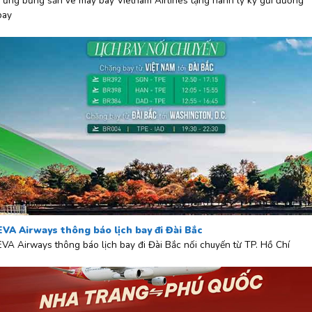
Tưng bừng săn vé máy bay Vietnam Airlines tặng hành lý ký gửi đường
bay
EVA Airways thông báo lịch bay đi Đài Bắc
EVA Airways thông báo lịch bay đi Đài Bắc nối chuyến từ TP. Hồ Chí