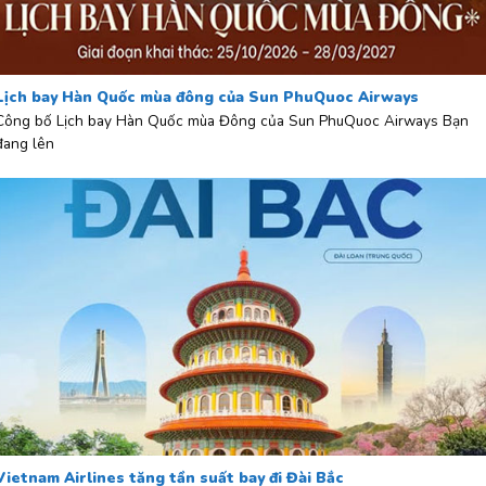
Lịch bay Hàn Quốc mùa đông của Sun PhuQuoc Airways
Công bố Lịch bay Hàn Quốc mùa Đông của Sun PhuQuoc Airways Bạn
đang lên
Vietnam Airlines tăng tần suất bay đi Đài Bắc