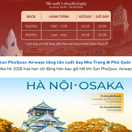
Sun PhuQuoc Airways tăng tần suất bay Nha Trang đi Phú Quốc
Mùa hè 2026 hứa hẹn sôi động hơn bao giờ hết khi Sun PhuQuoc Airway