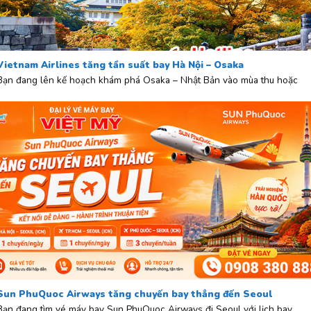
Vietnam Airlines tăng tần suất bay Hà Nội – Osaka
Bạn đang lên kế hoạch khám phá Osaka – Nhật Bản vào mùa thu hoặc
Sun PhuQuoc Airways tăng chuyến bay thẳng đến Seoul
Bạn đang tìm vé máy bay Sun PhuQuoc Airways đi Seoul với lịch bay