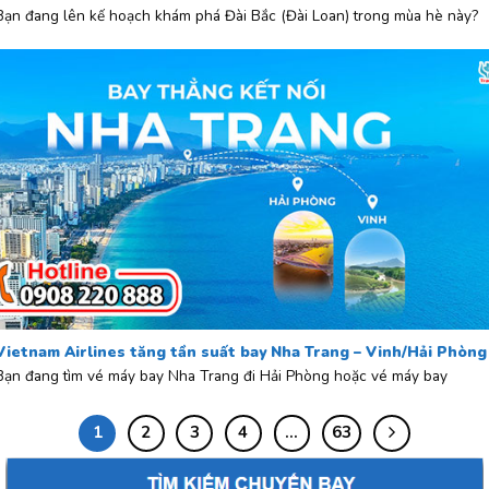
Bạn đang lên kế hoạch khám phá Đài Bắc (Đài Loan) trong mùa hè này?
Vietnam Airlines tăng tần suất bay Nha Trang – Vinh/Hải Phòng
Bạn đang tìm vé máy bay Nha Trang đi Hải Phòng hoặc vé máy bay
1
2
3
4
…
63