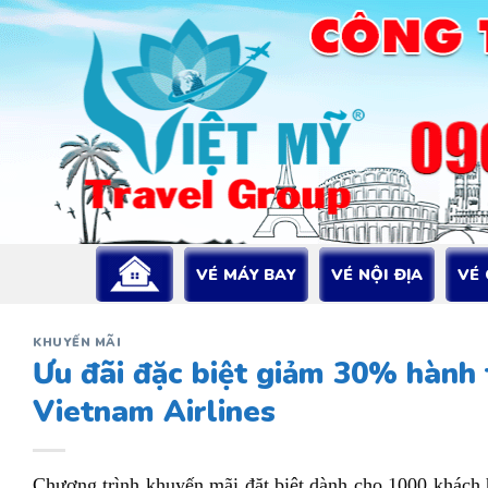
Bỏ
qua
nội
dung
VÉ MÁY BAY
VÉ NỘI ĐỊA
VÉ
KHUYẾN MÃI
Ưu đãi đặc biệt giảm 30% hành 
Vietnam Airlines
Chương trình khuyến mãi đặt biệt dành cho 1000 khách 