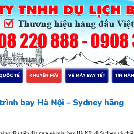
 QUỐC TẾ
KHUYẾN MÃI
VÉ MÁY BAY TẾT
TIN HÀ
trình bay Hà Nội – Sydney hãng
hàng đầu tiên đặt mua vé máy bay Hà Nội đi Sydney và chiề