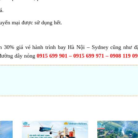
á.
huyến mại được sử dụng hết.
ảm 30% giá vé hành trình bay Hà Nội – Sydney cũng như đặ
a đường dây nóng
0915 699 901 – 0915 699 971 – 0908 119 09
t