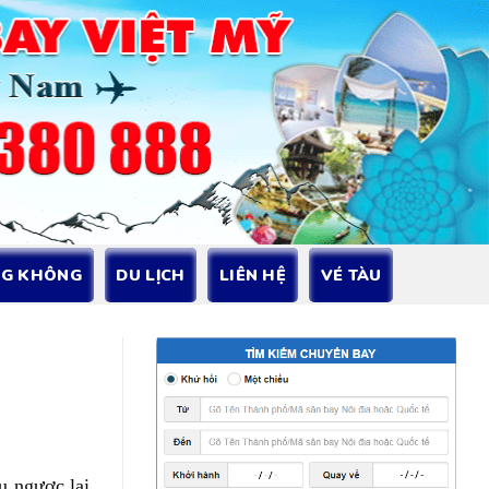
NG KHÔNG
DU LỊCH
LIÊN HỆ
VÉ TÀU
u ngược lại