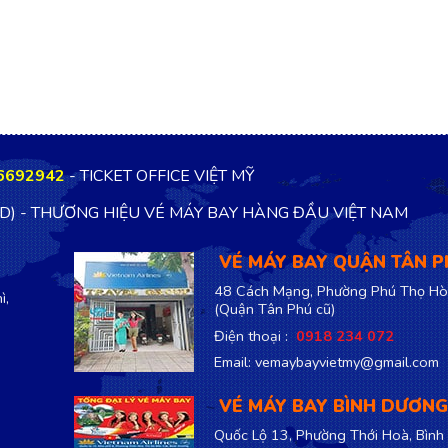
6692942
- TICKET OFFICE VIỆT MỸ
TD) - THƯƠNG HIỆU VÉ MÁY BAY HÀNG ĐẦU VIỆT NAM
VÉ MÁY BAY QUẬN TÂN 
48 Cách Mạng, Phường Phú Thọ Hò
ì,
(Quận Tân Phú cũ)
Điện thoại :
0918 234 072
Email: vemaybayvietmy@gmail.com
VÉ MÁY BAY BÌNH DƯƠNG
Quốc Lộ 13, Phường Thới Hoà, Bình