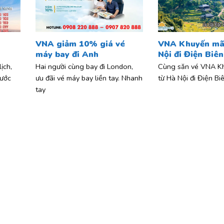
VNA giảm 10% giá vé
VNA Khuyến mãi
máy bay đi Anh
Nội đi Điện Biên
ịch,
Hai người cùng bay đi London,
Cùng săn vé VNA Kh
ước
ưu đãi vé máy bay liền tay. Nhanh
từ Hà Nội đi Điện Biê
tay