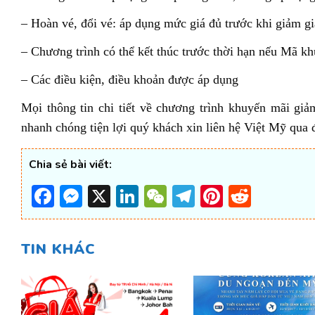
– Hoàn vé, đổi vé: áp dụng mức giá đủ trước khi giảm gi
– Chương trình có thể kết thúc trước thời hạn nếu Mã k
– Các điều kiện, điều khoản được áp dụng
Mọi thông tin chi tiết về chương trình khuyến mãi gi
nhanh chóng tiện lợi quý khách xin liên hệ Việt Mỹ qu
Chia sẻ bài viết:
Facebook
Messenger
X
LinkedIn
WeChat
Telegram
Pinterest
Reddi
TIN KHÁC