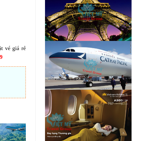
t vé giá rẻ
9