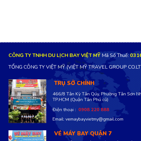
CÔNG TY TNHH DU LỊCH BAY VIỆT MỸ
Mã Số Thuế:
031
TỔNG CÔNG TY VIỆT MỸ (VIỆT MỸ TRAVEL GROUP CO.L
TRỤ SỞ CHÍNH
466/8 Tân Kỳ Tân Qúy, Phường Tân Sơn Nh
TP.HCM
(Quận Tân Phú cũ)
Điện thoại :
0908 220 888
Email: vemaybayvietmy@gmail.com
VÉ MÁY BAY QUẬN 7