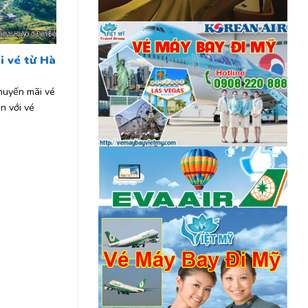
 vé từ Hà
uyến mãi vé
n với vé