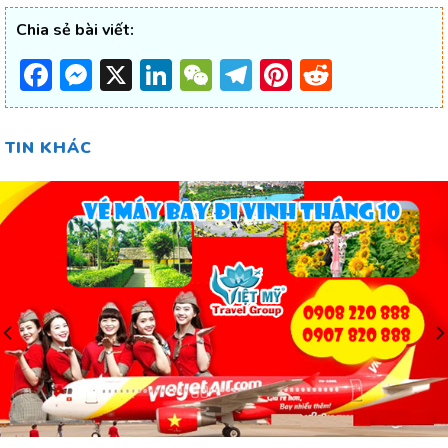
Chia sẻ bài viết:
Facebook
Messenger
X
LinkedIn
WeChat
Telegram
Pinterest
Reddit
TIN KHÁC