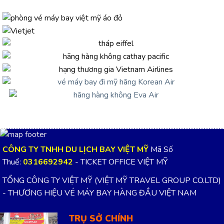
Thuế:
0316692942
- TICKET OFFICE VIỆT MỸ
TỔNG CÔNG TY VIỆT MỸ (VIỆT MỸ TRAVEL GROUP CO.LTD)
- THƯƠNG HIỆU VÉ MÁY BAY HÀNG ĐẦU VIỆT NAM
TRỤ SỞ CHÍNH
466/8 Tân Kỳ Tân Qúy, Phường Tân Sơn Nhì,
TP.HCM
(Quận Tân Phú cũ)
Điện thoại :
0908 220 888
Email: vemaybayvietmy@gmail.com
VÉ MÁY BAY QUẬN 7
56 Nguyễn Thị Thập, Phường Tân Thuận,
TP.HCM
(Quận 7 cũ)
Điện thoại :
0908 520 088
Email: vemaybayvietmy@gmail.com
VÉ MÁY BAY QUẬN TÂN PHÚ