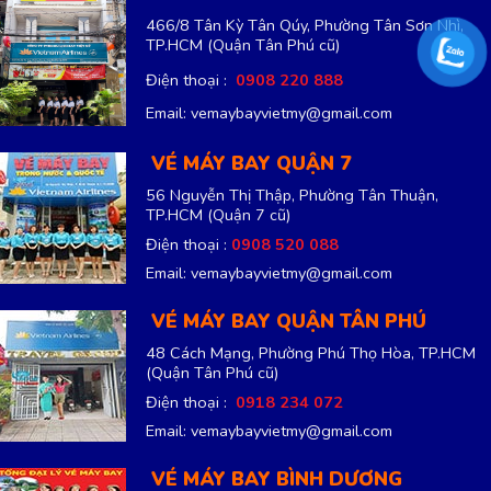
48 Cách Mạng, Phường Phú Thọ Hòa, TP.HCM
(Quận Tân Phú cũ)
Điện thoại :
0918 234 072
Email: vemaybayvietmy@gmail.com
VÉ MÁY BAY BÌNH DƯƠNG
Quốc Lộ 13, Phường Thới Hoà, Bình Dương,
TP.HCM
Điện thoại :
0915 699 901
Email: vemaybayvietmy@gmail.com
Đại lý cấp 2
Copyright 2013 ©
CÔNG TY TNHH DU LỊCH BAY VIỆT MỸ.
Mã số thuế: 0316692942