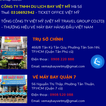
CÔNG TY TNHH DU LỊCH BAY VIỆT MỸ
Mã Số
Thuế:
0316692942
- TICKET OFFICE VIỆT MỸ
TỔNG CÔNG TY VIỆT MỸ (VIỆT MỸ TRAVEL GROUP CO.LTD)
- THƯƠNG HIỆU VÉ MÁY BAY HÀNG ĐẦU VIỆT NAM
TRỤ SỞ CHÍNH
466/8 Tân Kỳ Tân Qúy, Phường Tân Sơn Nhì,
TP.HCM
(Quận Tân Phú cũ)
Điện thoại :
0908 220 888
Email: vemaybayvietmy@gmail.com
VÉ MÁY BAY QUẬN 7
56 Nguyễn Thị Thập, Phường Tân Thuận,
TP.HCM
(Quận 7 cũ)
Điện thoại :
0908 520 088
Email: vemaybayvietmy@gmail.com