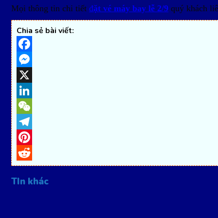
Mọi thông tin chi tiết
đ
ặt vé máy bay lễ 2/9
quý khách liê
Chia sẻ bài viết:
Facebook
Messenger
X
LinkedIn
WeChat
Telegram
Pinterest
Reddit
TIn khác