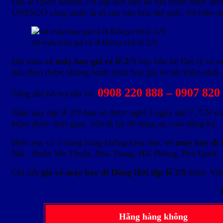
Dịp lễ Quốc Khánh 2/9 sắp đến bạn đã lựa chọn được điể
UNESCO công nhận là di sản văn hóa thế giới. Sở hữu ch
Vé máy bay giá rẻ đi Đồng Hới lễ 2/9
Đặt mua
vé máy bay giá rẻ lễ 2/
9 hãy liên hệ Đại lý vé 
lựa chọn được những hành trình bay giá rẻ tiết kiệm nhất.
0908 220 888 – 0907 820
Tổng đài hỗ trợ đặt vé:
Năm nay dịp lễ 2/9 bạn sẽ được nghĩ 3 ngày thứ 7, CN và 
kiệm được thời gian, vừa đi lại dễ dàng an toàn đáng kể.
Hiện nay có 3 hãng hàng không khai thác
vé máy bay đi 
Nội , Buôn Ma Thuột, Nha Trang, Hải Phòng, Phú Quốc, 
Chi tiết
giá vé máy bay đi Đồng Hới dịp lễ 2/9
được Việt
Hãng hàng không