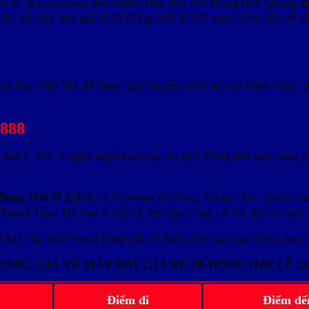
m du lịch nào hấp dẫn chưa? Hãy đến với Đồng Hới Quảng B
iếc vé máy bay giá rẻ đi Đồng Hới lễ 2/9 ngay hôm nay để k
máy bay Việt Mỹ để được các chuyên viên tư vấn hành trình, 
 888
thứ 2. Với 3 ngày nghĩ như vậy du lịch Đồng hới lựa chọn ph
Đồng Hới lễ 2/9
đó là Vietnam Airlines, Vietjet Air, Jetstar
Thanh Hóa. Dù bạn ở bất kỳ nơi đâu cũng có thể đặt vé máy
 Mỹ cập nhật trong bảng giá vé dưới đây bạn hãy cùng tham 
BẢNG GIÁ VÉ MÁY BAY GIÁ RẺ ĐI ĐỒNG HỚI LỄ 2/
Điểm đi
Điểm đế