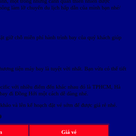
ình, một trong những cảnh quan thiên nhiên được
hông làm lỡ chuyến du lịch hấp dẫn của mình bạn nhé/
đặt giữ chỗ miễn phí hành trình bay của quý khách giúp
ương tiện máy bay là tuyệt vời nhất. Bạn vừa có thể tiết
 pacific với nhiều điểm đến khác nhau đó là TPHCM, Hà
 bay đi Đồng Hới một cách dễ dàng nhé.
khảo và lên kế hoạch đặt vé sớm để được giá rẻ nhé.
9
n
Giá vé