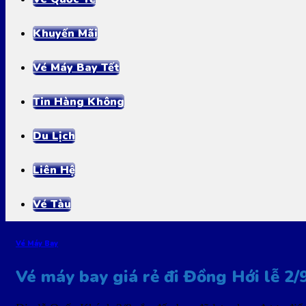
Khuyến Mãi
Vé Máy Bay Tết
Tin Hàng Không
Du Lịch
Liên Hệ
Vé Tàu
Vé Máy Bay
Vé máy bay giá rẻ đi Đồng Hới lễ 2/