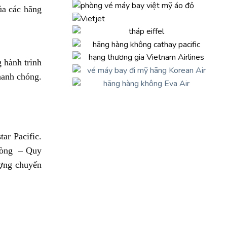
ủa các hãng
 hành trình
hanh chóng.
ar Pacific.
hòng – Quy
ợng chuyến