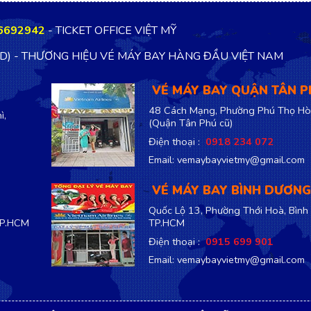
6692942
- TICKET OFFICE VIỆT MỸ
TD) - THƯƠNG HIỆU VÉ MÁY BAY HÀNG ĐẦU VIỆT NAM
VÉ MÁY BAY QUẬN TÂN 
48 Cách Mạng, Phường Phú Thọ Hò
ì,
(Quận Tân Phú cũ)
Điện thoại :
0918 234 072
Email: vemaybayvietmy@gmail.com
VÉ MÁY BAY BÌNH DƯƠNG
Quốc Lộ 13, Phường Thới Hoà, Bình
TP.HCM
TP.HCM
Điện thoại :
0915 699 901
Email: vemaybayvietmy@gmail.com