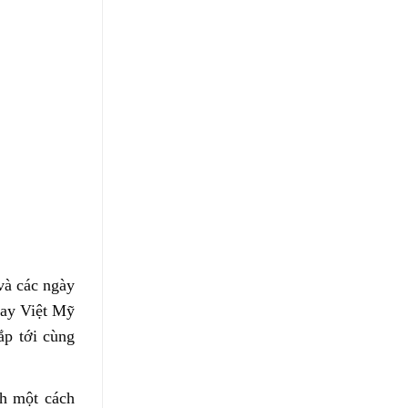
và các ngày
bay Việt Mỹ
ắp tới cùng
h một cách