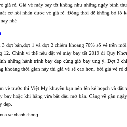
vé giá rẻ. Giá vé máy bay tết không như những ngày bình thư
mất cơ hội nhận được vé giá rẻ. Đồng thời để không bỏ lỡ k
 nay nhé
t
 3 đợt bán,đợt 1 và đợt 2 chiếm khoảng 70% số vé trên mỗi
g 12. Chính vì thế nếu đặt vé máy bay tết 2019 đi Quy Nhơn
mình những hành trình bay đẹp cùng giờ bay ưng ý. Đợt 3 c
 khoảng thời gian này thì giá vé sẽ cao hơn, bởi giá vé rẻ 
ăm về trước thì Việt Mỹ khuyên bạn nên lên kế hoạch và đặt
 bay hoặc khi hãng vừa bắt đầu mở bán. Càng về gần ngày
y đẹp.