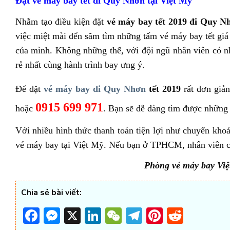
Đặt vé máy bay tết đi Quy Nhơn tại Việt Mỹ
Nhằm tạo điều kiện đặt
vé máy bay tết 2019 đi Quy N
việc miệt mài đển săm tìm những tấm vé máy bay tết giá 
của mình. Không những thế, với đội ngũ nhân viên có 
rẻ nhất cùng hành trình bay ưng ý.
Để đặt
vé máy bay đi Quy Nhơn
tết 2019
rất đơn giản
0915 699 971
hoặc
. Bạn sẽ dễ dàng tìm được những 
Với nhiều hình thức thanh toán tiện lợi như chuyển khoả
vé máy bay tại Việt Mỹ. Nếu bạn ở TPHCM, nhân viên ch
Phòng vé máy bay Việ
Chia sẻ bài viết:
Facebook
Messenger
X
LinkedIn
WeChat
Telegram
Pinterest
Reddi