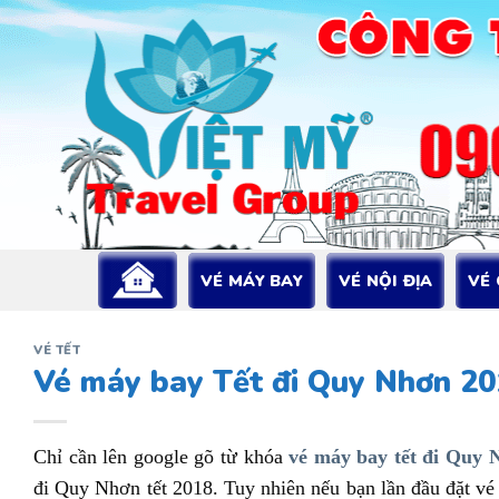
Bỏ
qua
nội
dung
VÉ MÁY BAY
VÉ NỘI ĐỊA
VÉ
VÉ TẾT
Vé máy bay Tết đi Quy Nhơn 2
Chỉ cần lên google gõ từ khóa
vé máy bay tết đi Quy 
đi Quy Nhơn tết 2018. Tuy nhiên nếu bạn lần đầu đặt vé