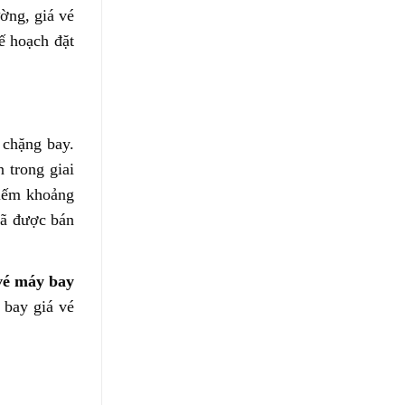
ờng, giá vé
ế hoạch đặt
 chặng bay.
 trong giai
hiếm khoảng
đã được bán
vé máy bay
 bay giá vé