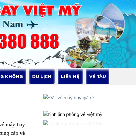
NG KHÔNG
DU LỊCH
LIÊN HỆ
VÉ TÀU
 vé máy bay
 cung cấp
vé