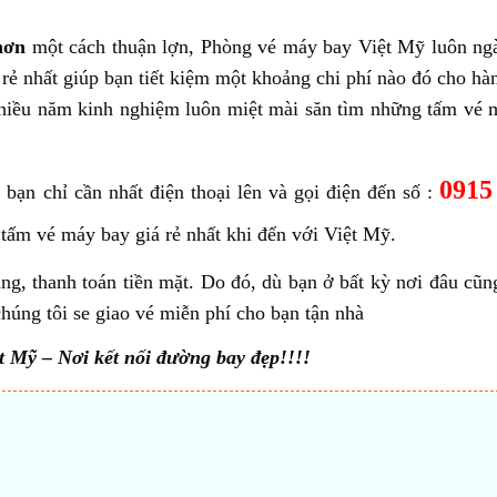
hơn
một cách thuận lợn, Phòng vé máy bay Việt Mỹ luôn n
rẻ nhất giúp bạn tiết kiệm một khoảng chi phí nào đó cho hàn
nhiều năm kinh nghiệm luôn miệt mài săn tìm những tấm vé 
0915
 bạn chỉ cần nhất điện thoại lên và gọi điện đến số :
tấm vé máy bay giá rẻ nhất khi đến với Việt Mỹ.
ng, thanh toán tiền mặt. Do đó, dù bạn ở bất kỳ nơi đâu cũng
úng tôi se giao vé miễn phí cho bạn tận nhà
t Mỹ – Nơi kết nối đường bay đẹp!!!!
t