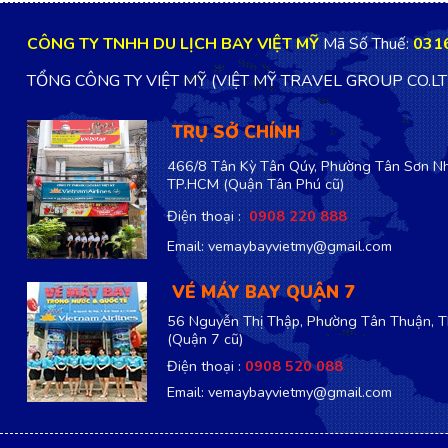
CÔNG TY TNHH DU LỊCH BAY VIỆT MỸ
Mã Số Thuế:
031
TỔNG CÔNG TY VIỆT MỸ (VIỆT MỸ TRAVEL GROUP CO.L
TRỤ SỞ CHÍNH
466/8 Tân Kỳ Tân Qúy, Phường Tân Sơn Nh
TP.HCM
(Quận Tân Phú cũ)
Điện thoại :
0908 220 888
Email: vemaybayvietmy@gmail.com
VÉ MÁY BAY QUẬN 7
56 Nguyễn Thị Thập, Phường Tân Thuận, 
(Quận 7 cũ)
Điện thoại :
0908 520 088
Email: vemaybayvietmy@gmail.com