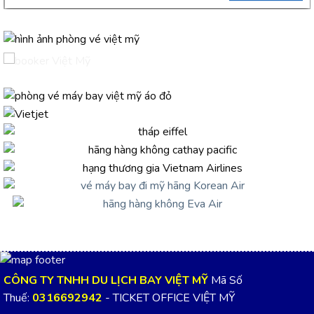
CÔNG TY TNHH DU LỊCH BAY VIỆT MỸ
Mã Số
Thuế:
0316692942
- TICKET OFFICE VIỆT MỸ