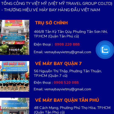
TỔNG CÔNG TY VIỆT MỸ (VIỆT MỸ TRAVEL GROUP CO.LTD)
- THƯƠNG HIỆU VÉ MÁY BAY HÀNG ĐẦU VIỆT NAM
TRỤ SỞ CHÍNH
466/8 Tân Kỳ Tân Qúy, Phường Tân Sơn Nhì,
TP.HCM
(Quận Tân Phú cũ)
Điện thoại :
0908 220 888
Email: vemaybayvietmy@gmail.com
VÉ MÁY BAY QUẬN 7
56 Nguyễn Thị Thập, Phường Tân Thuận,
TP.HCM
(Quận 7 cũ)
Điện thoại :
0908 520 088
Email: vemaybayvietmy@gmail.com
VÉ MÁY BAY QUẬN TÂN PHÚ
48 Cách Mạng, Phường Phú Thọ Hòa, TP.HCM
(Quận Tân Phú cũ)