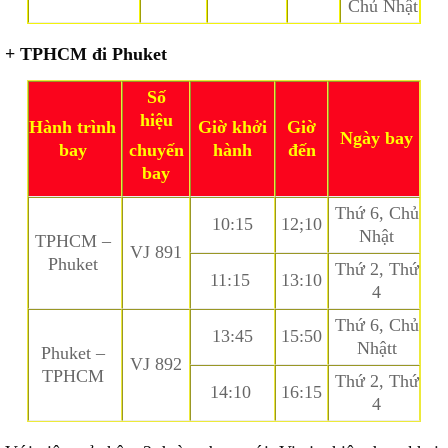
Chủ Nhật
+ TPHCM đi Phuket
Số
hiệu
Hành trình
Giờ khởi
Giờ
Ngày bay
bay
hành
đến
chuyến
bay
Thứ 6, Chủ
10:15
12;10
Nhật
TPHCM –
VJ 891
Phuket
Thứ 2, Thứ
11:15
13:10
4
Thứ 6, Chủ
13:45
15:50
Nhậtt
Phuket –
VJ 892
TPHCM
Thứ 2, Thứ
14:10
16:15
4