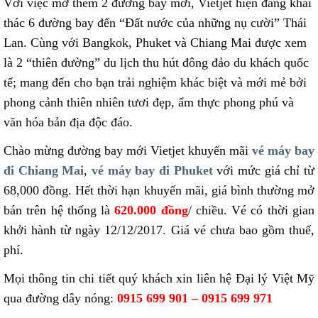
Với việc mở thêm 2 đường bay mới, Vietjet hiện đang khai
thác 6 đường bay đến “Đất nước của những nụ cười” Thái
Lan. Cùng với Bangkok, Phuket và Chiang Mai được xem
là 2 “thiên đường” du lịch thu hút đông đảo du khách quốc
tế; mang đến cho bạn trải nghiệm khác biệt và mới mẻ bởi
phong cảnh thiên nhiên tươi đẹp, ẩm thực phong phú và
văn hóa bản địa độc đáo.
Chào mừng đường bay mới Vietjet khuyến mãi
vé máy bay
đi Chiang Mai
,
vé máy bay đi Phuket
với mức giá chỉ từ
68,000 đồng. Hết thời hạn khuyến mãi, giá bình thường mở
bán trên hệ thống là
620.000 đồng
/ chiều. Vé có thời gian
khởi hành từ ngày 12/12/2017. Giá vé chưa bao gồm thuế,
phí.
Mọi thông tin chi tiết quý khách xin liên hệ Đại lý Việt Mỹ
qua đường dây nóng:
0915 699 901 – 0915 699 971