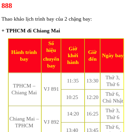
888
Thao khảo lịch trình bay của 2 chặng bay:
+ TPHCM đi Chiang Mai
Số
Giờ
hiệu
Hành trình
Giờ
khởi
Ngày bay
bay
đến
chuyến
hành
bay
Thứ 3,
11:35
13:30
Thứ 6
TPHCM –
VJ 891
Chiang Mai
Thứ 6,
10:25
12:20
Chủ Nhật
Thứ 3,
14:20
16:25
Thứ 6
Chiang Mai –
VJ 892
TPHCM
Thứ 6,
13:40
13:45