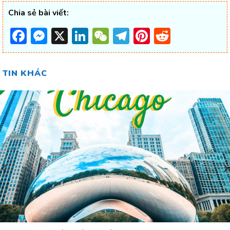
Chia sẻ bài viết:
Facebook
Messenger
X
LinkedIn
WeChat
Telegram
Pinterest
Reddit
TIN KHÁC