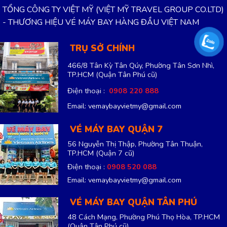
TỔNG CÔNG TY VIỆT MỸ (VIỆT MỸ TRAVEL GROUP CO.LTD)
- THƯƠNG HIỆU VÉ MÁY BAY HÀNG ĐẦU VIỆT NAM
TRỤ SỞ CHÍNH
466/8 Tân Kỳ Tân Qúy, Phường Tân Sơn Nhì,
TP.HCM
(Quận Tân Phú cũ)
Điện thoại :
0908 220 888
Email: vemaybayvietmy@gmail.com
VÉ MÁY BAY QUẬN 7
56 Nguyễn Thị Thập, Phường Tân Thuận,
TP.HCM
(Quận 7 cũ)
Điện thoại :
0908 520 088
Email: vemaybayvietmy@gmail.com
VÉ MÁY BAY QUẬN TÂN PHÚ
48 Cách Mạng, Phường Phú Thọ Hòa, TP.HCM
(Quận Tân Phú cũ)