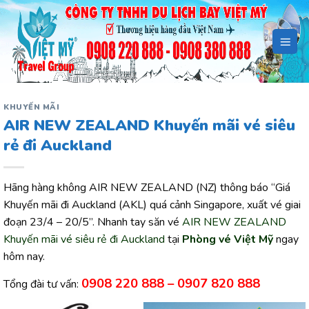
Bỏ
qua
nội
dung
KHUYẾN MÃI
AIR NEW ZEALAND Khuyến mãi vé siêu
rẻ đi Auckland
Hãng hàng không AIR NEW ZEALAND (NZ) thông báo “Giá
Khuyến mãi đi Auckland (AKL) quá cảnh Singapore, xuất vé giai
đoạn 23/4 – 20/5”. Nhanh tay săn vé
AIR NEW ZEALAND
Khuyến mãi vé siêu rẻ đi Auckland
tại
Phòng vé Việt Mỹ
ngay
hôm nay.
0908 220 888 – 0907 820 888
Tổng đài tư vấn: