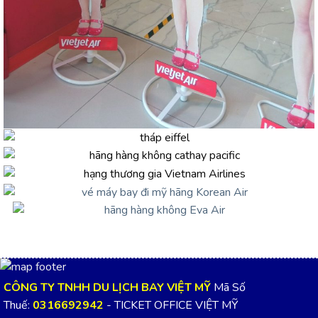
CÔNG TY TNHH DU LỊCH BAY VIỆT MỸ
Mã Số
Thuế:
0316692942
- TICKET OFFICE VIỆT MỸ