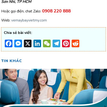
Sơn Nhì, TP HCM
0908 220 888
Hoặc gọi điện, chat Zalo:
Web:
vemaybayvietmy.com
Chia sẻ bài viết:
Facebook
Messenger
X
LinkedIn
WeChat
Telegram
Pinterest
Reddit
TIN KHÁC