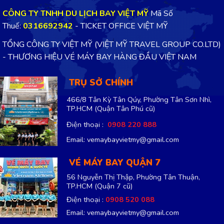
CÔNG TY TNHH DU LỊCH BAY VIỆT MỸ
Mã Số
Thuế:
0316692942
- TICKET OFFICE VIỆT MỸ
TỔNG CÔNG TY VIỆT MỸ (VIỆT MỸ TRAVEL GROUP CO.LTD)
- THƯƠNG HIỆU VÉ MÁY BAY HÀNG ĐẦU VIỆT NAM
TRỤ SỞ CHÍNH
466/8 Tân Kỳ Tân Qúy, Phường Tân Sơn Nhì,
TP.HCM
(Quận Tân Phú cũ)
Điện thoại :
0908 220 888
Email: vemaybayvietmy@gmail.com
VÉ MÁY BAY QUẬN 7
56 Nguyễn Thị Thập, Phường Tân Thuận,
TP.HCM
(Quận 7 cũ)
Điện thoại :
0908 520 088
Email: vemaybayvietmy@gmail.com