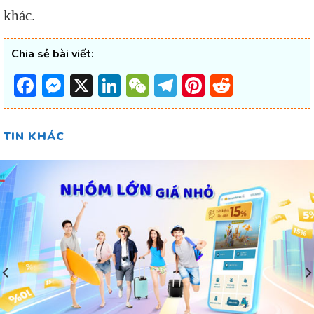
khác.
Chia sẻ bài viết:
Facebook
Messenger
X
LinkedIn
WeChat
Telegram
Pinterest
Reddit
TIN KHÁC