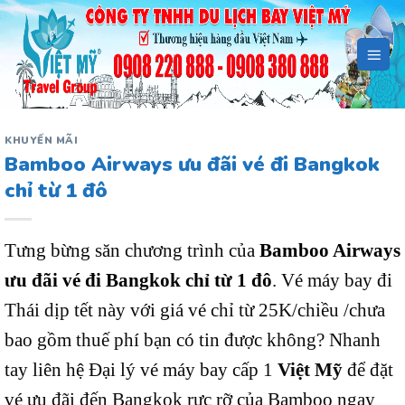
Bỏ
qua
nội
dung
KHUYẾN MÃI
Bamboo Airways ưu đãi vé đi Bangkok
chỉ từ 1 đô
Tưng bừng săn chương trình của
Bamboo Airways
ưu đãi vé đi Bangkok chỉ từ 1 đô
. Vé máy bay đi
Thái dịp tết này với giá vé chỉ từ 25K/chiều /chưa
bao gồm thuế phí bạn có tin được không? Nhanh
tay liên hệ Đại lý vé máy bay cấp 1
Việt Mỹ
để đặt
vé ưu đãi đến Bangkok rực rỡ của Bamboo ngay