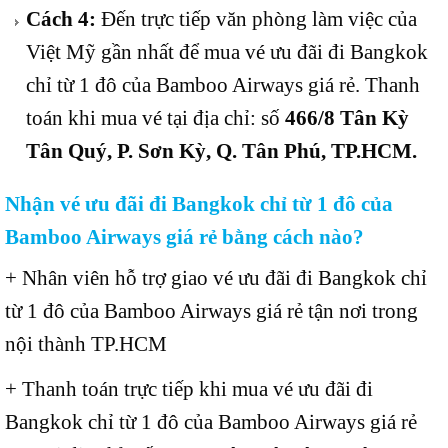
Cách 4:
Đến trực tiếp văn phòng làm việc của
Việt Mỹ gần nhất để mua vé ưu đãi đi Bangkok
chỉ từ 1 đô của Bamboo Airways giá rẻ. Thanh
toán khi mua vé tại địa chỉ: số
466/8 Tân Kỳ
Tân Quý, P. Sơn Kỳ, Q. Tân Phú, TP.HCM.
Nhận vé ưu đãi đi Bangkok chỉ từ 1 đô của
Bamboo Airways giá rẻ bằng cách nào?
+ Nhân viên hỗ trợ giao vé ưu đãi đi Bangkok chỉ
từ 1 đô của Bamboo Airways giá rẻ tận nơi trong
nội thành TP.HCM
+ Thanh toán trực tiếp khi mua vé ưu đãi đi
Bangkok chỉ từ 1 đô của Bamboo Airways giá rẻ