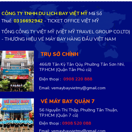
CÔNG TY TNHH DU LỊCH BAY VIỆT MỸ
Mã Số
Thuế:
0316692942
- TICKET OFFICE VIỆT MỸ
TỔNG CÔNG TY VIỆT MỸ (VIỆT MỸ TRAVEL GROUP CO.LTD)
- THƯƠNG HIỆU VÉ MÁY BAY HÀNG ĐẦU VIỆT NAM
TRỤ SỞ CHÍNH
466/8 Tân Kỳ Tân Qúy, Phường Tân Sơn Nhì,
TP.HCM
(Quận Tân Phú cũ)
Điện thoại :
0908 220 888
Email: vemaybayvietmy@gmail.com
VÉ MÁY BAY QUẬN 7
56 Nguyễn Thị Thập, Phường Tân Thuận,
TP.HCM
(Quận 7 cũ)
Điện thoại :
0908 520 088
Email: vemaybayvietmy@gmail.com