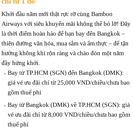
chỉ từ 1 đô
Khởi đầu năm mới thật rực rỡ cùng Bamboo
Airways với siêu khuyến mãi không thể bỏ lỡ! Đây
là thời điểm hoàn hảo để bạn bay đến Bangkok –
thiên đường văn hóa, mua sắm và ẩm thực – để tận
hưởng không khí rộn ràng và chào đón một năm
đầy hứng khởi.
Bay từ TP.HCM (SGN) đến Bangkok (DMK):
giá vé ưu đãi chỉ từ 25,000 VND/chiều/chưa bao
gồm thuế phí
Bay từ Bangkok (DMK) về TP.HCM (SGN): giá
vé ưu đãi chỉ từ 8,000 VND/chiều/chưa bao gồm
thuế phí