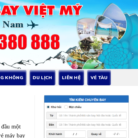
NG KHÔNG
DU LỊCH
LIÊN HỆ
VÉ TÀU
i đầu một
vé máy bay