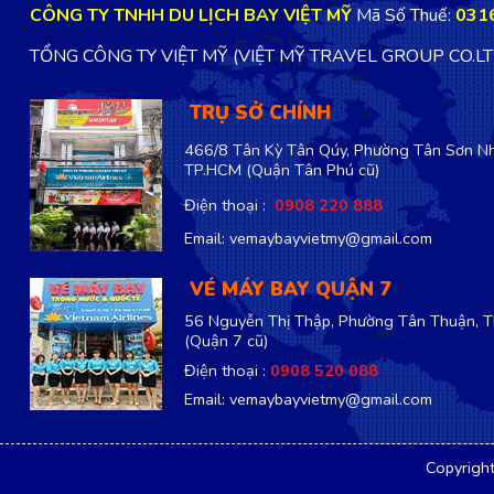
CÔNG TY TNHH DU LỊCH BAY VIỆT MỸ
Mã Số Thuế:
031
TỔNG CÔNG TY VIỆT MỸ (VIỆT MỸ TRAVEL GROUP CO.L
TRỤ SỞ CHÍNH
466/8 Tân Kỳ Tân Qúy, Phường Tân Sơn Nh
TP.HCM
(Quận Tân Phú cũ)
Điện thoại :
0908 220 888
Email: vemaybayvietmy@gmail.com
VÉ MÁY BAY QUẬN 7
56 Nguyễn Thị Thập, Phường Tân Thuận, 
(Quận 7 cũ)
Điện thoại :
0908 520 088
Email: vemaybayvietmy@gmail.com
Copyrigh