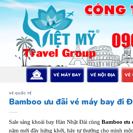
Bỏ
qua
nội
dung
VÉ MÁY BAY
VÉ NỘI ĐỊA
VÉ
VÉ QUỐC TẾ
Bamboo ưu đãi vé máy bay đi 
Sale sảng khoái bay Hàn Nhật Đài cùng
Bamboo ưu đ
năm mới đầy hứng khởi, hãy tự thưởng cho mình một 