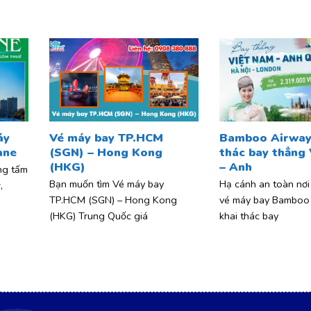
áy
Vé máy bay TP.HCM
Bamboo Airway
ane
(SGN) – Hong Kong
thác bay thẳng
(HKG)
– Anh
ng tấm
Bạn muốn tìm Vé máy bay
Hạ cánh an toàn nơi
,
TP.HCM (SGN) – Hong Kong
vé máy bay Bamboo
(HKG) Trung Quốc giá
khai thác bay