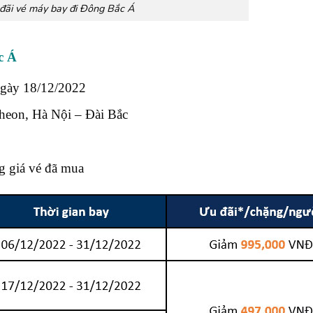
ãi vé máy bay đi Đông Bắc Á
c Á
ngày 18/12/2022
cheon, Hà Nội – Đài Bắc
g giá vé đã mua