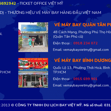
6692942
- TICKET OFFICE VIỆT MỸ
TD) - THƯƠNG HIỆU VÉ MÁY BAY HÀNG ĐẦU VIỆT NAM
VÉ MÁY BAY QUẬN TÂN 
48 Cách Mạng, Phường Phú Thọ Hò
ì,
(Quận Tân Phú cũ)
Điện thoại :
0918 234 072
Email: vemaybayvietmy@gmail.com
VÉ MÁY BAY BÌNH DƯƠNG
Quốc Lộ 13, Phường Thới Hoà, Bình
TP.HCM
TP.HCM
Điện thoại :
0915 699 901
Email: vemaybayvietmy@gmail.com
t 2013 ©
CÔNG TY TNHH DU LỊCH BAY VIỆT MỸ. Mã số thuế: 03