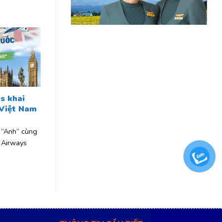
s khai
 Việt Nam
 “Anh” cùng
 Airways