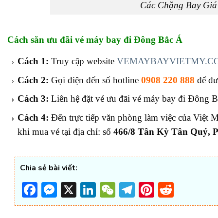
Các Chặng Bay Giá
Cách săn ưu đãi vé máy bay đi Đông Bắc Á
Cách 1:
Truy cập website
VEMAYBAYVIETMY.C
Cách 2:
Gọi điện đến số hotline
0908 220 888
để đư
Cách 3:
Liên hệ đặt vé ưu đãi vé máy bay đi Đông B
Cách 4:
Đến trực tiếp văn phòng làm việc của Việt 
khi mua vé tại địa chỉ: số
466/8 Tân Kỳ Tân
Quý
, 
Chia sẻ bài viết:
Facebook
Messenger
X
LinkedIn
WeChat
Telegram
Pinterest
Reddi