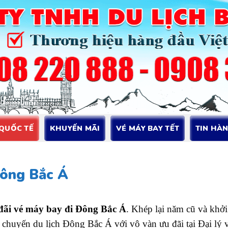
 QUỐC TẾ
KHUYẾN MÃI
VÉ MÁY BAY TẾT
TIN HÀ
Đông Bắc Á
ãi vé máy bay đi Đông Bắc Á
. Khép lại năm cũ và khở
chuyến du lịch Đông Bắc Á với vô vàn ưu đãi tại Đại lý 