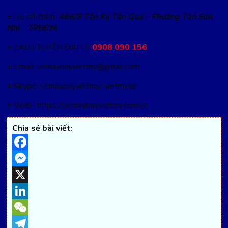
+ Trụ sở chính:
466/8 Tân Kỳ Tân Quý – Phường Tân Sơn
Nhì – TPHCM
+ ZALO TUYỂN ĐẠI LÝ:
0908 090 156
+ Email: vemaybayvietmy@gmail.com
+ Skype: vemaybayvietmy/ vietmyair
+ Web : https://vemaybayvietmy.com.vn
Chia sẻ bài viết:
Facebook
Messenger
X
LinkedIn
WeChat