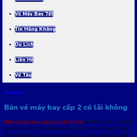
Vé Máy Bay Tết
Tin Hàng Không
Du Lịch
Liên Hệ
Vé Tàu
Vé Máy Bay
Bán vé máy bay cấp 2 có lãi không
Bán vé máy bay cấp 2 có lãi không
và lãi như thế nào chắc
hẳn là thắc mắc của nhiều người khi dự tính kinh doanh tăng
thêm thu nhập. Hãy liên hệ với đại lý vé máy bay cấp 1 Việt