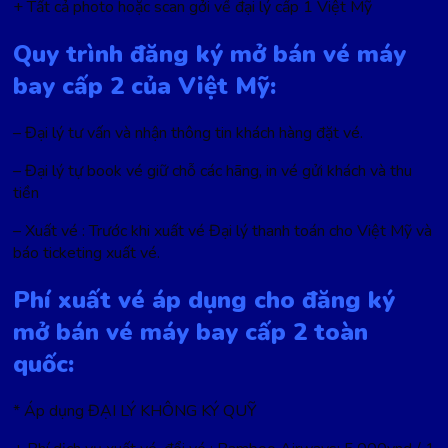
+ Tất cả photo hoặc scan gởi về đại lý cấp 1 Việt Mỹ
Quy trình đăng ký mở bán vé máy
bay cấp 2 của Việt Mỹ:
– Đại lý tư vấn và nhận thông tin khách hàng đặt vé.
– Đại lý tự book vé giữ chỗ các hãng, in vé gửi khách và thu
tiền
– Xuất vé : Trước khi xuất vé Đại lý thanh toán cho Việt Mỹ và
báo ticketing xuất vé.
Phí xuất vé áp dụng cho đăng ký
mở bán vé máy bay cấp 2 toàn
quốc:
* Áp dụng ĐẠI LÝ KHÔNG KÝ QUỸ