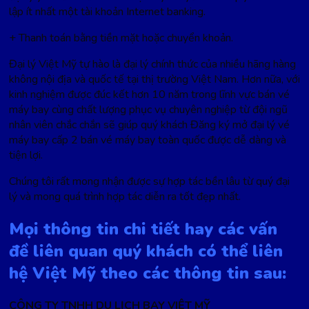
lập ít nhất một tài khoản Internet banking.
+ Thanh toán bằng tiền mặt hoặc chuyển khoản.
Đại lý Việt Mỹ tự hào là đại lý chính thức của nhiều hãng hàng
không nội địa và quốc tế tại thị trường Việt Nam. Hơn nữa, với
kinh nghiệm được đúc kết hơn 10 năm trong lĩnh vực bán vé
máy bay cùng chất lượng phục vụ chuyên nghiệp từ đội ngũ
nhân viên chắc chắn sẽ giúp quý khách Đăng ký mở đại lý vé
máy bay cấp 2 bán vé máy bay toàn quốc được dễ dàng và
tiện lợi.
Chúng tôi rất mong nhận được sự hợp tác bền lâu từ quý đại
lý và mong quá trình hợp tác diễn ra tốt đẹp nhất.
Mọi thông tin chi tiết hay các vấn
đề liên quan quý khách có thể liên
hệ Việt Mỹ theo các thông tin sau:
CÔNG TY TNHH DU LỊCH BAY VIỆT MỸ