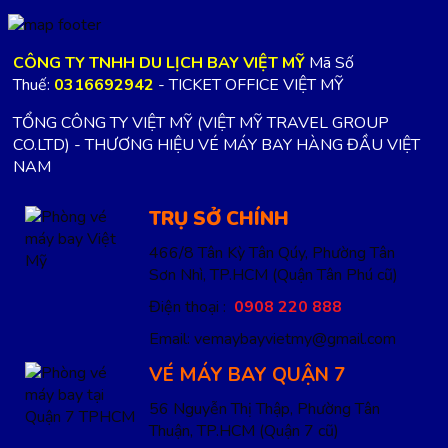
CÔNG TY TNHH DU LỊCH BAY VIỆT MỸ
Mã Số
Thuế:
0316692942
- TICKET OFFICE VIỆT MỸ
TỔNG CÔNG TY VIỆT MỸ (VIỆT MỸ TRAVEL GROUP
CO.LTD) - THƯƠNG HIỆU VÉ MÁY BAY HÀNG ĐẦU VIỆT
NAM
TRỤ SỞ CHÍNH
466/8 Tân Kỳ Tân Qúy, Phường Tân
Sơn Nhì, TP.HCM
(Quận Tân Phú cũ)
Điện thoại :
0908 220 888
Email: vemaybayvietmy@gmail.com
VÉ MÁY BAY QUẬN 7
56 Nguyễn Thị Thập, Phường Tân
Thuận, TP.HCM
(Quận 7 cũ)