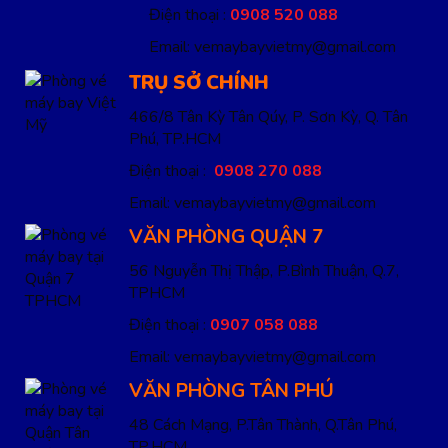
Điện thoại :
0908 520 088
Email: vemaybayvietmy@gmail.com
TRỤ SỞ CHÍNH
466/8 Tân Kỳ Tân Qúy, P. Sơn Kỳ, Q. Tân
Phú, TP.HCM
Điện thoại :
0908 270 088
Email: vemaybayvietmy@gmail.com
VĂN PHÒNG QUẬN 7
56 Nguyễn Thị Thập, P.Bình Thuận, Q.7,
TPHCM
Điện thoại :
0907 058 088
Email: vemaybayvietmy@gmail.com
VĂN PHÒNG TÂN PHÚ
48 Cách Mạng, P.Tân Thành, Q.Tân Phú,
TP.HCM