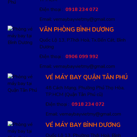
Điện thoại :
0918 234 072
Email: vemaybayvietmy@gmail.com
VĂN PHÒNG BÌNH DƯƠNG
Quốc Lộ 13, P.Thới Hoà, Tx.Bến Cát, Bình
Dương
Điện thoại :
0906 099 992
Email: vemaybayvietmy@gmail.com
VÉ MÁY BAY QUẬN TÂN PHÚ
48 Cách Mạng, Phường Phú Thọ Hòa,
TP.HCM
(Quận Tân Phú cũ)
Điện thoại :
0918 234 072
Email: vemaybayvietmy@gmail.com
VÉ MÁY BAY BÌNH DƯƠNG
Quốc Lộ 13, Phường Thới Hoà, Bình