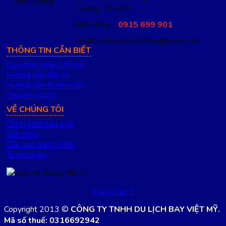
Dương, TP.HCM
Điện thoại :
0915 699 901
Email: vemaybayvietmy@gmail.com
THÔNG TIN CẦN BIẾT
Quy định hoàn / đổi vé
Hướng dẫn đặt vé
Hướng dẫn thanh toán
Chuyển khoản
VỀ CHÚNG TÔI
Chính sách bảo mật
Giới thiệu
Cấu trúc trang Web
Tuyển dụng
Đại lý cấp 2
Copyright 2013 ©
CÔNG TY TNHH DU LỊCH BAY VIỆT MỸ.
Mã số thuế: 0316692942