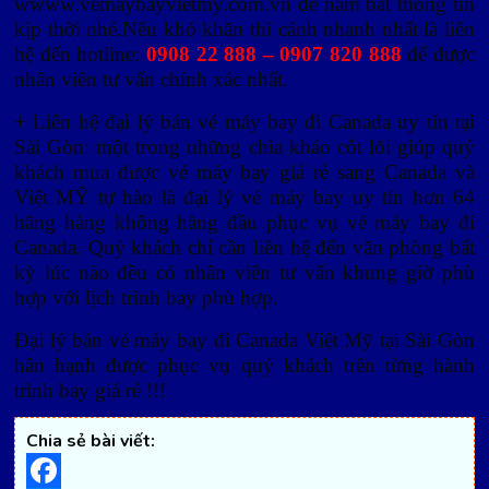
wwww.vemaybayvietmy.com.vn để nắm bắt thông tin
kịp thời nhé.Nếu khó khăn thì cánh nhanh nhất là liên
hệ đến hotline:
0908 22 888 – 0907 820 888
để được
nhân viên tư vấn chính xác nhất.
+ Liên hệ đại lý bán vé máy bay đi Canada uy tín tại
Sài Gòn: một trong những chìa kháo cốt lõi giúp quý
khách mua được vé máy bay giá rẻ sang Canada và
Việt MỸ tự hào là đại lý vé máy bay uy tín hơn 64
hãng hàng không hàng đầu phục vụ vé máy bay đi
Canada. Quý khách chỉ cần liên hệ đến văn phòng bất
kỳ lúc nào đều có nhân viên tư vấn khung giờ phù
hợp với lịch trình bay phù hợp.
Đại lý bán vé máy bay đi Canada Việt Mỹ tại Sài Gòn
hân hạnh được phục vụ quý khách trên từng hành
trình bay giá rẻ !!!
Chia sẻ bài viết: