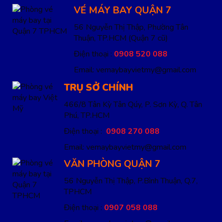
VÉ MÁY BAY QUẬN 7
56 Nguyễn Thị Thập, Phường Tân
Thuận, TP.HCM
(Quận 7 cũ)
Điện thoại :
0908 520 088
Email: vemaybayvietmy@gmail.com
TRỤ SỞ CHÍNH
466/8 Tân Kỳ Tân Qúy, P. Sơn Kỳ, Q. Tân
Phú, TP.HCM
Điện thoại :
0908 270 088
Email: vemaybayvietmy@gmail.com
VĂN PHÒNG QUẬN 7
56 Nguyễn Thị Thập, P.Bình Thuận, Q.7,
TPHCM
Điện thoại :
0907 058 088