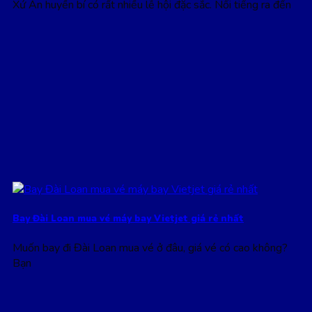
Xứ Ấn huyền bí có rất nhiều lễ hội đặc sắc. Nổi tiếng ra đến
Bay Đài Loan mua vé máy bay Vietjet giá rẻ nhất
Muốn bay đi Đài Loan mua vé ở đâu, giá vé có cao không?
Bạn