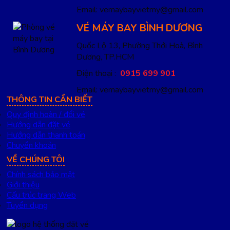
Email: vemaybayvietmy@gmail.com
VÉ MÁY BAY BÌNH DƯƠNG
Quốc Lộ 13, Phường Thới Hoà, Bình
Dương, TP.HCM
Điện thoại :
0915 699 901
Email: vemaybayvietmy@gmail.com
THÔNG TIN CẦN BIẾT
Quy định hoàn / đổi vé
Hướng dẫn đặt vé
Hướng dẫn thanh toán
Chuyển khoản
VỀ CHÚNG TÔI
Chính sách bảo mật
Giới thiệu
Cấu trúc trang Web
Tuyển dụng