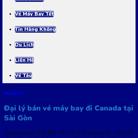
Vé Máy Bay Tết
Tin Hàng Không
Du Lịch
Liên Hệ
Vé Tàu
Vé Quốc Tế
Đại lý bán vé máy bay đi Canada tại
Sài Gòn
Canada được biết đến với xứ sở lá phong đỏ với cảnh