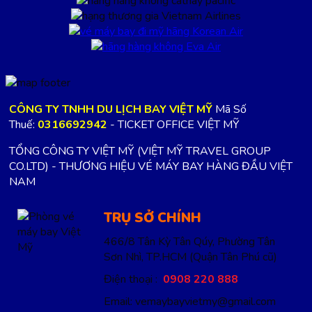
CÔNG TY TNHH DU LỊCH BAY VIỆT MỸ
Mã Số
Thuế:
0316692942
- TICKET OFFICE VIỆT MỸ
TỔNG CÔNG TY VIỆT MỸ (VIỆT MỸ TRAVEL GROUP
CO.LTD) - THƯƠNG HIỆU VÉ MÁY BAY HÀNG ĐẦU VIỆT
NAM
TRỤ SỞ CHÍNH
466/8 Tân Kỳ Tân Qúy, Phường Tân
Sơn Nhì, TP.HCM
(Quận Tân Phú cũ)
Điện thoại :
0908 220 888
Email: vemaybayvietmy@gmail.com