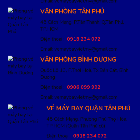
Email: vemaybayvietmy@gmail.com
VĂN PHÒNG TÂN PHÚ
48 Cách Mạng, P.Tân Thành, Q.Tân Phú,
TP.HCM
Điện thoại :
0918 234 072
Email: vemaybayvietmy@gmail.com
VĂN PHÒNG BÌNH DƯƠNG
Quốc Lộ 13, P.Thới Hoà, Tx.Bến Cát, Bình
Dương
Điện thoại :
0906 099 992
Email: vemaybayvietmy@gmail.com
VÉ MÁY BAY QUẬN TÂN PHÚ
48 Cách Mạng, Phường Phú Thọ Hòa,
TP.HCM
(Quận Tân Phú cũ)
Điện thoại :
0918 234 072