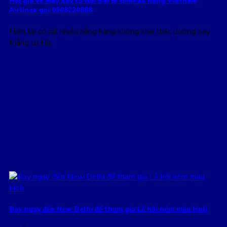
Hỏi giá vé máy bay từ Nội Bài đi Gimhae hãng Vietnam
Airlines gọi 0908220888
Hiện tại có rất nhiều hãng hàng không khai thác đường bay
thẳng từ Hà
Bay ngay đến New Delhi để tham gia Lễ hội ném màu Holi