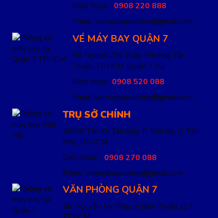
Điện thoại :
0908 220 888
Email: vemaybayvietmy@gmail.com
VÉ MÁY BAY QUẬN 7
56 Nguyễn Thị Thập, Phường Tân
Thuận, TP.HCM
(Quận 7 cũ)
Điện thoại :
0908 520 088
Email: vemaybayvietmy@gmail.com
TRỤ SỞ CHÍNH
466/8 Tân Kỳ Tân Qúy, P. Sơn Kỳ, Q. Tân
Phú, TP.HCM
Điện thoại :
0908 270 088
Email: vemaybayvietmy@gmail.com
VĂN PHÒNG QUẬN 7
56 Nguyễn Thị Thập, P.Bình Thuận, Q.7,
TPHCM