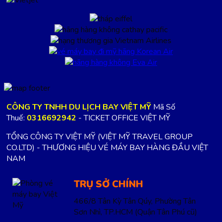
CÔNG TY TNHH DU LỊCH BAY VIỆT MỸ
Mã Số
Thuế:
0316692942
- TICKET OFFICE VIỆT MỸ
TỔNG CÔNG TY VIỆT MỸ (VIỆT MỸ TRAVEL GROUP
CO.LTD) - THƯƠNG HIỆU VÉ MÁY BAY HÀNG ĐẦU VIỆT
NAM
TRỤ SỞ CHÍNH
466/8 Tân Kỳ Tân Qúy, Phường Tân
Sơn Nhì, TP.HCM
(Quận Tân Phú cũ)