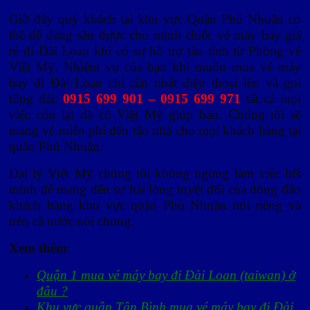
Giờ đây quý khách tại khu vực Quận Phú Nhuận có
thể dễ dàng săn được cho mình chiếc vé máy bay giá
rẻ đi Đài Loan khi có sự hỗ trợ tận tình từ Phòng vé
Việt Mỹ. Nhiệm vụ của bạn khi muốn mua vé máy
bay đi Đài Loan chỉ cần nhất điện thoại lên và gọi
tổng đài:
0915 699 901 – 0915 699 971
tất cả mọi
việc còn lại đã có Việt Mỹ giúp bạn. Chúng tôi sẽ
mang vé miễn phí đến tận nhà cho mọi khách hàng tại
quận Phú Nhuận.
Đại lý Việt Mỹ chúng tôi không ngừng làm việc hết
mình để mang đến sự hài lòng tuyệt đối của đông đảo
khách hàng khu vực quận Phú Nhuận nói riêng và
trên cả nước nói chung.
Xem thêm
:
Quận 1 mua vé máy bay đi Đài Loan (taiwan) ở
đâu ?
Khu vực quận Tân Bình mua vé máy bay đi Đài