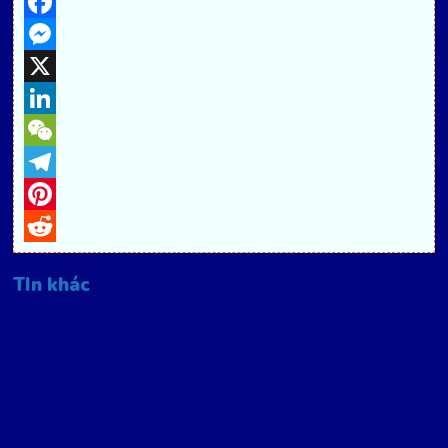
Facebook
Messenger
X
LinkedIn
WeChat
Telegram
Pinterest
Reddit
TIn khác