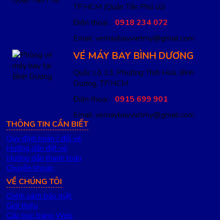
TP.HCM
(Quận Tân Phú cũ)
Điện thoại :
0918 234 072
Email: vemaybayvietmy@gmail.com
VÉ MÁY BAY BÌNH DƯƠNG
Quốc Lộ 13, Phường Thới Hoà, Bình
Dương, TP.HCM
Điện thoại :
0915 699 901
Email: vemaybayvietmy@gmail.com
THÔNG TIN CẦN BIẾT
Quy định hoàn / đổi vé
Hướng dẫn đặt vé
Hướng dẫn thanh toán
Chuyển khoản
VỀ CHÚNG TÔI
Chính sách bảo mật
Giới thiệu
Cấu trúc trang Web