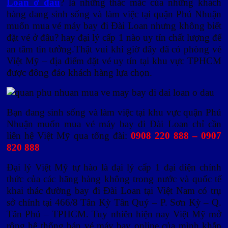
Loan ở đâu
? là những thắc mắc của những khách
hàng đang sinh sống và làm việc tại quận Phú Nhuận
muốn mua vé máy bay đi Đài Loan nhưng không biết
đặt vé ở đâu? hay đại lý cấp 1 nào uy tín chất lượng để
an tâm tin tưởng.Thật vui khi giờ đây đã có phòng vé
Việt Mỹ – địa điểm đặt vé uy tín tại khu vực TPHCM
được đông đảo khách hàng lựa chọn.
Bạn đang sinh sống và làm việc tại khu vực quận Phú
Nhuận muốn mua vé máy bay đi Đài Loan chỉ cần
liên hệ Việt Mỹ qua tổng đài:
0908 220 888 – 0907
820 888
Đại lý Việt Mỹ tự hào là đại lý cấp 1 đại diện chính
thức của các hãng hàng không trong nước và quốc tế
khai thác đường bay đi Đài Loan tại Việt Nam có trụ
sở chính tại 466/8 Tân Kỳ Tân Quý – P. Sơn Kỳ – Q.
Tân Phú – TPHCM. Tuy nhiên hiện nay Việt Mỹ mở
rộng hệ thống bán vé máy bay online của mình khắp