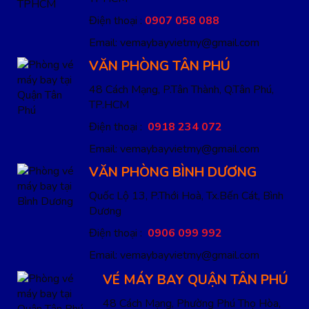
Điện thoại :
0907 058 088
Email: vemaybayvietmy@gmail.com
VĂN PHÒNG TÂN PHÚ
48 Cách Mạng, P.Tân Thành, Q.Tân Phú,
TP.HCM
Điện thoại :
0918 234 072
Email: vemaybayvietmy@gmail.com
VĂN PHÒNG BÌNH DƯƠNG
Quốc Lộ 13, P.Thới Hoà, Tx.Bến Cát, Bình
Dương
Điện thoại :
0906 099 992
Email: vemaybayvietmy@gmail.com
VÉ MÁY BAY QUẬN TÂN PHÚ
48 Cách Mạng, Phường Phú Thọ Hòa,