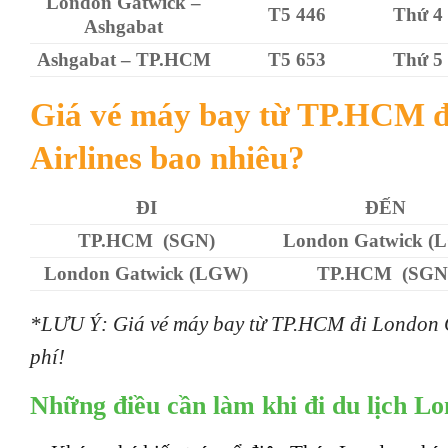
London Gatwick –
T5 446
Thứ 4
Ashgabat
Ashgabat – TP.HCM
T5 653
Thứ 5
Giá vé máy bay từ TP.HCM đ
Airlines bao nhiêu?
ĐI
ĐẾN
TP.HCM (SGN)
London Gatwick (
London Gatwick (LGW)
TP.HCM (SGN
*LƯU Ý: Giá vé máy bay từ TP.HCM đi London Ga
phí!
Những điều cần làm khi đi du lịch L