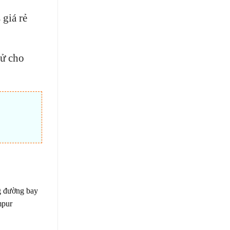
giá rẻ
tử cho