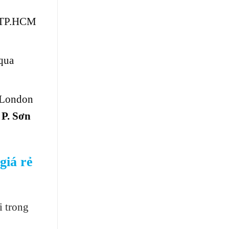
ừ TP.HCM
qua
i London
 P. Sơn
giá rẻ
i trong