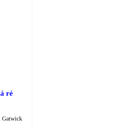
á rẻ
 Gatwick