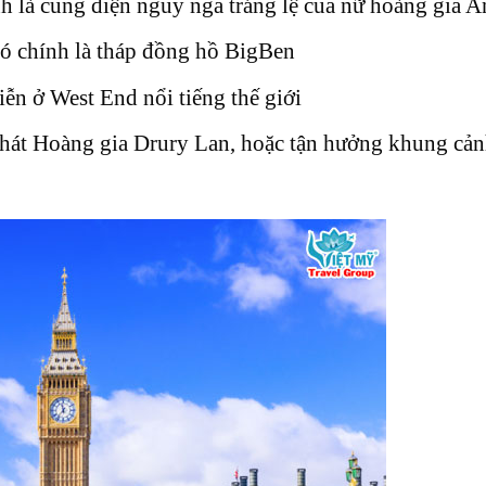
 là cung điện nguy nga tráng lệ của nữ hoàng gia A
ó chính là tháp đồng hồ BigBen
iễn ở West End nổi tiếng thế giới
 hát Hoàng gia Drury Lan, hoặc tận hưởng khung cản