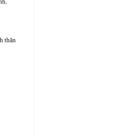
nh.
h thân