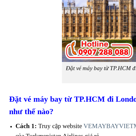
Đặt vé máy bay từ TP.HCM đi
Đặt vé máy bay từ TP.HCM đi London
như thế nào?
Cách 1:
Truy cập website
VEMAYBAYVIET
của Turkmenistan Airlines giá rẻ.