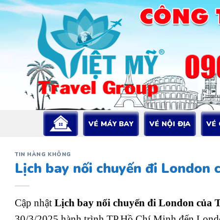
Bỏ
qua
nội
dung
VÉ MÁY BAY
VÉ NỘI ĐỊA
VÉ
TIN HÀNG KHÔNG
Lịch bay nối chuyến đi London 
Cập nhật
Lịch bay nối chuyến đi London của T
30/3/2025 hành trình TP.Hồ Chí Minh đến Lond