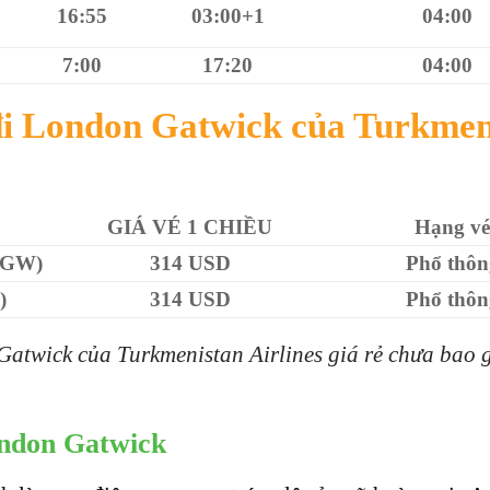
16:55
03:00+1
04:00
7:00
17:20
04:00
i London Gatwick của Turkmen
GIÁ VÉ 1 CHIỀU
Hạng vé
LGW)
314 USD
Phổ thôn
)
314 USD
Phổ thôn
twick của Turkmenistan Airlines giá rẻ chưa bao 
ondon Gatwick