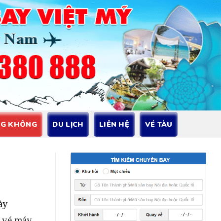
NG KHÔNG
DU LỊCH
LIÊN HỆ
VÉ TÀU
ày
n vé máy