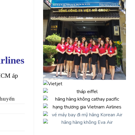
rlines
.HCM áp
chuyến