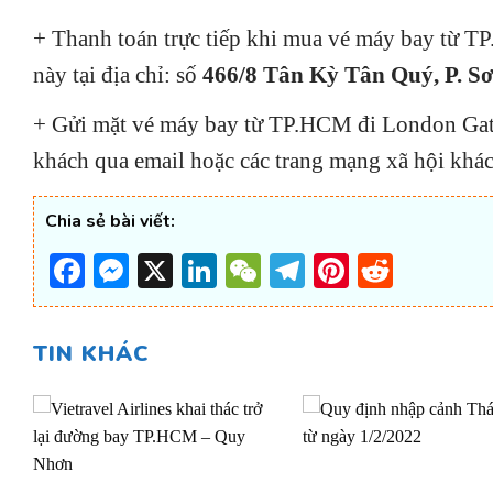
+ Thanh toán trực tiếp khi mua vé máy bay từ T
này tại địa chỉ: số
466/8 Tân Kỳ Tân Quý, P. S
+ Gửi mặt vé máy bay từ TP.HCM đi London Gatwi
khách qua email hoặc các trang mạng xã hội khác
Chia sẻ bài viết:
Facebook
Messenger
X
LinkedIn
WeChat
Telegram
Pinterest
Reddi
TIN KHÁC