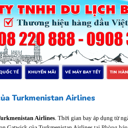
 QUỐC TẾ
KHUYẾN MÃI
VÉ MÁY BAY TẾT
TIN HÀ
của Turkmenistan Airlines
urkmenistan Airlines
. Thời gian bay áp dụng từ ng
on Gatwick của Turkmenistan Airlines
tại Phòng bá