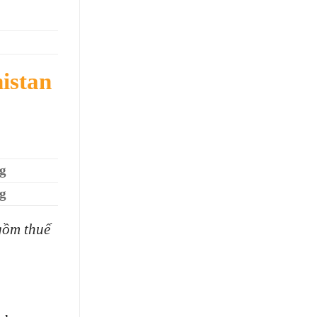
istan
g
g
gồm thuế