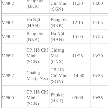
Bangkok
VJ802
Chí Minh
11:30
13:00
(BKK)
(SGN)
Hà Nội
Bangkok
VJ901
12:15
14:05
(HAN)
(BKK)
Bangkok
Hà Nội
VJ902
15:05
16:55
(BKK)
(HAN)
TP. Hồ Chí
Chiang
VJ891
Minh
Mai
11:25
13:30
(SGN)
(CNX)
TP. Hồ
Chaing
VJ892
Chí Minh
14:30
16:35
Mai (CNX)
(SGN)
TP. Hồ Chí
Phuket
VJ809
Minh
09:00
10:55
(HKT)
(SGN)