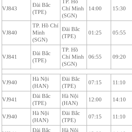
TP. Hồ
Đài Bắc
VJ843
Chí Minh
14:00
15:30
(TPE)
(SGN)
TP. Hồ Chí
Đài Bắc
VJ840
Minh
01:25
05:55
(TPE)
(SGN)
TP. Hồ
Đài Bắc
VJ841
Chí Minh
06:55
09:20
(TPE)
(SGN)
Hà Nội
Đài Bắc
VJ940
07:15
11:10
(HAN)
(TPE)
Đài Bắc
Hà Nội
VJ941
12:00
14:10
(TPE)
(HAN)
Hà Nội
Đài Bắc
VJ940
07:15
11:10
(HAN)
(TPE)
Đài Bắc
Hà Nội