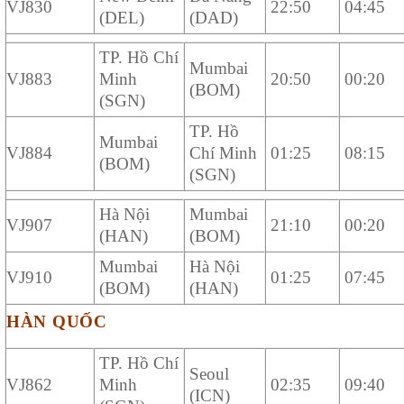
VJ830
22:50
04:45
(DEL)
(DAD)
TP. Hồ Chí
Mumbai
VJ883
Minh
20:50
00:20
(BOM)
(SGN)
TP. Hồ
Mumbai
VJ884
Chí Minh
01:25
08:15
(BOM)
(SGN)
Hà Nội
Mumbai
VJ907
21:10
00:20
(HAN)
(BOM)
Mumbai
Hà Nội
VJ910
01:25
07:45
(BOM)
(HAN)
HÀN QUỐC
TP. Hồ Chí
Seoul
VJ862
Minh
02:35
09:40
(ICN)