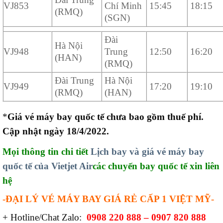
VJ853
Chí Minh
15:45
18:15
(RMQ)
(SGN)
Đài
Hà Nội
VJ948
Trung
12:50
16:20
(HAN)
(RMQ)
Đài Trung
Hà Nội
VJ949
17:20
19:10
(RMQ)
(HAN)
*
Giá vé máy bay quốc tế chưa bao gồm thuế phí.
Cập nhật ngày 18/4/2022.
Mọi thông tin chi tiết
Lịch bay và giá vé máy bay
quốc tế của Vietjet Air
các chuyến bay quốc tế xin liên
hệ
-ĐẠI LÝ VÉ MÁY BAY GIÁ RẺ CẤP 1 VIỆT MỸ-
+ Hotline/Chat Zalo:
0908 220 888 – 0907 820 888