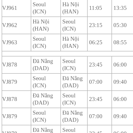
Seoul
Hà Nội
VJ961
11:05
13:35
(ICN)
(HAN)
Hà Nội
Seoul
VJ962
23:15
05:30
(HAN)
(ICN)
Seoul
Hà Nội
VJ963
06:25
08:55
(ICN)
(HAN)
Đã Nẵng
Seoul
VJ878
23:45
06:00
(DAD)
(ICN)
Seoul
Đã Nẵng
VJ879
07:00
09:40
(ICN)
(DAD)
Đã Nẵng
Seoul
VJ878
23:45
06:00
(DAD)
(ICN)
Seoul
Đã Nẵng
VJ879
07:00
09:40
(ICN)
(DAD)
Đã Nẵng
Seoul