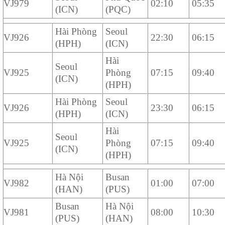
VJ979
02:10
05:35
(ICN)
(PQC)
Hài Phòng
Seoul
VJ926
22:30
06:15
(HPH)
(ICN)
Hài
Seoul
VJ925
Phòng
07:15
09:40
(ICN)
(HPH)
Hài Phòng
Seoul
VJ926
23:30
06:15
(HPH)
(ICN)
Hài
Seoul
VJ925
Phòng
07:15
09:40
(ICN)
(HPH)
Hà Nội
Busan
VJ982
01:00
07:00
(HAN)
(PUS)
Busan
Hà Nội
VJ981
08:00
10:30
(PUS)
(HAN)