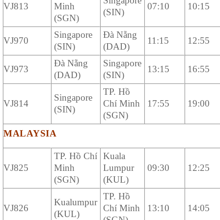
Singapore
VJ813
Minh
07:10
10:15
(SIN)
(SGN)
Singapore
Đà Nẵng
VJ970
11:15
12:55
(SIN)
(DAD)
Đà Nẵng
Singapore
VJ973
13:15
16:55
(DAD)
(SIN)
TP. Hồ
Singapore
VJ814
Chí Minh
17:55
19:00
(SIN)
(SGN)
MALAYSIA
TP. Hồ Chí
Kuala
VJ825
Minh
Lumpur
09:30
12:25
(SGN)
(KUL)
TP. Hồ
Kualumpur
VJ826
Chí Minh
13:10
14:05
(KUL)
(SGN)