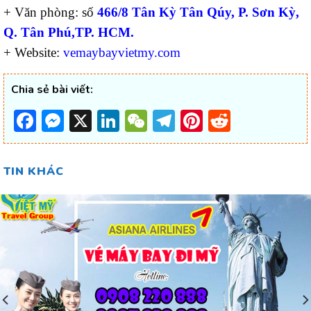
+ Văn phòng: số
466/8 Tân Kỳ Tân Qúy, P. Sơn Kỳ,
Q. Tân Phú,TP. HCM.
+ Website:
vemaybayvietmy.com
Chia sẻ bài viết:
Facebook
Messenger
X
LinkedIn
WeChat
Telegram
Pinterest
Reddit
TIN KHÁC