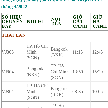
tháng 4/2022
SỐ HIỆU
GIỜ
GIỜ
NƠI
CHUYẾN
NƠI ĐI
CẤT
HẠ
ĐẾN
BAY
CÁNH
CÁN
THÁI LAN
TP. Hồ Chi
Bangkok
VJ803
Minh
11:15
12:45
(BKK)
(SGN)
TP. Hồ
Bangkok
VJ804
Chí Minh
13:50
15:20
(BKK)
(SGN)
TP. Hồ Chí
Bangkok
VJ801
Minh
08:35
10:05
(BKK)
(SGN)
TP. Hồ