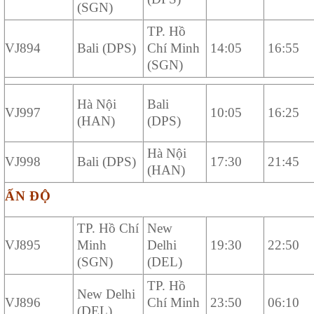
(SGN)
TP. Hồ
VJ894
Bali (DPS)
Chí Minh
14:05
16:55
(SGN)
Hà Nội
Bali
VJ997
10:05
16:25
(HAN)
(DPS)
Hà Nội
VJ998
Bali (DPS)
17:30
21:45
(HAN)
ẤN ĐỘ
TP. Hồ Chí
New
VJ895
Minh
Delhi
19:30
22:50
(SGN)
(DEL)
TP. Hồ
New Delhi
VJ896
Chí Minh
23:50
06:10
(DEL)