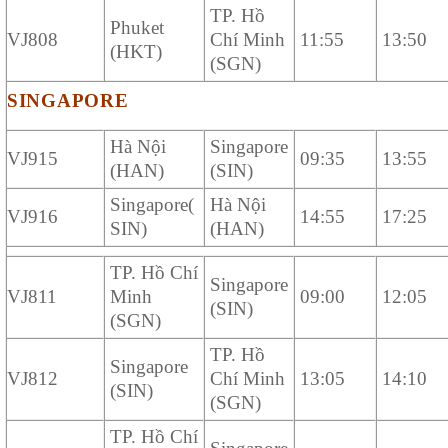
TP. Hồ
Phuket
VJ808
Chí Minh
11:55
13:50
(HKT)
(SGN)
SINGAPORE
Hà Nội
Singapore
VJ915
09:35
13:55
(HAN)
(SIN)
Singapore(
Hà Nội
VJ916
14:55
17:25
SIN)
(HAN)
TP. Hồ Chí
Singapore
VJ811
Minh
09:00
12:05
(SIN)
(SGN)
TP. Hồ
Singapore
VJ812
Chí Minh
13:05
14:10
(SIN)
(SGN)
TP. Hồ Chí