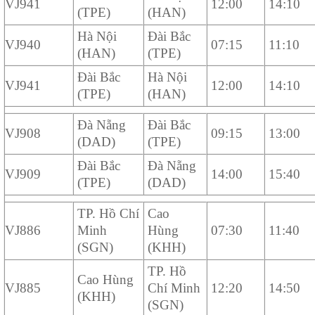
VJ941
12:00
14:10
(TPE)
(HAN)
Hà Nội
Đài Bắc
VJ940
07:15
11:10
(HAN)
(TPE)
Đài Bắc
Hà Nội
VJ941
12:00
14:10
(TPE)
(HAN)
Đà Nẵng
Đài Bắc
VJ908
09:15
13:00
(DAD)
(TPE)
Đài Bắc
Đà Nẵng
VJ909
14:00
15:40
(TPE)
(DAD)
TP. Hồ Chí
Cao
VJ886
Minh
Hùng
07:30
11:40
(SGN)
(KHH)
TP. Hồ
Cao Hùng
VJ885
Chí Minh
12:20
14:50
(KHH)
(SGN)