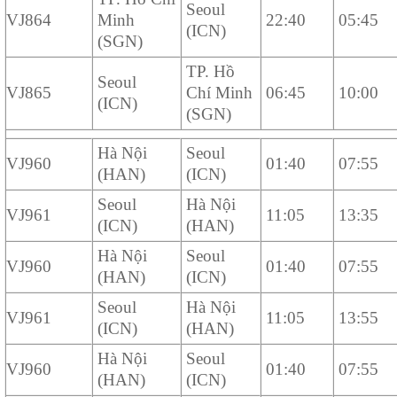
Seoul
VJ864
Minh
22:40
05:45
(ICN)
(SGN)
TP. Hồ
Seoul
VJ865
Chí Minh
06:45
10:00
(ICN)
(SGN)
Hà Nội
Seoul
VJ960
01:40
07:55
(HAN)
(ICN)
Seoul
Hà Nội
VJ961
11:05
13:35
(ICN)
(HAN)
Hà Nội
Seoul
VJ960
01:40
07:55
(HAN)
(ICN)
Seoul
Hà Nội
VJ961
11:05
13:55
(ICN)
(HAN)
Hà Nội
Seoul
VJ960
01:40
07:55
(HAN)
(ICN)