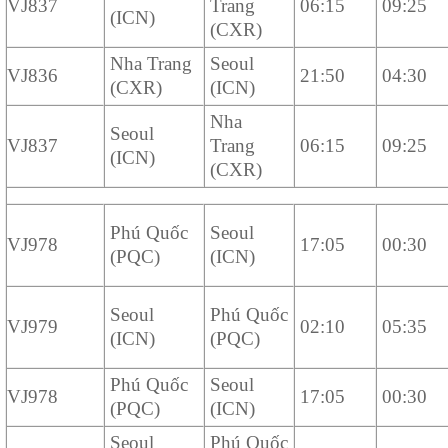
VJ837
Trang
06:15
09:25
(ICN)
(CXR)
Nha Trang
Seoul
VJ836
21:50
04:30
(CXR)
(ICN)
Nha
Seoul
VJ837
Trang
06:15
09:25
(ICN)
(CXR)
Phú Quốc
Seoul
VJ978
17:05
00:30
(PQC)
(ICN)
Seoul
Phú Quốc
VJ979
02:10
05:35
(ICN)
(PQC)
Phú Quốc
Seoul
VJ978
17:05
00:30
(PQC)
(ICN)
Seoul
Phú Quốc