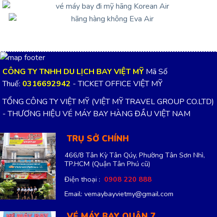
CÔNG TY TNHH DU LỊCH BAY VIỆT MỸ
Mã Số
Thuế:
0316692942
- TICKET OFFICE VIỆT MỸ
TỔNG CÔNG TY VIỆT MỸ (VIỆT MỸ TRAVEL GROUP CO.LTD)
- THƯƠNG HIỆU VÉ MÁY BAY HÀNG ĐẦU VIỆT NAM
TRỤ SỞ CHÍNH
466/8 Tân Kỳ Tân Qúy, Phường Tân Sơn Nhì,
TP.HCM
(Quận Tân Phú cũ)
Điện thoại :
0908 220 888
Email: vemaybayvietmy@gmail.com
VÉ MÁY BAY QUẬN 7