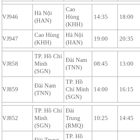
Cao
Hà Nội
VJ946
Hùng
14:35
18:00
(HAN)
(KHH)
Cao Hùng
Hà Nội
VJ947
19:00
20:35
(KHH)
(HAN)
TP. Hồ Chí
Đài Nam
VJ858
Minh
08:45
13:00
(TNN)
(SGN)
TP. Hồ
Đài Nam
VJ859
Chí Minh
14:00
16:15
(TNN)
(SGN)
TP. Hồ Chí
Đài
VJ852
Minh
Trung
10:25
14:45
(SGN)
(RMQ)
TP. Hồ
Đài Trung