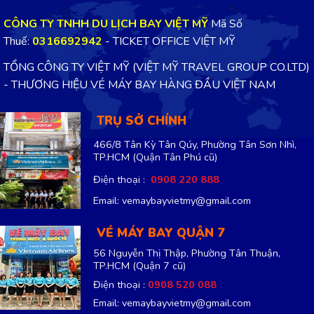
CÔNG TY TNHH DU LỊCH BAY VIỆT MỸ
Mã Số
Thuế:
0316692942
- TICKET OFFICE VIỆT MỸ
TỔNG CÔNG TY VIỆT MỸ (VIỆT MỸ TRAVEL GROUP CO.LTD)
- THƯƠNG HIỆU VÉ MÁY BAY HÀNG ĐẦU VIỆT NAM
TRỤ SỞ CHÍNH
466/8 Tân Kỳ Tân Qúy, Phường Tân Sơn Nhì,
TP.HCM
(Quận Tân Phú cũ)
Điện thoại :
0908 220 888
Email: vemaybayvietmy@gmail.com
VÉ MÁY BAY QUẬN 7
56 Nguyễn Thị Thập, Phường Tân Thuận,
TP.HCM
(Quận 7 cũ)
Điện thoại :
0908 520 088
Email: vemaybayvietmy@gmail.com