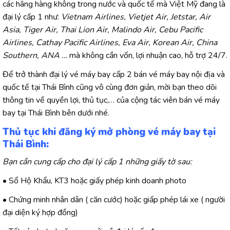
các hãng hàng không trong nước và quốc tế mà Việt Mỹ đang là
đại lý cấp 1 như:
Vietnam Airlines, Vietjet Air, Jetstar, Air
Asia, Tiger Air, Thai Lion Air, Malindo Air, Cebu Pacific
Airlines, Cathay Pacific Airlines, Eva Air, Korean Air, China
Southern, ANA …
mà không cần vốn, lợi nhuận cao, hỗ trợ 24/7.
Để trở thành đại lý vé máy bay cấp 2 bán vé máy bay nội địa và
quốc tế tại Thái Bình cũng vô cùng đơn giản, mời bạn theo dõi
thông tin về quyền lợi, thủ tục,… của cộng tác viên bán vé máy
bay tại Thái Bình bên dưới nhé.
Thủ tục khi đăng ký mở phòng vé máy bay tại
Thái Bình:
Bạn cần cung cấp cho đại lý cấp 1 những giấy tờ sau:
• Sổ Hộ Khẩu, KT3 hoặc giấy phép kinh doanh photo
• Chứng minh nhân dân ( căn cước) hoặc giấp phép lái xe ( người
đại diện ký hợp đồng)