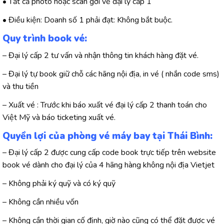
• Tất cả photo hoặc scan gởi về đại lý cấp 1
• Điều kiện: Doanh số 1 phải đạt: Không bắt buộc.
Quy trình book vé:
– Đại lý cấp 2 tư vấn và nhận thông tin khách hàng đặt vé.
– Đại lý tự book giữ chỗ các hãng nội địa, in vé ( nhắn code sms)
và thu tiền
– Xuất vé : Trước khi báo xuất vé đại lý cấp 2 thanh toán cho
Việt Mỹ và báo ticketing xuất vé.
Quyền lợi của phòng vé máy bay tại Thái Bình:
– Đại lý cấp 2 được cung cấp code book trực tiếp trên website
book vé dành cho đại lý của 4 hãng hàng không nội địa Vietjet
– Không phải ký quỹ và có ký quỹ
– Không cần nhiều vốn
– Không cần thời gian cố định, giờ nào cũng có thể đặt được vé