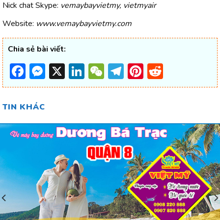
Nick chat Skype:
vemaybayvietmy, vietmyair
Website:
www.vemaybayvietmy.com
Chia sẻ bài viết:
Facebook
Messenger
X
LinkedIn
WeChat
Telegram
Pinterest
Reddit
TIN KHÁC