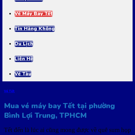
Vé Máy Bay Tết
Tin Hàng Không
Du Lịch
Liên Hệ
Vé Tàu
Vé Tết
Mua vé máy bay Tết tại phường
Bình Lợi Trung, TPHCM
Tết đến là lúc ai cũng mong được về quê sum họp