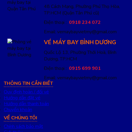
48 Cách Mạng, Phường Phú Thọ Hòa,
TP.HCM
(Quận Tân Phú cũ)
Điện thoại :
0918 234 072
Email: vemaybayvietmy@gmail.com
VÉ MÁY BAY BÌNH DƯƠNG
Quốc Lộ 13, Phường Thới Hoà, Bình
Dương, TP.HCM
Điện thoại :
0915 699 901
Email: vemaybayvietmy@gmail.com
THÔNG TIN CẦN BIẾT
Quy định hoàn / đổi vé
Hướng dẫn đặt vé
Hướng dẫn thanh toán
Chuyển khoản
VỀ CHÚNG TÔI
Chính sách bảo mật