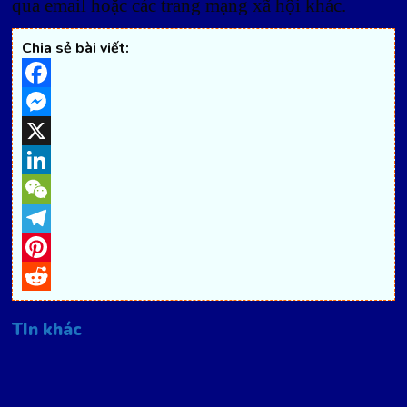
qua email hoặc các trang mạng xã hội khác.
Chia sẻ bài viết:
Facebook
Messenger
X
LinkedIn
WeChat
Telegram
Pinterest
Reddit
TIn khác