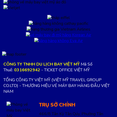
CÔNG TY TNHH DU LỊCH BAY VIỆT MỸ
Mã Số
Thuế:
0316692942
- TICKET OFFICE VIỆT MỸ
TỔNG CÔNG TY VIỆT MỸ (VIỆT MỸ TRAVEL GROUP
CO.LTD) - THƯƠNG HIỆU VÉ MÁY BAY HÀNG ĐẦU VIỆT
NAM
TRỤ SỞ CHÍNH
466/8 Tân Kỳ Tân Qúy, Phường Tân