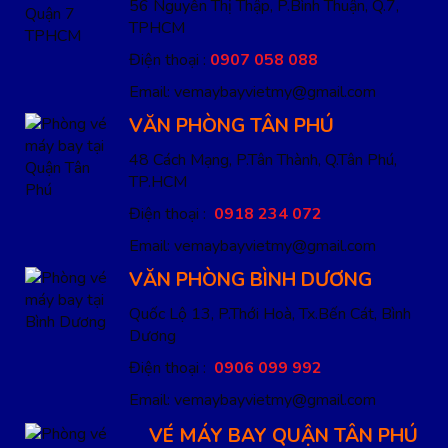
56 Nguyễn Thị Thập, P.Bình Thuận, Q.7,
TPHCM
Điện thoại :
0907 058 088
Email: vemaybayvietmy@gmail.com
VĂN PHÒNG TÂN PHÚ
48 Cách Mạng, P.Tân Thành, Q.Tân Phú,
TP.HCM
Điện thoại :
0918 234 072
Email: vemaybayvietmy@gmail.com
VĂN PHÒNG BÌNH DƯƠNG
Quốc Lộ 13, P.Thới Hoà, Tx.Bến Cát, Bình
Dương
Điện thoại :
0906 099 992
Email: vemaybayvietmy@gmail.com
VÉ MÁY BAY QUẬN TÂN PHÚ