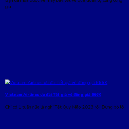
Bạn đã mua được vé máy bay tết về quê đoàn tụ cùng cùng
gia
Vietnam Airlines ưu đãi Tết giá vé đồng giá 666K
Chỉ có 1 tuần nữa là nghỉ Tết Quý Mão 2023 rồi! Đừng bỏ lỡ