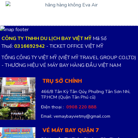
CÔNG TY TNHH DU LỊCH BAY VIỆT MỸ
Mã Số
Thuế:
0316692942
- TICKET OFFICE VIỆT MỸ
TỔNG CÔNG TY VIỆT MỸ (VIỆT MỸ TRAVEL GROUP CO.LTD)
- THƯƠNG HIỆU VÉ MÁY BAY HÀNG ĐẦU VIỆT NAM
TRỤ SỞ CHÍNH
466/8 Tân Kỳ Tân Qúy, Phường Tân Sơn Nhì,
TP.HCM
(Quận Tân Phú cũ)
Điện thoại :
0908 220 888
Email: vemaybayvietmy@gmail.com
VÉ MÁY BAY QUẬN 7