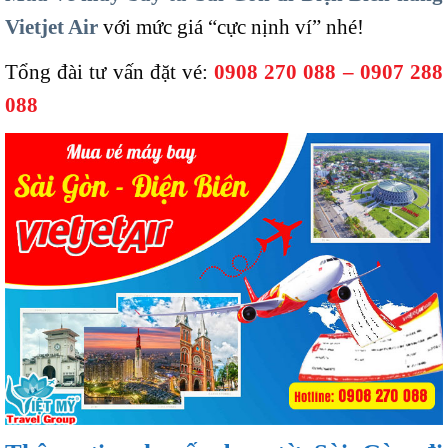
Vietjet Air
với mức giá “cực nịnh ví” nhé!
Tổng đài tư vấn đặt vé:
0908 270 088 – 0907 288
088