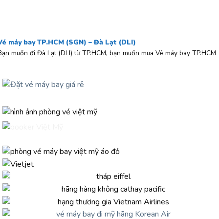
Vé máy bay TP.HCM (SGN) – Đà Lạt (DLI)
Bạn muốn đi Đà Lạt (DLI) từ TP.HCM, bạn muốn mua Vé máy bay TP.HCM