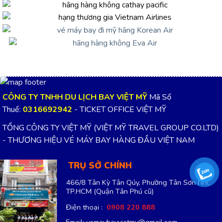
CÔNG TY TNHH DU LỊCH BAY VIỆT MỸ
Mã Số
Thuế:
0316692942
- TICKET OFFICE VIỆT MỸ
TỔNG CÔNG TY VIỆT MỸ (VIỆT MỸ TRAVEL GROUP CO.LTD)
- THƯƠNG HIỆU VÉ MÁY BAY HÀNG ĐẦU VIỆT NAM
TRỤ SỞ CHÍNH
466/8 Tân Kỳ Tân Qúy, Phường Tân Sơn Nhì,
TP.HCM
(Quận Tân Phú cũ)
Điện thoại :
0908 220 888
Email: vemaybayvietmy@gmail.com