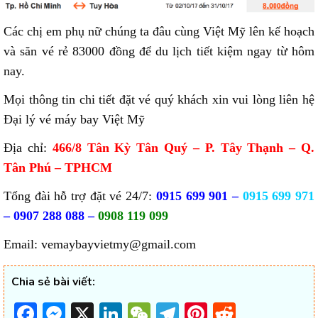
Các chị em phụ nữ chúng ta đâu cùng Việt Mỹ lên kế hoạch
và săn vé rẻ 83000 đồng để du lịch tiết kiệm ngay từ hôm
nay.
Mọi thông tin chi tiết đặt vé quý khách xin vui lòng liên hệ
Đại lý vé máy bay Việt Mỹ
Địa chỉ:
466/8 Tân Kỳ Tân Quý – P. Tây Thạnh – Q.
Tân Phú – TPHCM
Tổng đài hỗ trợ đặt vé 24/7:
0915 699 901 –
0915 699 971
– 0907 288 088 –
0908 119 099
Email: vemaybayvietmy@gmail.com
Chia sẻ bài viết:
Facebook
Messenger
X
LinkedIn
WeChat
Telegram
Pinterest
Reddit