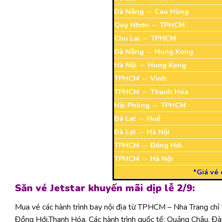
Đà Nẵng ⇔ Cao Hùng
Quy Nhơn ⇔ TPHCM
Chu Lai ⇔ TPHCM
Đà Nẵng ⇔ Hong Kong
Hà Nội ⇔ Hong Kong
TPHCM ⇔ Vinh
TPHCM ⇔ Thanh Hóa
Hải Phòng ⇔ TPHCM
Đà Lạt ⇔ Huế
Đà Lạt ⇔ Hà Nội
TPHCM ⇔ Đồng Hới
TPHCM ⇔ Hà Nội
*Giá vé 
Săn vé Jetstar khuyến mãi dịp lễ 2/9:
Mua vé các hành trình bay nội địa từ TPHCM – Nha Trang chỉ
Đồng Hới,Thanh Hóa. Các hành trình quốc tế: Quảng Châu, Đà