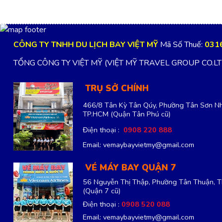
CÔNG TY TNHH DU LỊCH BAY VIỆT MỸ
Mã Số Thuế:
031
TỔNG CÔNG TY VIỆT MỸ (VIỆT MỸ TRAVEL GROUP CO.L
TRỤ SỞ CHÍNH
466/8 Tân Kỳ Tân Qúy, Phường Tân Sơn Nh
TP.HCM
(Quận Tân Phú cũ)
Điện thoại :
0908 220 888
Email: vemaybayvietmy@gmail.com
VÉ MÁY BAY QUẬN 7
56 Nguyễn Thị Thập, Phường Tân Thuận, 
(Quận 7 cũ)
Điện thoại :
0908 520 088
Email: vemaybayvietmy@gmail.com