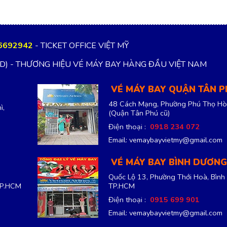
6692942
- TICKET OFFICE VIỆT MỸ
TD) - THƯƠNG HIỆU VÉ MÁY BAY HÀNG ĐẦU VIỆT NAM
VÉ MÁY BAY QUẬN TÂN 
48 Cách Mạng, Phường Phú Thọ Hò
ì,
(Quận Tân Phú cũ)
Điện thoại :
0918 234 072
Email: vemaybayvietmy@gmail.com
VÉ MÁY BAY BÌNH DƯƠNG
Quốc Lộ 13, Phường Thới Hoà, Bình
TP.HCM
TP.HCM
Điện thoại :
0915 699 901
Email: vemaybayvietmy@gmail.com