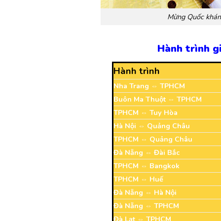
Mừng Quốc khánh
Hành trình g
Hành trình
Nha Trang ⇔ TPHCM
Buôn Ma Thuột ⇔ TPHCM
TPHCM ⇔ Tuy Hòa
Hà Nội ⇔ Quảng Châu
TPHCM ⇔ Quảng Châu
Đà Nẵng ⇔ Đài Bắc
TPHCM ⇔ Bangkok
TPHCM ⇔ Huế
Đà Nẵng ⇔ Hà Nội
Đà Nẵng ⇔ TPHCM
Đà Lạt ⇔ TPHCM