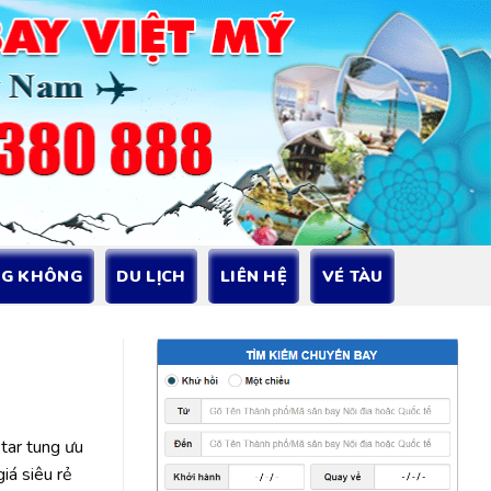
NG KHÔNG
DU LỊCH
LIÊN HỆ
VÉ TÀU
tar tung ưu
iá siêu rẻ