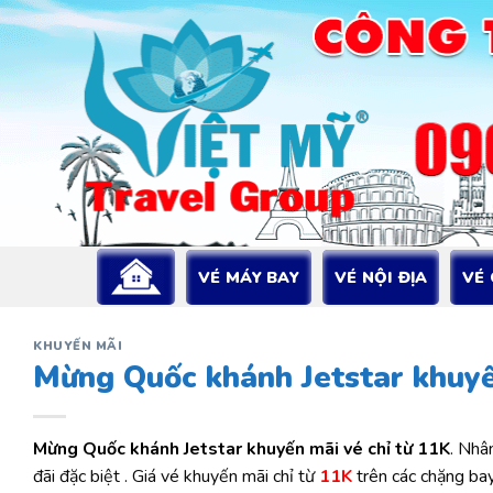
Bỏ
qua
nội
dung
VÉ MÁY BAY
VÉ NỘI ĐỊA
VÉ
KHUYẾN MÃI
Mừng Quốc khánh Jetstar khuyế
Mừng Quốc khánh Jetstar khuyến mãi vé chỉ từ 11K
. Nhâ
đãi đặc biệt . Giá vé khuyến mãi chỉ từ
11K
trên các chặng bay 