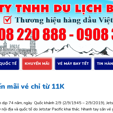
 QUỐC TẾ
KHUYẾN MÃI
VÉ MÁY BAY TẾT
TIN HÀ
n mãi vé chỉ từ 11K
n dịp 74 năm, ngày Quốc khánh 2/9 (2/9/1945 – 2/9/2019), Jets
nội địa và quốc tế do Jetstar Pacific khai thác. Nhanh tay săn vé g