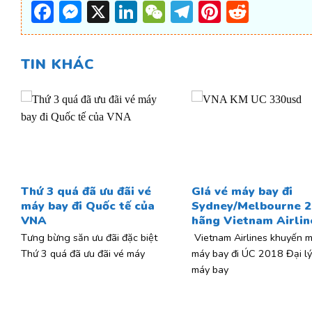
Facebook
Messenger
X
LinkedIn
WeChat
Telegram
Pinterest
Reddi
TIN KHÁC
Thứ 3 quá đã ưu đãi vé
GIá vé máy bay đi
máy bay đi Quốc tế của
Sydney/Melbourne 2
VNA
hãng Vietnam Airlin
Tưng bừng săn ưu đãi đặc biệt
Vietnam Airlines khuyến m
Thứ 3 quá đã ưu đãi vé máy
máy bay đi ÚC 2018 Đại lý
máy bay