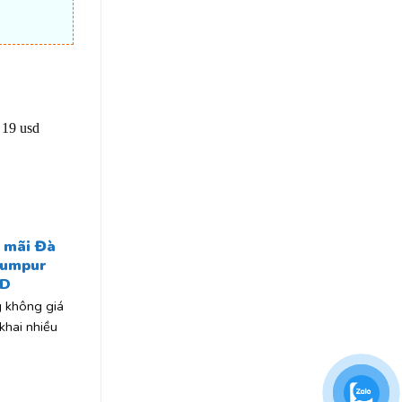
 mãi Đà
Lumpur
SD
 không giá
 khai nhiều