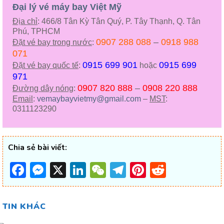
Đại lý vé máy bay Việt Mỹ
Địa chỉ
: 466/8 Tân Kỳ Tân Quý, P. Tây Thạnh, Q. Tân
Phú, TPHCM
0907 288 088
–
0918 988
Đặt vé bay trong nước
:
071
0915 699 901
0915 699
Đặt vé bay quốc tế
:
hoặc
971
0907 820 888
–
0908 220 888
Đường dây nóng
:
Email
:
vemaybayvietmy@gmail.com
–
MST
:
0311123290
Chia sẻ bài viết:
Facebook
Messenger
X
LinkedIn
WeChat
Telegram
Pinterest
Reddit
TIN KHÁC