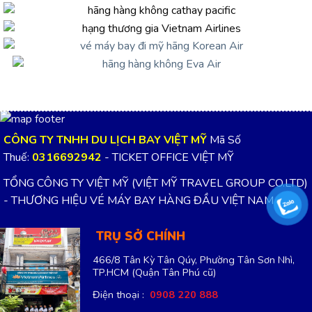
CÔNG TY TNHH DU LỊCH BAY VIỆT MỸ
Mã Số
Thuế:
0316692942
- TICKET OFFICE VIỆT MỸ
TỔNG CÔNG TY VIỆT MỸ (VIỆT MỸ TRAVEL GROUP CO.LTD)
- THƯƠNG HIỆU VÉ MÁY BAY HÀNG ĐẦU VIỆT NAM
TRỤ SỞ CHÍNH
466/8 Tân Kỳ Tân Qúy, Phường Tân Sơn Nhì,
TP.HCM
(Quận Tân Phú cũ)
Điện thoại :
0908 220 888