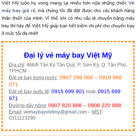
Việt Mỹ luôn hy vong mang lại nhiều hơn nữa những chiếc
Vé
máy bay giá rẻ
, mà chúng tôi đã đặt được cho các khách hàng
thân thiết của mình. Vì thế, khi có nhu cầu di chuyển bằng máy
bay thì hãy để Việt Mỹ giúp bạn tiết kiệm chi phí cho chuyến bay
ở mức tối đa nhé!!
Đại lý vé máy bay Việt Mỹ
Địa chỉ
: 466/8 Tân Kỳ Tân Quý, P. Sơn Kỳ, Q. Tân Phú,
TPHCM
0907 288 088
–
0918 988
Đặt vé bay trong nước
:
071
0915 699 901
0915 699
Đặt vé bay quốc tế
:
hoặc
971
0907 820 888
–
0908 220 888
Đường dây nóng
:
Email
:
vemaybayvietmy@gmail.com
–
MST
:
0311123290