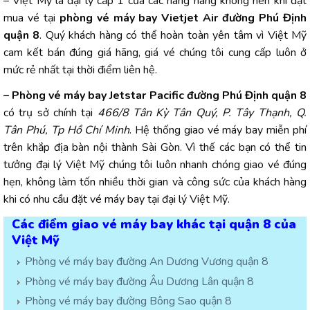
– Việt Mỹ là đại lý cấp 1 của các hãng hàng không nên khi đặt
mua vé tại
phòng vé máy bay Vietjet Air đường Phú Định
quận 8
. Quý khách hàng có thể hoàn toàn yên tâm vì Việt Mỹ
cam kết bán đúng giá hãng, giá vé chúng tôi cung cấp luôn ở
mức rẻ nhất tại thời điểm liên hệ.
– Phòng vé máy bay Jetstar Pacific đường Phú Định quận 8
có trụ sở chính tại
466/8 Tân Kỳ Tân Quý, P. Tây Thạnh, Q.
Tân Phú, Tp Hồ Chí Minh
. Hệ thống giao vé máy bay miễn phí
trên khắp địa bàn nội thành Sài Gòn. Vì thế các bạn có thể tin
tưởng đại lý Việt Mỹ chúng tôi luôn nhanh chóng giao vé đúng
hẹn, không làm tốn nhiều thời gian và công sức của khách hàng
khi có nhu cầu đặt vé máy bay tại đại lý Việt Mỹ.
Các điểm giao vé máy bay khác tại quận 8 của
Việt Mỹ
Phòng vé máy bay đường An Dương Vương quận 8
Phòng vé máy bay đường Âu Dương Lân quận 8
Phòng vé máy bay đường Bông Sao quận 8