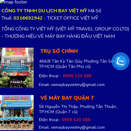
CÔNG TY TNHH DU LỊCH BAY VIỆT MỸ
Mã Số
Thuế:
0316692942
- TICKET OFFICE VIỆT MỸ
TỔNG CÔNG TY VIỆT MỸ (VIỆT MỸ TRAVEL GROUP CO.LTD)
- THƯƠNG HIỆU VÉ MÁY BAY HÀNG ĐẦU VIỆT NAM
TRỤ SỞ CHÍNH
466/8 Tân Kỳ Tân Qúy, Phường Tân Sơn Nhì,
TP.HCM
(Quận Tân Phú cũ)
Điện thoại :
0908 220 888
Email: vemaybayvietmy@gmail.com
VÉ MÁY BAY QUẬN 7
56 Nguyễn Thị Thập, Phường Tân Thuận,
TP.HCM
(Quận 7 cũ)
Điện thoại :
0908 520 088
Email: vemaybayvietmy@gmail.com