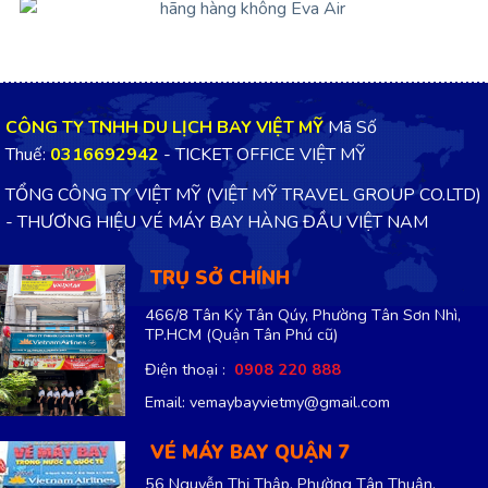
CÔNG TY TNHH DU LỊCH BAY VIỆT MỸ
Mã Số
Thuế:
0316692942
- TICKET OFFICE VIỆT MỸ
TỔNG CÔNG TY VIỆT MỸ (VIỆT MỸ TRAVEL GROUP CO.LTD)
- THƯƠNG HIỆU VÉ MÁY BAY HÀNG ĐẦU VIỆT NAM
TRỤ SỞ CHÍNH
466/8 Tân Kỳ Tân Qúy, Phường Tân Sơn Nhì,
TP.HCM
(Quận Tân Phú cũ)
Điện thoại :
0908 220 888
Email: vemaybayvietmy@gmail.com
VÉ MÁY BAY QUẬN 7
56 Nguyễn Thị Thập, Phường Tân Thuận,