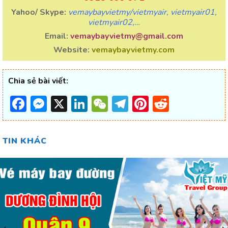
Yahoo/ Skype:
vemaybayvietmy/vietmyair, vietmyair01,
vietmyair02,…
Email:
vemaybayvietmy@gmail.com
Website:
vemaybayvietmy.com
Chia sẻ bài viết:
Facebook
Messenger
X
LinkedIn
WeChat
Telegram
Pinterest
Reddit
TIN KHÁC