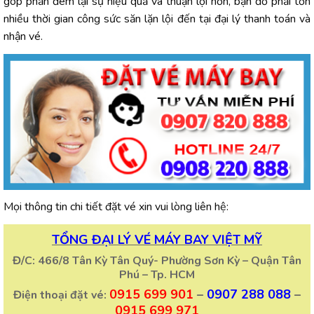
góp phần đem lại sự hiệu quả và thuận lợi hơn, bạn đỡ phải tốn
nhiều thời gian công sức săn lặn lội đến tại đại lý thanh toán và
nhận vé.
Mọi thông tin chi tiết đặt vé xin vui lòng liên hệ:
TỔNG ĐẠI LÝ VÉ MÁY BAY VIỆT MỸ
Đ/C: 466/8 Tân Kỳ Tân Quý- Phường Sơn Kỳ – Quận Tân
Phú – Tp. HCM
0915 699 901
–
0907 288 088
–
Điện thoại đặt vé:
0915 699 971