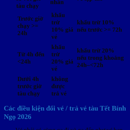
nhân
tàu chạy
khấu
Trước giờ
trừ
khấu trừ 10%
chạy >=
10% giá
nếu trước >= 72h
24h
vé
khấu
khấu trừ 20%
Từ 4h đến
trừ
nếu trong khoảng
<24h
20% giá
24h–<72h
vé
Dưới 4h
không
trước giờ
được
tàu chạy
trả vé
Các điều kiện đổi vé / trả vé tàu Tết Bính
Ngọ 2026
Vé phải có cùng ga đi và ga đến như vé ban