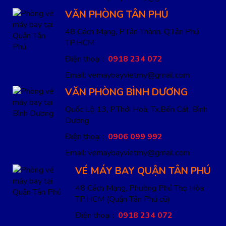
VĂN PHÒNG TÂN PHÚ
48 Cách Mạng, P.Tân Thành, Q.Tân Phú,
TP.HCM
Điện thoại :
0918 234 072
Email: vemaybayvietmy@gmail.com
VĂN PHÒNG BÌNH DƯƠNG
Quốc Lộ 13, P.Thới Hoà, Tx.Bến Cát, Bình
Dương
Điện thoại :
0906 099 992
Email: vemaybayvietmy@gmail.com
VÉ MÁY BAY QUẬN TÂN PHÚ
48 Cách Mạng, Phường Phú Thọ Hòa,
TP.HCM
(Quận Tân Phú cũ)
Điện thoại :
0918 234 072