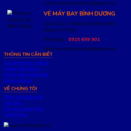
Email: vemaybayvietmy@gmail.com
VÉ MÁY BAY BÌNH DƯƠNG
Quốc Lộ 13, Phường Thới Hoà, Bình
Dương, TP.HCM
Điện thoại :
0915 699 901
Email: vemaybayvietmy@gmail.com
THÔNG TIN CẦN BIẾT
Quy định hoàn / đổi vé
Hướng dẫn đặt vé
Hướng dẫn thanh toán
Chuyển khoản
VỀ CHÚNG TÔI
Chính sách bảo mật
Giới thiệu
Cấu trúc trang Web
Tuyển dụng