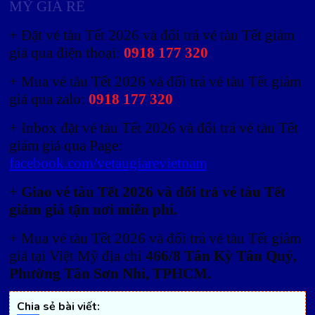
MỸ GIÁ RẺ
+ Đặt vé tàu Tết 2026 và đổi trả vé tàu Tết giảm
giá qua điện thoại:
0918 177 320
+ Mua vé tàu Tết 2026 và đổi trả vé tàu Tết giảm
giá qua zalo:
0918 177 320
+ I
nbox đặt vé tàu Tết 2026 và đổi trả vé tàu Tết
giảm giá qua Page:
facebook.com/vetaugiarevietnam
+
Giao vé tàu Tết 2026 và đổi trả vé tàu Tết
giảm giá tận nơi miễn phí.
+ Mua vé tàu Tết 2026 và đổi trả vé tàu Tết giảm
giá tại Việt Mỹ địa chỉ
466/8 Tân Kỳ Tân Quý,
Phường Tân Sơn Nhì, TPHCM.
Chia sẻ bài viết: