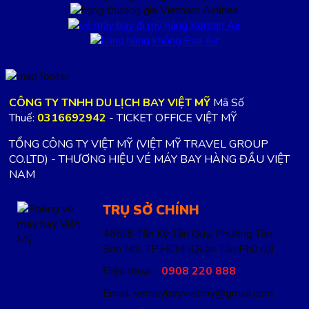
CÔNG TY TNHH DU LỊCH BAY VIỆT MỸ
Mã Số
Thuế:
0316692942
- TICKET OFFICE VIỆT MỸ
TỔNG CÔNG TY VIỆT MỸ (VIỆT MỸ TRAVEL GROUP
CO.LTD) - THƯƠNG HIỆU VÉ MÁY BAY HÀNG ĐẦU VIỆT
NAM
TRỤ SỞ CHÍNH
466/8 Tân Kỳ Tân Qúy, Phường Tân
Sơn Nhì, TP.HCM
(Quận Tân Phú cũ)
Điện thoại :
0908 220 888
Email: vemaybayvietmy@gmail.com