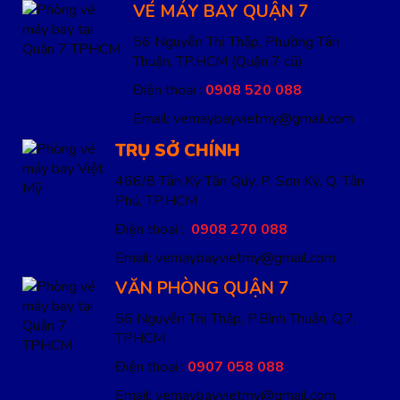
VÉ MÁY BAY QUẬN 7
56 Nguyễn Thị Thập, Phường Tân
Thuận, TP.HCM
(Quận 7 cũ)
Điện thoại :
0908 520 088
Email: vemaybayvietmy@gmail.com
TRỤ SỞ CHÍNH
466/8 Tân Kỳ Tân Qúy, P. Sơn Kỳ, Q. Tân
Phú, TP.HCM
Điện thoại :
0908 270 088
Email: vemaybayvietmy@gmail.com
VĂN PHÒNG QUẬN 7
56 Nguyễn Thị Thập, P.Bình Thuận, Q.7,
TPHCM
Điện thoại :
0907 058 088
Email: vemaybayvietmy@gmail.com