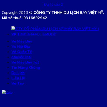
Đại lý cấp 2
Copyright 2013 ©
CÔNG TY TNHH DU LỊCH BAY VIỆT MỸ.
Mã số thuế: 0316692942
Vé Máy Bay
Vé Nội Địa
Vé Quốc Tế
Khuyến Mãi
Vé Máy Bay Tết
Tin Hàng Không
Du Lịch
Liên Hệ
Vé Tàu