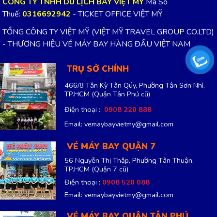
CÔNG TY TNHH DU LỊCH BAY VIỆT MỸ
Mã Số
Thuế:
0316692942
- TICKET OFFICE VIỆT MỸ
TỔNG CÔNG TY VIỆT MỸ (VIỆT MỸ TRAVEL GROUP CO.LTD)
- THƯƠNG HIỆU VÉ MÁY BAY HÀNG ĐẦU VIỆT NAM
TRỤ SỞ CHÍNH
466/8 Tân Kỳ Tân Qúy, Phường Tân Sơn Nhì,
TP.HCM
(Quận Tân Phú cũ)
Điện thoại :
0908 220 888
Email: vemaybayvietmy@gmail.com
VÉ MÁY BAY QUẬN 7
56 Nguyễn Thị Thập, Phường Tân Thuận,
TP.HCM
(Quận 7 cũ)
Điện thoại :
0908 520 088
Email: vemaybayvietmy@gmail.com
VÉ MÁY BAY QUẬN TÂN PHÚ