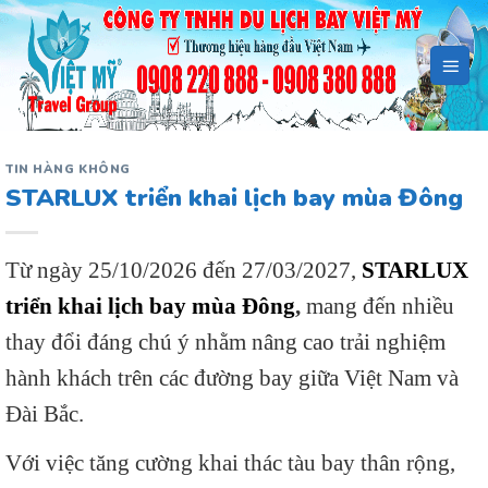
Bỏ
qua
nội
dung
TIN HÀNG KHÔNG
STARLUX triển khai lịch bay mùa Đông
Từ ngày 25/10/2026 đến 27/03/2027,
STARLUX
triển khai lịch bay mùa Đông
,
mang đến nhiều
thay đổi đáng chú ý nhằm nâng cao trải nghiệm
hành khách trên các đường bay giữa Việt Nam và
Đài Bắc.
Với việc tăng cường khai thác tàu bay thân rộng,