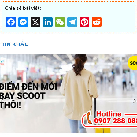
Chia sẻ bài viết:
Facebook
Messenger
X
LinkedIn
WeChat
Telegram
Pinterest
Reddit
TIN KHÁC