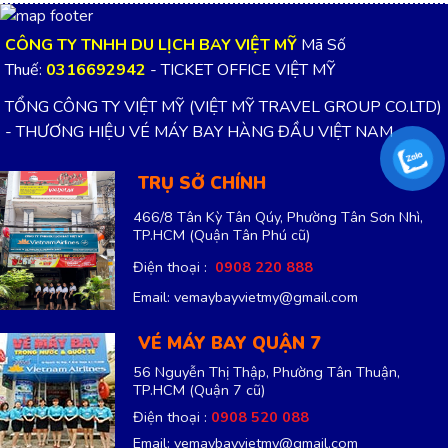
CÔNG TY TNHH DU LỊCH BAY VIỆT MỸ
Mã Số
Thuế:
0316692942
- TICKET OFFICE VIỆT MỸ
TỔNG CÔNG TY VIỆT MỸ (VIỆT MỸ TRAVEL GROUP CO.LTD)
- THƯƠNG HIỆU VÉ MÁY BAY HÀNG ĐẦU VIỆT NAM
TRỤ SỞ CHÍNH
466/8 Tân Kỳ Tân Qúy, Phường Tân Sơn Nhì,
TP.HCM
(Quận Tân Phú cũ)
Điện thoại :
0908 220 888
Email: vemaybayvietmy@gmail.com
VÉ MÁY BAY QUẬN 7
56 Nguyễn Thị Thập, Phường Tân Thuận,
TP.HCM
(Quận 7 cũ)
Điện thoại :
0908 520 088
Email: vemaybayvietmy@gmail.com