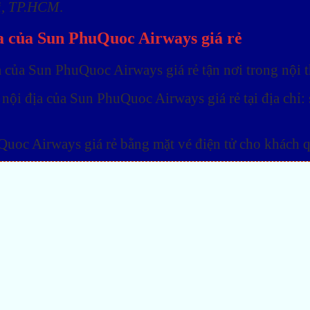
ì, TP.HCM
.
ịa của Sun PhuQuoc Airways giá rẻ
ịa của Sun PhuQuoc Airways giá rẻ tận nơi trong nộ
i nội địa của Sun PhuQuoc Airways giá rẻ tại địa ch
Quoc Airways giá rẻ bằng mặt vé điện tử cho khách q