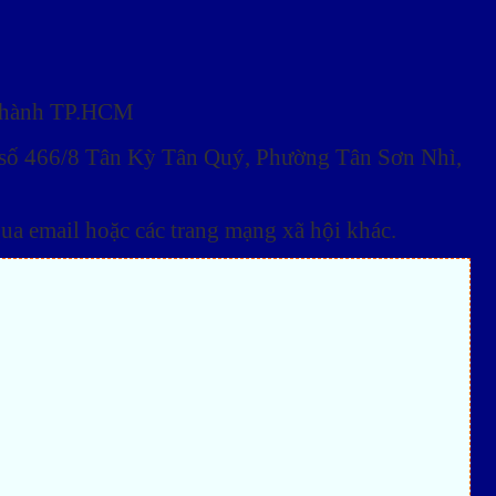
i thành TP.HCM
ỉ: số 466/8 Tân Kỳ Tân Quý, Phường Tân Sơn Nhì,
ua email hoặc các trang mạng xã hội khác.