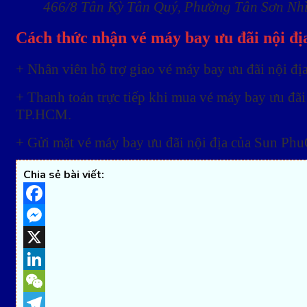
466/8 Tân Kỳ Tân Quý, Phường Tân Sơn Nh
Cách thức nhận vé máy bay ưu đãi nội đ
+ Nhân viên hỗ trợ giao vé máy bay ưu đãi nội đ
+ Thanh toán trực tiếp khi mua vé máy bay ưu đã
TP.HCM.
+ Gửi mặt vé máy bay ưu đãi nội địa của Sun Phu
Chia sẻ bài viết:
Facebook
Messenger
X
LinkedIn
WeChat