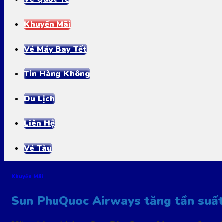
Khuyến Mãi
Vé Máy Bay Tết
Tin Hàng Không
Du Lịch
Liên Hệ
Vé Tàu
Khuyến Mãi
Sun PhuQuoc Airways tăng tần suất