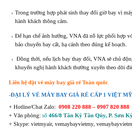
Trong trường hợp phát sinh thay đổi giờ bay vì m
hành khách thông cảm.
Để hạn chế ảnh hưởng, VNA đã nỗ lực phối hợp với c
bảo chuyến bay cất, hạ cánh theo đúng kế hoạch.
Đồng thời, nếu lịch bay thay đổi, VNA sẽ chủ độn
khuyến nghị hành khách thường xuyên theo dõi điện
Liên hệ đặt vé máy bay giá rẻ Toàn quốc
-ĐẠI LÝ VÉ MÁY BAY GIÁ RẺ CẤP 1 VIỆT MỸ
+ Hotline/Chat Zalo:
0908 220 888 – 0907 820 888
+ Văn phòng:
số
466/8 Tân Kỳ Tân Qúy, P. Sơn Kỳ
+ Skype: vietmyair, vemaybayvietmy, vemaybayviet