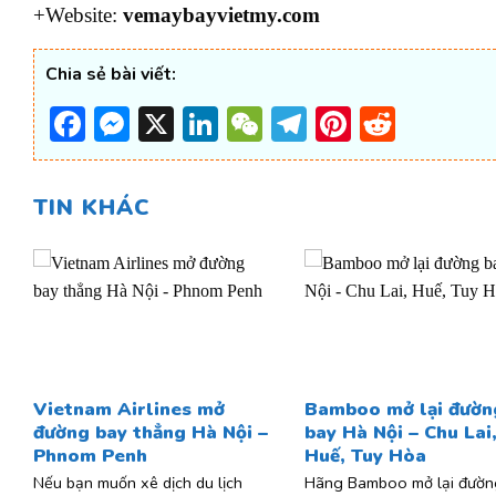
+Website:
vemaybayvietmy.com
Chia sẻ bài viết:
Facebook
Messenger
X
LinkedIn
WeChat
Telegram
Pinterest
Reddi
TIN KHÁC
Vietnam Airlines mở
Bamboo mở lại đườn
đường bay thẳng Hà Nội –
bay Hà Nội – Chu Lai
Phnom Penh
Huế, Tuy Hòa
Nếu bạn muốn xê dịch du lịch
Hãng Bamboo mở lại đườn