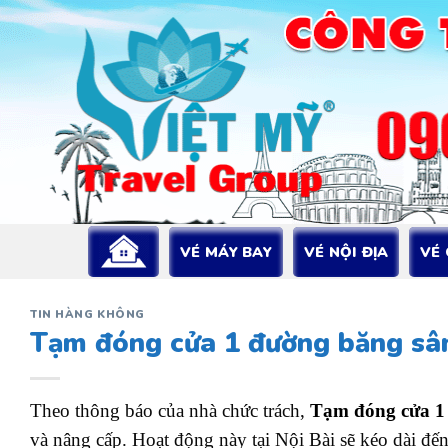
Bỏ
qua
nội
dung
VÉ MÁY BAY
VÉ NỘI ĐỊA
VÉ
TIN HÀNG KHÔNG
Tạm đóng cửa 1 đường băng sân
Theo thông báo của nhà chức trách,
Tạm đóng cửa 1 
và nâng cấp. Hoạt động này tại Nội Bài sẽ kéo dài đến