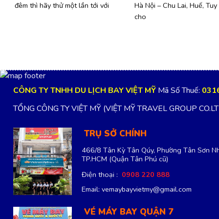
đêm thì hãy thử một lần tới với
Hà Nội – Chu Lai, Huế, Tuy
cho
CÔNG TY TNHH DU LỊCH BAY VIỆT MỸ
Mã Số Thuế:
031
TỔNG CÔNG TY VIỆT MỸ (VIỆT MỸ TRAVEL GROUP CO.L
TRỤ SỞ CHÍNH
466/8 Tân Kỳ Tân Qúy, Phường Tân Sơn Nh
TP.HCM
(Quận Tân Phú cũ)
Điện thoại :
0908 220 888
Email: vemaybayvietmy@gmail.com
VÉ MÁY BAY QUẬN 7