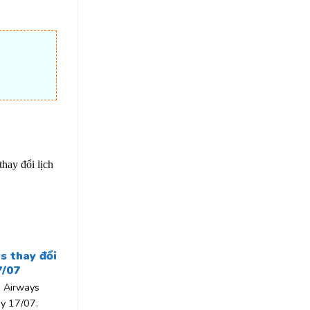
 thay đổi
7/07
 Airways
ày 17/07.