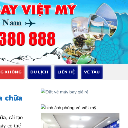
NG KHÔNG
DU LỊCH
LIÊN HỆ
VÉ TÀU
a chữa
hữa
, cải tạo
này có thể