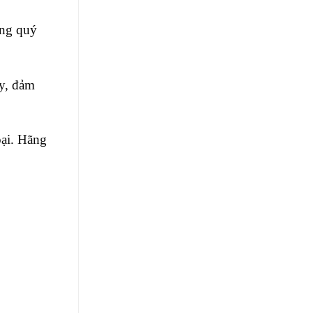
ong quý
ay, đảm
oại. Hãng