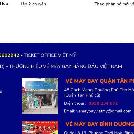
 Hòa
lên 2 chuyến
Theo phân bổ mới v
6692942
- TICKET OFFICE VIỆT MỸ
TD) - THƯƠNG HIỆU VÉ MÁY BAY HÀNG ĐẦU VIỆT NAM
VÉ MÁY BAY QUẬN TÂN 
48 Cách Mạng, Phường Phú Thọ Hò
ì,
(Quận Tân Phú cũ)
Điện thoại :
0918 234 072
Email: vemaybayvietmy@gmail.com
VÉ MÁY BAY BÌNH DƯƠNG
Quốc Lộ 13, Phường Thới Hoà, Bình