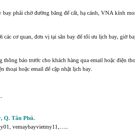
áy bay phải chờ đường băng để cất, hạ cánh, VNA kính m
ác cơ quan, đơn vị tại sân bay để tối ưu lịch bay, giờ b
g thông báo trước cho khách hàng qua email hoặc điện th
 thoại hoặc email để cập nhật lịch bay.
-
, Q. Tân Phú.
my01, vemaybayvietmy11,…..