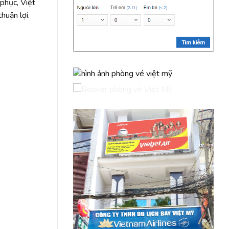
phục, Việt
huận lợi.