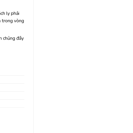
h ly phải
h trong vòng
m chủng đầy