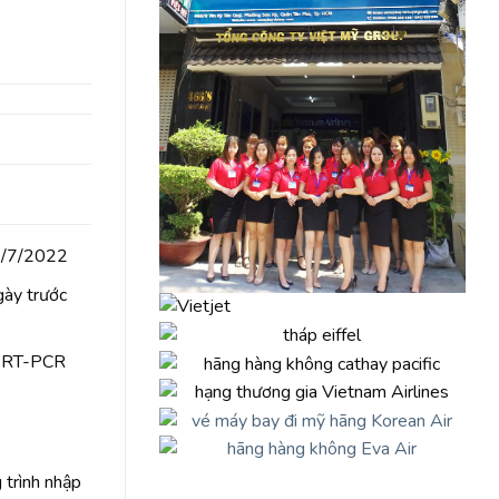
 1/7/2022
gày trước
ặc RT-PCR
 trình nhập