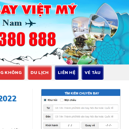
NG KHÔNG
DU LỊCH
LIÊN HỆ
VÉ TÀU
/2022