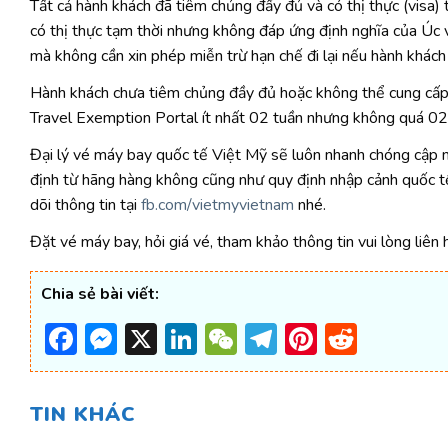
Tất cả hành khách đã tiêm chủng đầy đủ và có thị thực (visa) t
có thị thực tạm thời nhưng không đáp ứng định nghĩa của Úc 
mà không cần xin phép miễn trừ hạn chế đi lại nếu hành khách
Hành khách chưa tiêm chủng đầy đủ hoặc không thể cung cấp b
Travel Exemption Portal ít nhất 02 tuần nhưng không quá 02 
Đại lý vé máy bay quốc tế Việt Mỹ sẽ luôn nhanh chóng cập 
định từ hãng hàng không cũng như quy định nhập cảnh quốc tế
dõi thông tin tại
fb.com/vietmyvietnam
nhé.
Đặt vé máy bay, hỏi giá vé, tham khảo thông tin vui lòng liên
Chia sẻ bài viết:
Facebook
Messenger
X
LinkedIn
WeChat
Telegram
Pinterest
Reddi
TIN KHÁC