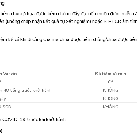
ng.
tiêm chủng/chưa được tiêm chủng đầy đủ: nếu muốn được miễn các
ên (không chấp nhận kết quả tự xét nghiệm) hoặc RT-PCR âm tín
ệm kể cả khi đi cùng cha mẹ chưa được tiêm chủng/chưa được tiê
m Vacxin
Đã tiêm Vacxin
ó
Có
 48 tiếng trước khởi hành
KHÔNG
gày
KHÔNG
0 SGD
KHÔNG
m COVID-19 trước khi khởi hành:
).