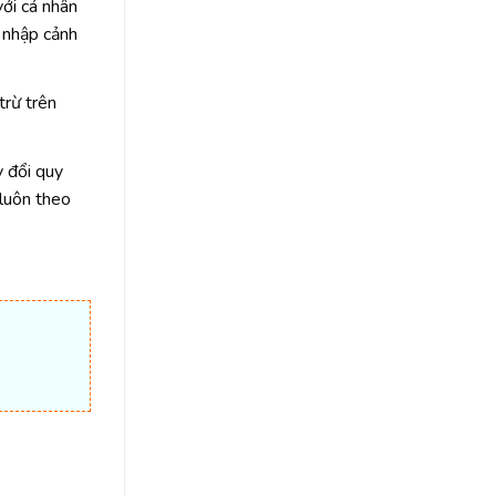
với cá nhân
ể nhập cảnh
trừ trên
y đổi quy
 luôn theo