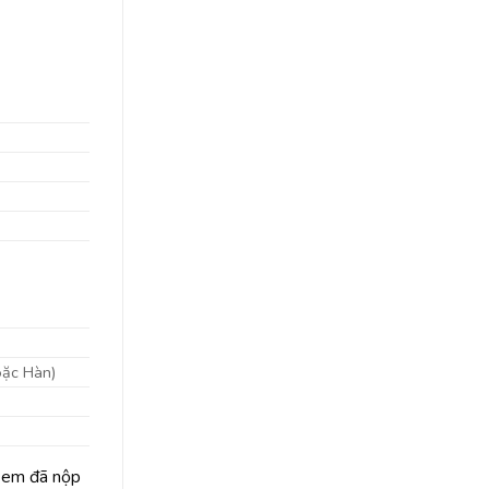
oặc Hàn)
ẻ em đã nộp