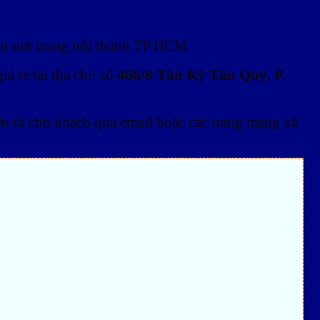
tận nơi trong nội thành TP.HCM
 rẻ tại địa chỉ: số
466/8 Tân Kỳ Tân Quý, P.
ện tử cho khách qua email hoặc các trang mạng xã