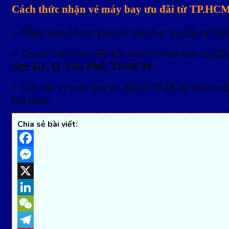
Cách thức nhận vé máy bay ưu đãi từ TP.HCM đ
+ Nhân viên hỗ trợ giao vé máy bay ưu đãi từ TP
+ Thanh toán trực tiếp khi mua vé máy bay ưu đãi 
Sơn Kỳ, Q. Tân Phú, TP.HCM.
+ Gửi mặt vé máy bay ưu đãi từ TP.HCM đi Frankfu
hội khác.
Chia sẻ bài viết:
Facebook
Messenger
X
LinkedIn
WeChat