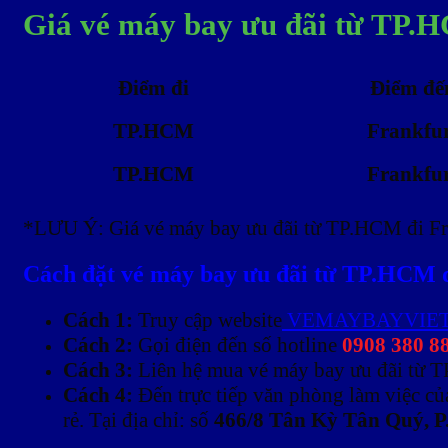
Giá vé máy bay ưu đãi từ TP.H
Điểm đi
Điểm đế
TP.HCM
Frankfu
TP.HCM
Frankfu
*LƯU Ý: Giá vé máy bay ưu đãi từ TP.HCM đi Fra
Cách đặt vé máy bay ưu đãi từ TP.HCM đ
Cách 1:
Truy cập website
VEMAYBAYVIE
Cách 2:
Gọi điện đến số hotline
0908 380 8
Cách 3:
Liên hệ mua vé máy bay ưu đãi từ TP
Cách 4:
Đến trực tiếp văn phòng làm việc c
rẻ. Tại địa chỉ: số
466/8 Tân Kỳ Tân Quý, P