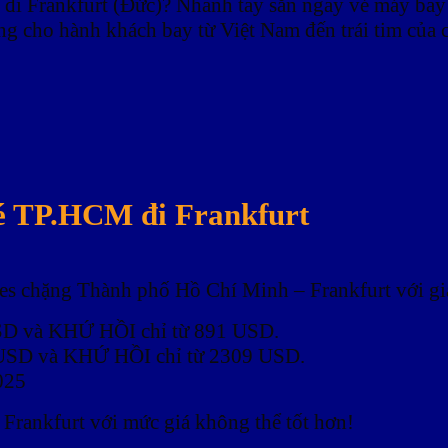
 đi Frankfurt (Đức)? Nhanh tay săn ngay vé máy ba
ng cho hành khách bay từ Việt Nam đến trái tim của 
vé TP.HCM đi Frankfurt
es chặng Thành phố Hồ Chí Minh – Frankfurt với gi
D và KHỨ HỒI chỉ từ 891 USD.
USD và KHỨ HỒI chỉ từ 2309 USD.
025
Frankfurt với mức giá không thể tốt hơn!