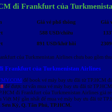
CM đi Frankfurt của Turkmenista
n
Giá vé phổ thông
Giá 
rt
588 USD/chiều
133
rt
891 USD/khứ hồi
2309
nkfurt của Turkmenistan Airlines chưa bao gồm thu
i Frankfurt của Turkmenistan Airlines
TMY.COM
để book vé máy bay ưu đãi từ TP.HCM đi F
88
để được tư vấn mua vé máy bay ưu đãi từ TP.HCM đ
.HCM đi Frankfurt của Turkmenistan Airlines giá rẻ 
ủa Việt Mỹ gần nhất để mua vé máy bay ưu đãi từ TP.
. Sơn Kỳ, Q. Tân Phú, TP.HCM.