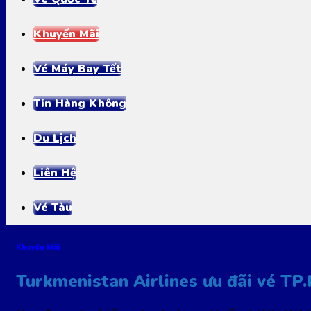
Khuyến Mãi
Vé Máy Bay Tết
Tin Hàng Không
Du Lịch
Liên Hệ
Vé Tàu
Khuyến Mãi
Turkmenistan Airlines ưu đãi vé TP