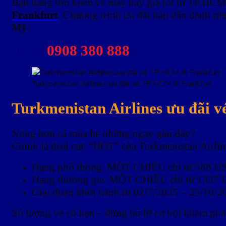
Bạn đang tìm kiếm vé máy bay giá tốt từ TP.HCM
Frankfurt
. Chương trình ưu đãi hấp dẫn dành riê
Mỹ
.
0908 380 888
Đặt vé:
Turkmenistan Airlines ưu đãi vé TP.HCM đi Frankfurt
Turkmenistan Airlines ưu đãi 
Nóng hơn cả mùa hè những ngày gần đây?
Chính là deal cực “HOT” của Turkmenistan Airlin
Hạng phổ thông MỘT CHIỀU chỉ từ 588 US
Hạng thương gia MỘT CHIỀU chỉ từ 1337 
Giai đoạn khởi hành từ 02/7/2025 – 25/10/2
Số lượng vé có hạn – đừng bỏ lỡ cơ hội khám phá 