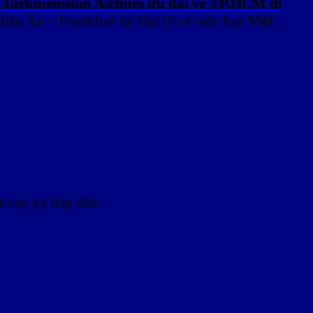
y
Turkmenistan Airlines ưu đãi vé TP.HCM đi
châu Âu – Frankfurt tại Đại lý vé máy bay
Việt
á cực kỳ hấp dẫn: