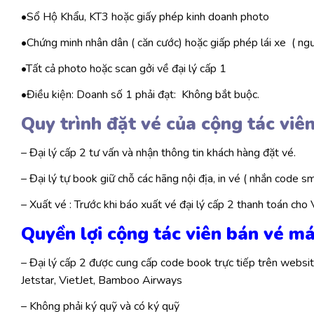
•Sổ Hộ Khẩu, KT3 hoặc giấy phép kinh doanh photo
•Chứng minh nhân dân ( căn cước) hoặc giấp phép lái xe ( ngư
•Tất cả photo hoặc scan gởi về đại lý cấp 1
•Điều kiện: Doanh số 1 phải đạt: Không bắt buộc.
Quy trình đặt vé của cộng tác viê
– Đại lý cấp 2 tư vấn và nhận thông tin khách hàng đặt vé.
– Đại lý tự book giữ chỗ các hãng nội địa, in vé ( nhắn code sm
– Xuất vé : Trước khi báo xuất vé đại lý cấp 2 thanh toán cho 
Quyền lợi cộng tác viên bán vé m
– Đại lý cấp 2 được cung cấp code book trực tiếp trên websit
Jetstar, VietJet, Bamboo Airways
– Không phải ký quỹ và có ký quỹ