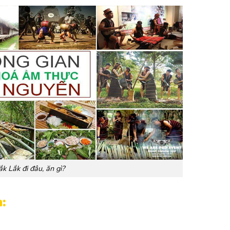
k Lắk đi đâu, ăn gì?
: