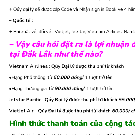
+ Qúy đại lý sẽ được cấp Code và Nhận sign in Book vé 4 hã
– Quốc tế :
+ Phí xuất vé, đổi vé : Vietjet, Jetstar, Vietnam Airlines, B
– Vậy câu hỏi đặt ra là lợi nhuận
tại Đắk Lắk như thế nào?
Vietnam Airlines
:
Qúy Đại lý được thu phí từ khách
•Hạng Phổ thông: từ
50.000 đồng
/ 1 lượt trở lên
•Hạng Thương gia: từ
90.000 đồng
/ 1 lượt trở lên
Jetstar Pacific
:
Qúy Đại lý được thu phí từ khách
55,000
VietJet Air
:
Qúy Đại lý được thu phí từ khách
60.000/ c
Hình thức thanh toán của cộng tá