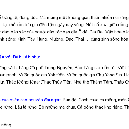
 tráng lệ, đông đúc. Mà mang một không gian thiên nhiên núi rừng
 tại chỗ còn lưu giữ đến tận ngày nay vùng. Nét cổ xưa giữa dòng
c đáo bản sắc của người dân tộc bản địa Ê đê, Gia Rai. Văn hóa bả
nh sống: Kinh, Tày, Nùng, Mường, Dao, Thái,….. cùng sinh sống hòa
ến với Đăk Lăk như:
ờng sách, Làng Cà phê Trung Nguyên, Bảo Tàng các dân tộc Việt 
Khunjonob, Vườn quốc gia Yok Đôn
,
Vườn quốc gia Chư Yang Sin, H
ur
,
Thác Krông Kmar ,Thác Thủy Tiên, Nhà thờ Thánh Tâm, Tháp 
 của miền cao nguyên đại ngàn:
Bún đỏ, Canh chua ca măng, món 
e rừng, Lẩu lá rừng, Bò những me chua, Cá bống thác kho riềng, Th
 riêng….