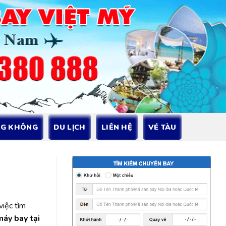
NG KHÔNG
DU LỊCH
LIÊN HỆ
VÉ TÀU
việc tìm
máy bay tại