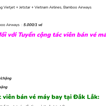
ng Vietjet + Jetstar + Vietnam Airlines, Bamboo Airways
amboo Airways :
5.000/1 vé
 đối với Tuyển cộng tác viên bán vé m
/chặng
hặng
c viên bán vé máy bay tại Đắk Lắk: