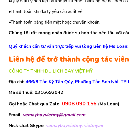
•Quý Đại Lý nên lập tài khoản Internet banking để hai bên có
•Thanh toán khi đại lý yêu cầu xuất vé.
•Thanh toán bằng tiền mặt hoặc chuyển khoản.
Chúng tôi rất mong nhận được sự hợp tác bền lâu với các
Quý khách cần tư vấn trực tiếp vui lòng liên hệ Ms Loan:
Liên hệ để trở thành cộng tác viê
CÔNG TY TNHH DU LỊCH BAY VIỆT MỸ
Địa chỉ:
466/8 Tân Kỳ Tân Qúy, Phường Tân Sơn Nhì, TP
Mã số thuế:
0316692942
0908 090 156
Gọi hoặc Chat qua Zalo
:
(Ms Loan)
Email
:
vemaybayvietmy@gmail.com
Nick chat Skype
:
vemaybayvietmy, vietmy
air