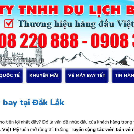
 QUỐC TẾ
KHUYẾN MÃI
VÉ MÁY BAY TẾT
TIN HÀ
 bay tại Đắk Lắk
ho tiện lợi nhất đây? Đó là vấn đề nhức đầu của khách hàng trong 
1 Việt Mỹ
luôn mở rộng thì trường,
Tuyển cộng tác viên bán vé 