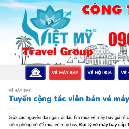
Bỏ
qua
nội
dung
VÉ MÁY BAY
VÉ NỘI ĐỊA
VÉ
VÉ MÁY BAY
Tuyển cộng tác viên bán vé máy
Giữa cao nguyên đại ngàn, đi đâu tìm mua vé máy bay giá rẻ c
kiếm phòng vé để mua vé máy bay.
Đại lý vé máy bay cấp 