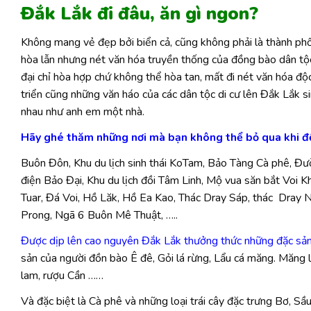
Đắk Lắk đi đâu, ăn gì ngon?
Không mang vẻ đẹp bởi biển cả, cũng không phải là thành phố
hòa lẫn nhưng nét văn hóa truyền thống của đồng bào dân tộc
đại chỉ hòa hợp chứ không thể hòa tan, mất đi nét văn hóa độ
triển cũng những văn háo của các dân tộc di cư lên Đắk Lắk si
nhau như anh em một nhà.
Hãy ghé thăm những nơi mà bạn không thể bỏ qua khi đ
Buôn Đôn, Khu du lịch sinh thái KoTam, Bảo Tàng Cà phê, Đư
điện Bảo Đại, Khu du lịch đồi Tâm Linh, Mộ vua săn bắt Voi 
Tuar
,
Đá Voi, Hồ Lăk
,
Hồ Ea Kao
,
Thác Dray Sáp, thác Dray N
Prong, Ngã 6 Buôn Mê Thuật, …..
Được dịp lên cao nguyên Đắk Lắk thưởng thức những đặc sản
sản của người đồn bào Ê đê, Gỏi lá rừng, Lẩu cá măng. Măng l
lam, rượu Cần ……
Và đặc biệt là Cà phê và những loại trái cây đặc trưng Bơ, Sầu