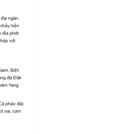
 đại ngàn,
 chảy hiện
n địa phát
 hợp với
Nam, Biệt
ang đá Đăk
Chàm Yang
Cà pháo đặc
ịt nai, cơm