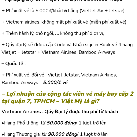
+ Phí xuất vé là 5.000đ/khách/chặng (VietJet Air + Jetstar)
+ Vietnam airlines: không mất phí xuất vé (miễn phí xuất vé)
+ Thêm hành lý, chỗ ngồi, . .. không thu phí dịch vụ
+ Qúy đại lý sẽ được cấp Code và Nhận sign in Book vé 4 hãng
Vietjet + Jetstar + Vietnam Airlines, Bamboo Airways
– Quốc tế :
+ Phí xuất vé, đổi vé : Vietjet, Jetstar, Vietnam Airlines,
Bamboo Airways :
5.000/1 vé
– Lợi nhuận của cộng tác viên vé máy bay cấp 2
tại quận 7
, TPHCM – Việt M
ỹ
là gì?
Vietnam Airlines
:
Qúy Đại lý được thu phí từ khách
•Hạng Phổ thông: từ
50.000 đồng
/ 1 lượt trở lên
•Hạng Thương gia: từ
90.000 đồng
/ 1 lượt trở lên