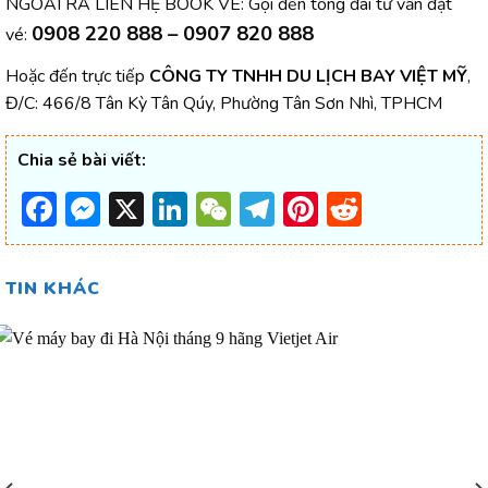
NGOÀI RA LIÊN HỆ BOOK VÉ: Gọi đến tổng đài tư vấn đặt
0908 220 888 – 0907 820 888
vé:
Hoặc đến trực tiếp
CÔNG TY TNHH DU LỊCH BAY VIỆT MỸ
,
Đ/C: 466/8 Tân Kỳ Tân Qúy, Phường Tân Sơn Nhì, TPHCM
Chia sẻ bài viết:
Facebook
Messenger
X
LinkedIn
WeChat
Telegram
Pinterest
Reddit
TIN KHÁC