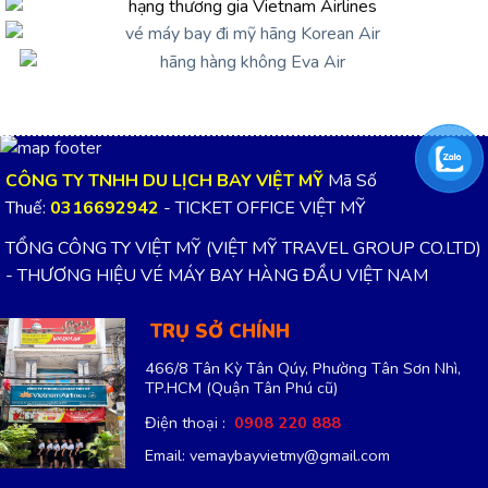
CÔNG TY TNHH DU LỊCH BAY VIỆT MỸ
Mã Số
Thuế:
0316692942
- TICKET OFFICE VIỆT MỸ
TỔNG CÔNG TY VIỆT MỸ (VIỆT MỸ TRAVEL GROUP CO.LTD)
- THƯƠNG HIỆU VÉ MÁY BAY HÀNG ĐẦU VIỆT NAM
TRỤ SỞ CHÍNH
466/8 Tân Kỳ Tân Qúy, Phường Tân Sơn Nhì,
TP.HCM
(Quận Tân Phú cũ)
Điện thoại :
0908 220 888
Email: vemaybayvietmy@gmail.com