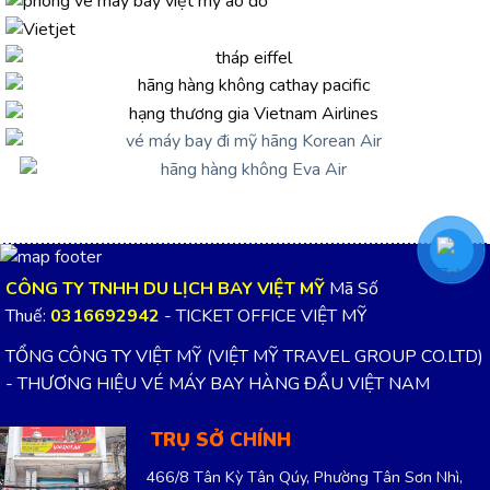
CÔNG TY TNHH DU LỊCH BAY VIỆT MỸ
Mã Số
Thuế:
0316692942
- TICKET OFFICE VIỆT MỸ
TỔNG CÔNG TY VIỆT MỸ (VIỆT MỸ TRAVEL GROUP CO.LTD)
- THƯƠNG HIỆU VÉ MÁY BAY HÀNG ĐẦU VIỆT NAM
TRỤ SỞ CHÍNH
466/8 Tân Kỳ Tân Qúy, Phường Tân Sơn Nhì,