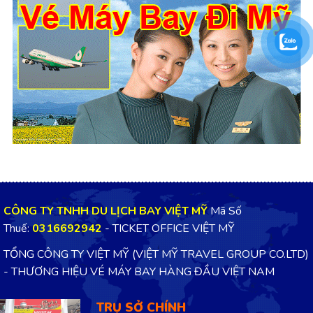
CÔNG TY TNHH DU LỊCH BAY VIỆT MỸ
Mã Số
Thuế:
0316692942
- TICKET OFFICE VIỆT MỸ
TỔNG CÔNG TY VIỆT MỸ (VIỆT MỸ TRAVEL GROUP CO.LTD)
- THƯƠNG HIỆU VÉ MÁY BAY HÀNG ĐẦU VIỆT NAM
TRỤ SỞ CHÍNH