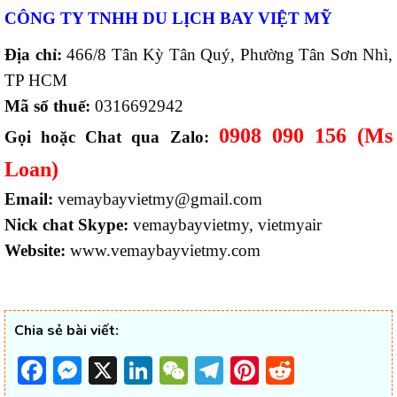
CÔNG TY TNHH DU LỊCH BAY VIỆT MỸ
Địa chỉ:
466/8 Tân Kỳ Tân Quý, Phường Tân Sơn Nhì,
TP HCM
Mã số thuế:
0316692942
0908 090 156 (Ms
Gọi hoặc Chat qua Zalo:
Loan)
Email:
vemaybayvietmy@gmail.com
Nick chat Skype:
vemaybayvietmy, vietmyair
Website:
www.vemaybayvietmy.com
Chia sẻ bài viết:
Facebook
Messenger
X
LinkedIn
WeChat
Telegram
Pinterest
Reddit