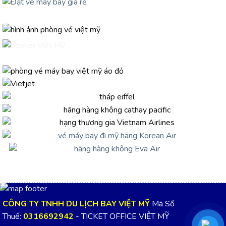
CÔNG TY TNHH DU LỊCH BAY VIỆT MỸ
Mã Số
Thuế:
0316692942
- TICKET OFFICE VIỆT MỸ