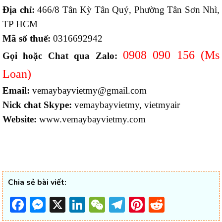
Địa chỉ:
466/8 Tân Kỳ Tân Quý, Phường Tân Sơn Nhì,
TP HCM
Mã số thuế:
0316692942
0908 090 156 (Ms
Gọi hoặc Chat qua Zalo:
Loan)
Email:
vemaybayvietmy@gmail.com
Nick chat Skype:
vemaybayvietmy, vietmyair
Website:
www.vemaybayvietmy.com
Chia sẻ bài viết:
Facebook
Messenger
X
LinkedIn
WeChat
Telegram
Pinterest
Reddit