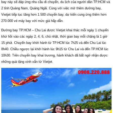
bay này sẽ đáp ứng nhu cầu di chuyển, du lịch của người dân TP.HCM và
2 tỉnh Quảng Nam, Quảng Ngãi. Cùng với việc mở thêm đường bay,
Vietjet tiếp tục tăng hơn 1.500 chuyến bay, dự kiến cung ứng thêm hơn
270.000 vé máy bay với mức giá hấp dẫn.
Đường bay TP.HCM – Chu Lai được Vietjet khai thác mỗi ngày 1 chuyến
khứ hồi vào các ngày 2, 4, 6, chủ nhật, thời gian bay mỗi chặng là 1 giờ
15 phút. Chuyến bay khởi hành từ TP.HCM lúc 7h25 và đến Chu Lai lúc
8h40. Chiều ngược lại khởi hành lúc 9h15 từ Chu Lai và đến TP.HCM lúc
10h30. Trên chuyến bay khai trương, hành khách đã bất ngờ nhận được
những quà tặng xinh xắn từ Vietjet.