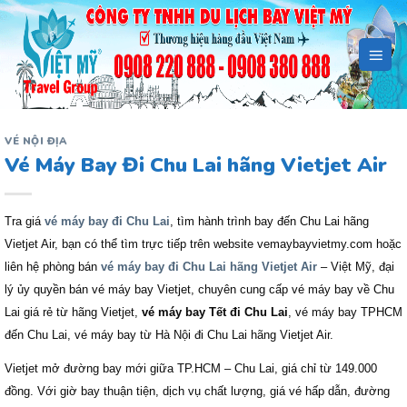
Bỏ
qua
nội
dung
VÉ NỘI ĐỊA
Vé Máy Bay Đi Chu Lai hãng Vietjet Air
Tra giá
vé máy bay đi Chu Lai
, tìm hành trình bay đến Chu Lai hãng
Vietjet Air, bạn có thể tìm trực tiếp trên website vemaybayvietmy.com hoặc
liên hệ phòng bán
vé máy bay đi Chu Lai hãng Vietjet Air
– Việt Mỹ, đại
lý ủy quyền bán vé máy bay Vietjet, chuyên cung cấp vé máy bay về Chu
Lai giá rẻ từ hãng Vietjet,
vé máy bay Tết đi Chu Lai
, vé máy bay TPHCM
đến Chu Lai, vé máy bay từ Hà Nội đi Chu Lai hãng Vietjet Air.
Vietjet mở đường bay mới giữa TP.HCM – Chu Lai, giá chỉ từ 149.000
đồng. Với giờ bay thuận tiện, dịch vụ chất lượng, giá vé hấp dẫn, đường