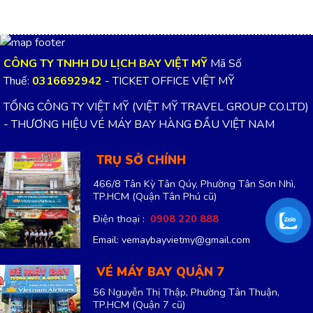
CÔNG TY TNHH DU LỊCH BAY VIỆT MỸ
Mã Số
Thuế:
0316692942
- TICKET OFFICE VIỆT MỸ
TỔNG CÔNG TY VIỆT MỸ (VIỆT MỸ TRAVEL GROUP CO.LTD)
- THƯƠNG HIỆU VÉ MÁY BAY HÀNG ĐẦU VIỆT NAM
TRỤ SỞ CHÍNH
466/8 Tân Kỳ Tân Qúy, Phường Tân Sơn Nhì,
TP.HCM
(Quận Tân Phú cũ)
Điện thoại :
0908 220 888
Email: vemaybayvietmy@gmail.com
VÉ MÁY BAY QUẬN 7
56 Nguyễn Thị Thập, Phường Tân Thuận,
TP.HCM
(Quận 7 cũ)