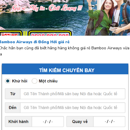
Bamboo Airways đi Đồng Hới giá rẻ
Chắc hẳn bạn cũng đã biết hãng hàng không giá rẻ Bamboo Airways vừa
ra