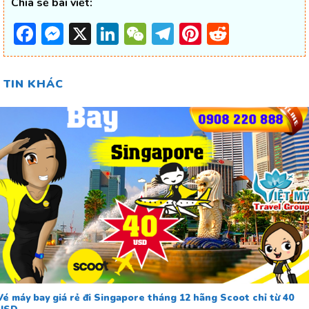
Chia sẻ bài viết:
Facebook
Messenger
X
LinkedIn
WeChat
Telegram
Pinterest
Reddit
TIN KHÁC
Vé máy bay giá rẻ đi Singapore tháng 12 hãng Scoot chỉ từ 40