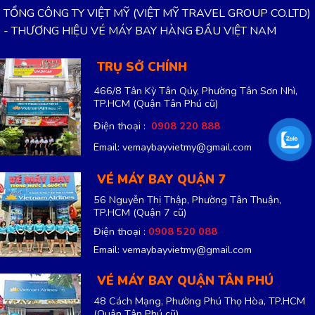
TỔNG CÔNG TY VIỆT MỸ (VIỆT MỸ TRAVEL GROUP CO.LTD)
- THƯƠNG HIỆU VÉ MÁY BAY HÀNG ĐẦU VIỆT NAM
TRỤ SỞ CHÍNH
466/8 Tân Kỳ Tân Qúy, Phường Tân Sơn Nhì,
TP.HCM
(Quận Tân Phú cũ)
Điện thoại :
0908 220 888
Email: vemaybayvietmy@gmail.com
VÉ MÁY BAY QUẬN 7
56 Nguyễn Thị Thập, Phường Tân Thuận,
TP.HCM
(Quận 7 cũ)
Điện thoại :
0908 520 088
Email: vemaybayvietmy@gmail.com
VÉ MÁY BAY QUẬN TÂN PHÚ
48 Cách Mạng, Phường Phú Thọ Hòa, TP.HCM
(Quận Tân Phú cũ)