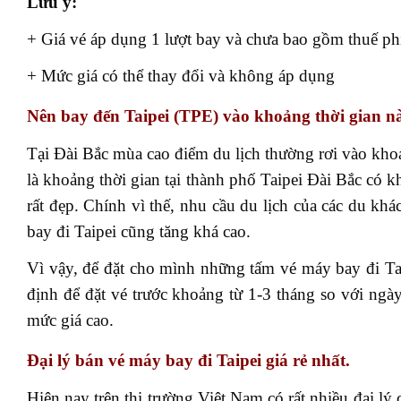
Lưu ý:
+ Giá vé áp dụng 1 lượt bay và chưa bao gồm thuế ph
+ Mức giá có thể thay đổi và không áp dụng
Nên bay đến Taipei (TPE) vào khoảng thời gian n
Tại Đài Bắc mùa cao điểm du lịch thường rơi vào khoả
là khoảng thời gian tại thành phố Taipei Đài Bắc có 
rất đẹp. Chính vì thế, nhu cầu du lịch của các du kh
bay đi Taipei cũng tăng khá cao.
Vì vậy, để đặt cho mình những tấm vé máy bay đi Taip
định để đặt vé trước khoảng từ 1-3 tháng so với ngà
mức giá cao.
Đại lý bán vé máy bay đi Taipei giá rẻ nhất.
Hiện nay trên thị trường Việt Nam có rất nhiều đại l