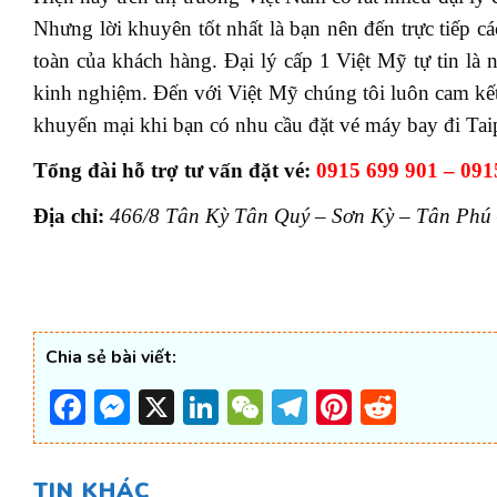
Nhưng lời khuyên tốt nhất là bạn nên đến trực tiếp c
toàn của khách hàng. Đại lý cấp 1 Việt Mỹ tự tin là
kinh nghiệm. Đến với Việt Mỹ chúng tôi luôn cam kết 
khuyến mại khi bạn có nhu cầu đặt vé máy bay đi Taip
Tổng đài hỗ trợ tư vấn đặt vé:
0915 699 901 – 091
Địa chỉ:
466/8 Tân Kỳ Tân Quý – Sơn Kỳ – Tân Ph
Chia sẻ bài viết:
Facebook
Messenger
X
LinkedIn
WeChat
Telegram
Pinterest
Reddi
TIN KHÁC