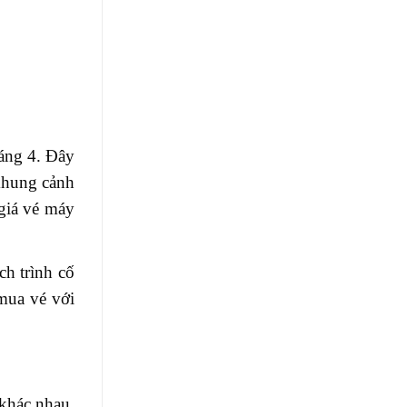
háng 4. Đây
 khung cảnh
 giá vé máy
ch trình cố
 mua vé với
 khác nhau.