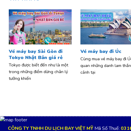
Vé máy bay Sài Gòn đi
Vé máy bay đi Úc
Tokyo Nhật Bản giá rẻ
Cùng mua vé máy bay đi Ú
Tokyo được biết đến như là một
quan những danh lam thắ
trong những điểm dừng chân lý
cảnh tại
tưởng khiến
CÔNG TY TNHH DU LỊCH BAY VIỆT MỸ
Mã Số Thuế:
031