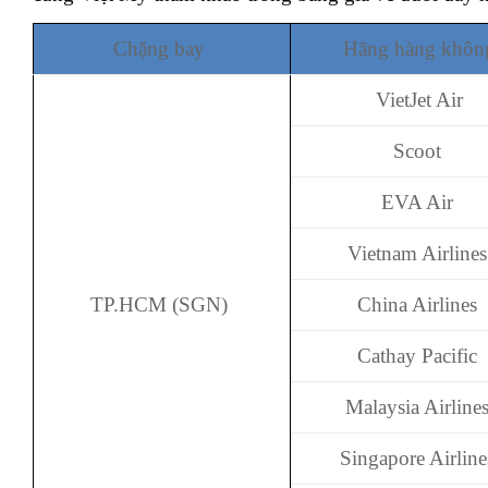
Chặng bay
Hãng hàng khôn
VietJet Air
Scoot
EVA Air
Vietnam Airlines
TP.HCM (SGN)
China Airlines
Cathay Pacific
Malaysia Airline
Singapore Airline