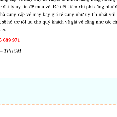
ác đại lý uy tín để mua vé. Để tiết kiệm chi phí cũng như
 nhà cung cấp vé máy bay giá rẻ cũng như uy tín nhất vớ
sẽ hỗ trợ tối ưu cho quý khách về giá vé cũng như các c
ei.
5 699 971
ú – TPHCM
t