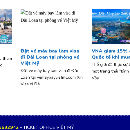
Đặt vé máy bay làm visa
VNA giảm 15% 
đi Đài Loan tại phòng vé
Quốc tế khi mu
c tham
Việt Mỹ
Thế giới đã thực sự 
ng
Đặt vé máy bay làm visa đi Đài
một trạng thái “bình
Loan tại vemaybayvietmy.com Xin
Vậy
Visa đi Đài
6692942
- TICKET OFFICE VIỆT MỸ