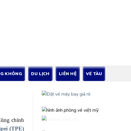
NG KHÔNG
DU LỊCH
LIÊN HỆ
VÉ TÀU
Cũng chính
ipei (TPE)