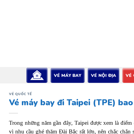
Bỏ
qua
nội
dung
VÉ MÁY BAY
VÉ NỘI ĐỊA
VÉ
VÉ QUỐC TẾ
Vé máy bay đi Taipei (TPE) bao 
Trong những năm gần đây, Taipei được xem là điểm 
vì nhu cầu ghé thăm Đài Bắc rất lớn, nên chắc chắn 