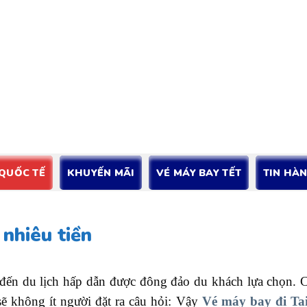
 QUỐC TẾ
KHUYẾN MÃI
VÉ MÁY BAY TẾT
TIN HÀ
nhiêu tiền
đến du lịch hấp dẫn được đông đảo du khách lựa chọn. 
sẽ không ít người đặt ra câu hỏi: Vậy
Vé máy bay đi Ta