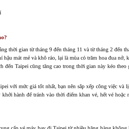
í
ào?
ng thời gian từ tháng 9 đến tháng 11 và từ tháng 2 đến t
khí hậu mát mẻ và khô ráo, lại là mùa có trăm hoa đua nở,
ách đến Taipei cũng tăng cao trong thời gian này kéo theo
ei với mức giá tốt nhất, bạn nên sắp xếp công việc và lị
y khởi hành để tránh vào thời điểm khan vé, hết vé hoặc
ý cung cấp vé máy bay đi Taipei từ nhiều hãng hàng không