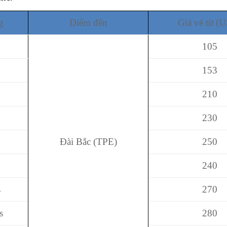
g
Điểm đến
Giá vé từ (
105
153
210
230
Đài Bắc (TPE)
250
240
s
270
s
280