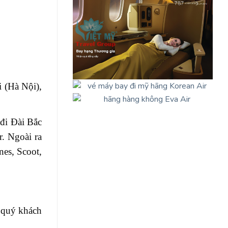
i (Hà Nội),
đi Đài Bắc
r. Ngoài ra
nes, Scoot,
h quý khách