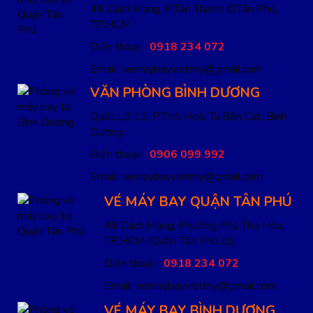
48 Cách Mạng, P.Tân Thành, Q.Tân Phú,
TP.HCM
Điện thoại :
0918 234 072
Email: vemaybayvietmy@gmail.com
VĂN PHÒNG BÌNH DƯƠNG
Quốc Lộ 13, P.Thới Hoà, Tx.Bến Cát, Bình
Dương
Điện thoại :
0906 099 992
Email: vemaybayvietmy@gmail.com
VÉ MÁY BAY QUẬN TÂN PHÚ
48 Cách Mạng, Phường Phú Thọ Hòa,
TP.HCM
(Quận Tân Phú cũ)
Điện thoại :
0918 234 072
Email: vemaybayvietmy@gmail.com
VÉ MÁY BAY BÌNH DƯƠNG