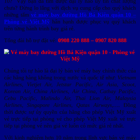
10? Vậy bạn đã tìm được đại lý nào uy tín chất lượng
chưa? Đừng lo lắng với dịch vụ cung cấp cho quý khách
những tấm
vé máy bay đường Hồ Bá Kiện quận 10 –
Phòng vé Việt Mỹ
hân hạnh được phục vụ quý khách
trên từng hành trình bay giá rẻ.
Tổng đài hỗ trợ đặt vé:
0908 220 888 – 0907 820 888
Chúng tôi tự hào là đại lý bán vé máy bay chính thức cúa
các hãng hàng không trong nước và quốc tế như:
Vietnam
Airlines, Vietjet Air, Jetstar Pacific, Air Asia, Scoot,
Korean Air, China Airlines, Air China, Cathay Pacific,
Cebu Pacific, Malindo Air, Thai Lion Air, Malaysia
Airlines, Singapore Airlines, Qatas Airways,…
. Đồng
thời được sự ủy quyền của hãng cho phép Việt Mỹ xuất
vé trực tiếp tại phòng vé cho phép Việt Mỹ xuất vé trực
tiếp tại phòng vé nên giá vé luôn có mức giá rẻ nhất.
Với kinh nghiệm hơn 10 năm trong lĩnh vực bán vé máy