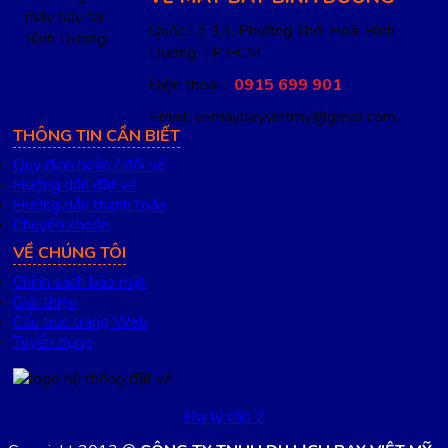
Quốc Lộ 13, Phường Thới Hoà, Bình
Dương, TP.HCM
Điện thoại :
0915 699 901
Email: vemaybayvietmy@gmail.com
THÔNG TIN CẦN BIẾT
Quy định hoàn / đổi vé
Hướng dẫn đặt vé
Hướng dẫn thanh toán
Chuyển khoản
VỀ CHÚNG TÔI
Chính sách bảo mật
Giới thiệu
Cấu trúc trang Web
Tuyển dụng
Đại lý cấp 2