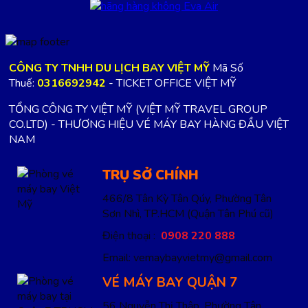
CÔNG TY TNHH DU LỊCH BAY VIỆT MỸ
Mã Số
Thuế:
0316692942
- TICKET OFFICE VIỆT MỸ
TỔNG CÔNG TY VIỆT MỸ (VIỆT MỸ TRAVEL GROUP
CO.LTD) - THƯƠNG HIỆU VÉ MÁY BAY HÀNG ĐẦU VIỆT
NAM
TRỤ SỞ CHÍNH
466/8 Tân Kỳ Tân Qúy, Phường Tân
Sơn Nhì, TP.HCM
(Quận Tân Phú cũ)
Điện thoại :
0908 220 888
Email: vemaybayvietmy@gmail.com
VÉ MÁY BAY QUẬN 7
56 Nguyễn Thị Thập, Phường Tân