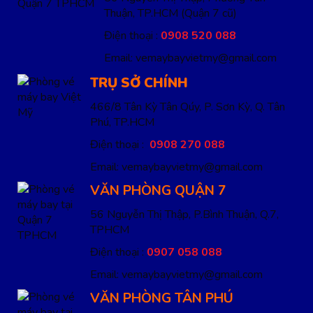
Thuận, TP.HCM
(Quận 7 cũ)
Điện thoại :
0908 520 088
Email: vemaybayvietmy@gmail.com
TRỤ SỞ CHÍNH
466/8 Tân Kỳ Tân Qúy, P. Sơn Kỳ, Q. Tân
Phú, TP.HCM
Điện thoại :
0908 270 088
Email: vemaybayvietmy@gmail.com
VĂN PHÒNG QUẬN 7
56 Nguyễn Thị Thập, P.Bình Thuận, Q.7,
TPHCM
Điện thoại :
0907 058 088
Email: vemaybayvietmy@gmail.com
VĂN PHÒNG TÂN PHÚ