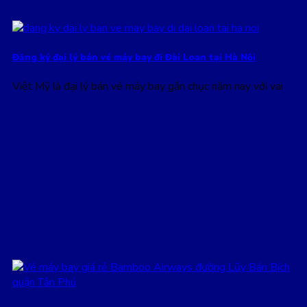
Đăng ký đại lý bán vé máy bay đi Đài Loan tại Hà Nội
Việt Mỹ là đại lý bán vé máy bay gần chục năm nay với vai