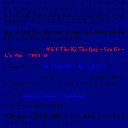
muốn tìm mua vé máy bay giá rẻ, uy tín chất lượng thì
hãy để phòng vé Việt Mỹ chúng tôi có cơ hội được mang
đến cho quý khách những hành trình bay giá rẻ uy tín
chất lượng mà bạn đang cần và tìm kiếm bấy lâu nay.
Một số hình thức
đặt mua vé máy bay đường Hồ Bá
Kiện quận 10 tại Phòng vé Việt Mỹ
:
+ Trụ sở chính tại:
466/ 8 Tân Kỳ Tân Quý – Sơn Kỳ –
Tân Phú – TPHCM
+ Tổng đài hỗ trợ:
0915 699 901 – 0915 699 971
+ Skype:
vemaybayvietmy/
vietmyair01/ vietmyair05/ vietmyair007/ vietmyair008
+ Email:
vemaybayvietmy@gmail.com
+ Facebook:
vietmyvietnam
“Cần là có – Tìm là thấy”
là tất cả những gì mà Phòng
vé Việt Mỹ mang đến cho quý khách.