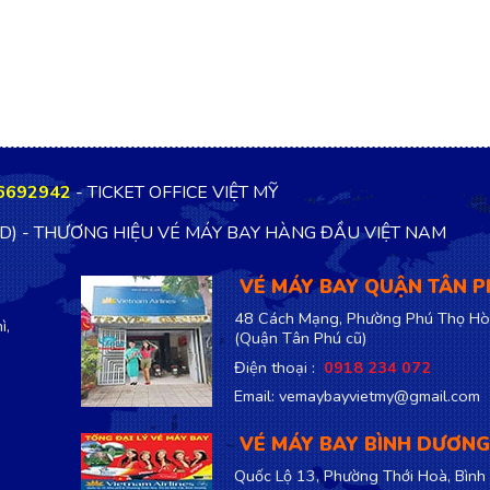
6692942
- TICKET OFFICE VIỆT MỸ
TD) - THƯƠNG HIỆU VÉ MÁY BAY HÀNG ĐẦU VIỆT NAM
VÉ MÁY BAY QUẬN TÂN 
48 Cách Mạng, Phường Phú Thọ Hò
ì,
(Quận Tân Phú cũ)
Điện thoại :
0918 234 072
Email: vemaybayvietmy@gmail.com
VÉ MÁY BAY BÌNH DƯƠNG
Quốc Lộ 13, Phường Thới Hoà, Bình