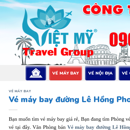
Bỏ
qua
nội
dung
VÉ MÁY BAY
VÉ NỘI ĐỊA
VÉ
VÉ MÁY BAY
Vé máy bay đường Lê Hồng Pho
Bạn muốn tìm vé máy bay giá rẻ, Bạn đang tìm Phòng v
vé tại đây. Văn Phòng bán
Vé máy bay đường Lê Hồng