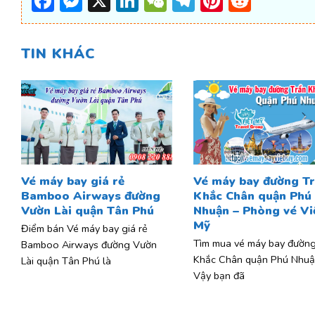
Facebook
Messenger
X
LinkedIn
WeChat
Telegram
Pinterest
Reddi
TIN KHÁC
Vé máy bay giá rẻ
Vé máy bay đường T
Bamboo Airways đường
Khắc Chân quận Phú
Vườn Lài quận Tân Phú
Nhuận – Phòng vé Vi
Mỹ
Điểm bán Vé máy bay giá rẻ
Tìm mua vé máy bay đường
Bamboo Airways đường Vườn
Khắc Chân quận Phú Nhuậ
Lài quận Tân Phú là
Vậy bạn đã