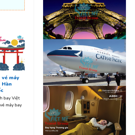
n vé máy
i Hàn
ốc
h bay Việt
 vé máy bay