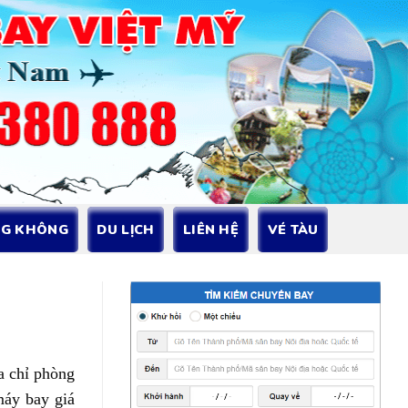
NG KHÔNG
DU LỊCH
LIÊN HỆ
VÉ TÀU
a chỉ phòng
áy bay giá