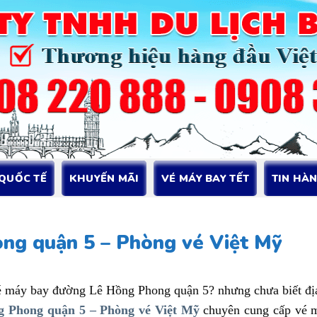
 QUỐC TẾ
KHUYẾN MÃI
VÉ MÁY BAY TẾT
TIN HÀ
ng quận 5 – Phòng vé Việt Mỹ
é máy bay đường Lê Hồng Phong quận 5? nhưng chưa biết đị
 Phong quận 5 – Phòng vé Việt Mỹ
chuyên cung cấp vé m