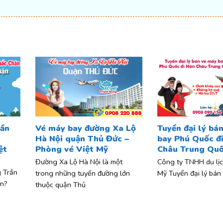
t
rần
Vé máy bay đường Xa Lộ
Tuyển đại lý bá
Hà Nội quận Thủ Đức –
bay Phú Quốc đ
ệt
Phòng vé Việt Mỹ
Châu Trung Qu
Đường Xa Lộ Hà Nội là một
Công ty TNHH du lịc
 Trần
trong những tuyến đường lớn
Mỹ Tuyển đại lý bán
n?
thuộc quận Thủ