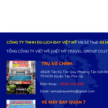
CÔNG TY TNHH DU LỊCH BAY VIỆT MỸ
Mã Số Thuế:
031
TỔNG CÔNG TY VIỆT MỸ (VIỆT MỸ TRAVEL GROUP CO.L
TRỤ SỞ CHÍNH
466/8 Tân Kỳ Tân Qúy, Phường Tân Sơn Nh
TP.HCM
(Quận Tân Phú cũ)
Điện thoại :
0908 220 888
Email: vemaybayvietmy@gmail.com
VÉ MÁY BAY QUẬN 7