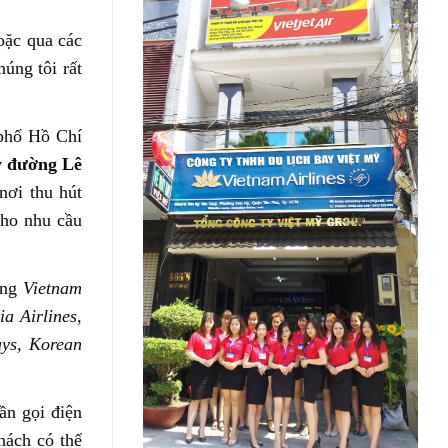
oặc qua các
ng tôi rất
 phố Hồ Chí
y đường Lê
nơi thu hút
cho nhu cầu
ãng
Vietnam
ia Airlines,
ays, Korean
ần gọi điện
hách có thể