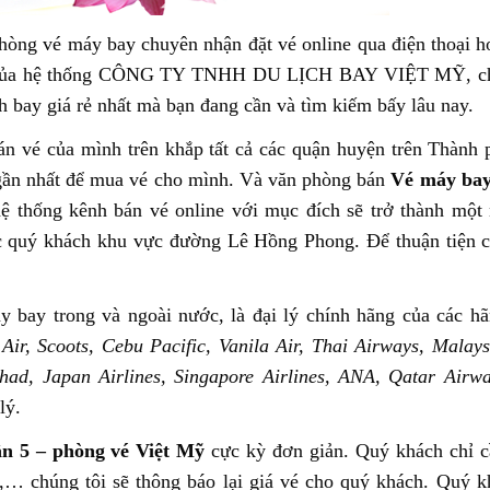
hòng vé máy bay chuyên nhận đặt vé online qua điện thoại h
ay của hệ thống CÔNG TY TNHH DU LỊCH BAY VIỆT MỸ, chú
bay giá rẻ nhất mà bạn đang cần và tìm kiếm bấy lâu nay.
án vé của mình trên khắp tất cả các quận huyện trên Thành
gần nhất để mua vé cho mình. Và văn phòng bán
Vé máy ba
 thống kênh bán vé online với mục đích sẽ trở thành một 
ác quý khách khu vực đường Lê Hồng Phong. Để thuận tiện 
y bay trong và ngoài nước, là đại lý chính hãng của các h
on Air, Scoots, Cebu Pacific, Vanila Air, Thai Airways, Malays
tihad, Japan Airlines, Singapore Airlines, ANA, Qatar Airw
lý.
n 5 – phòng vé Việt Mỹ
cực kỳ đơn giản. Quý khách chỉ c
e,… chúng tôi sẽ thông báo lại giá vé cho quý khách. Quý k