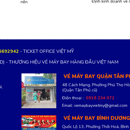
Định kinh doanh vé 
nên
6692942
- TICKET OFFICE VIỆT MỸ
TD) - THƯƠNG HIỆU VÉ MÁY BAY HÀNG ĐẦU VIỆT NAM
VÉ MÁY BAY QUẬN TÂN 
48 Cách Mạng, Phường Phú Thọ Hò
ì,
(Quận Tân Phú cũ)
Điện thoại :
0918 234 072
Email: vemaybayvietmy@gmail.com
VÉ MÁY BAY BÌNH DƯƠNG
Quốc Lộ 13, Phường Thới Hoà, Bình