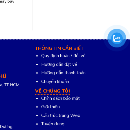
máy bay
bán vé Hải Phòng – Đà Nẵng
tại khu vực đ
hãng Bamboo
quận
THÔNG TIN CẦN BIẾT
Quy định hoàn / đổi vé
Hướng dẫn đặt vé
Hướng dẫn thanh toán
PHÚ
Chuyển khoản
a, TP.HCM
VỀ CHÚNG TÔI
Chính sách bảo mật
Giới thiệu
Cấu trúc trang Web
Tuyển dụng
 Dương,