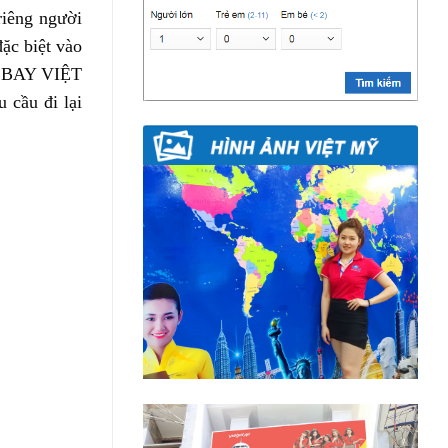
iêng người
ặc biệt vào
H BAY VIỆT
 cầu đi lại