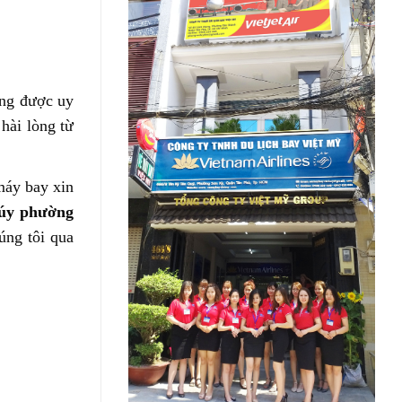
ựng được uy
hài lòng từ
máy bay xin
úy phường
úng tôi qua