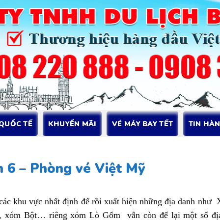
 QUỐC TẾ
KHUYẾN MÃI
VÉ MÁY BAY TẾT
TIN HÀ
 6 – Phòng vé Việt Mỹ
 các khu vực nhất định để rồi xuất hiện những địa danh như
 xóm Bột… riêng xóm Lò Gốm vẫn còn để lại một số đị