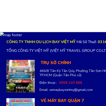
CÔNG TY TNHH DU LỊCH BAY VIỆT MỸ
Mã Số Thuế:
031
TỔNG CÔNG TY VIỆT MỸ (VIỆT MỸ TRAVEL GROUP CO.L
TRỤ SỞ CHÍNH
466/8 Tân Kỳ Tân Qúy, Phường Tân Sơn Nh
TP.HCM
(Quận Tân Phú cũ)
Điện thoại :
0908 220 888
Email: vemaybayvietmy@gmail.com
VÉ MÁY BAY QUẬN 7