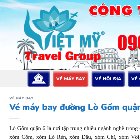
Bỏ
qua
nội
dung
VÉ MÁY BAY
VÉ NỘI ĐỊA
VÉ
VÉ MÁY BAY
Vé máy bay đường Lò Gốm quận
Lò Gốm quận 6 là nơi tập trung nhiều ngành nghề trong
xóm Cốm, xóm Lò Rèn, xóm Dầu, xóm Chỉ, xóm Vôi,