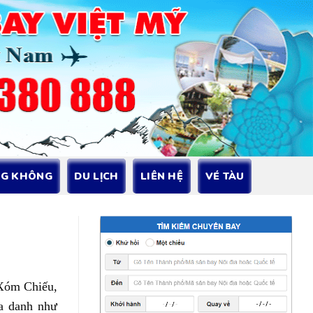
NG KHÔNG
DU LỊCH
LIÊN HỆ
VÉ TÀU
 Xóm Chiếu,
a danh như