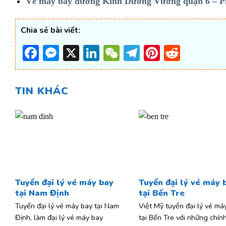
Vé máy bay đường Kinh Dương Vương quận 6 – P
Chia sẻ bài viết:
Facebook
Messenger
X
LinkedIn
WeChat
Telegram
Pinterest
Reddi
TIN KHÁC
Tuyển đại lý vé máy bay
Tuyển đại lý vé máy 
tại Nam Định
tại Bến Tre
Tuyển đại lý vé máy bay tại Nam
Việt Mỹ tuyển đại lý vé má
Định, làm đại lý vé máy bay
tại Bến Tre với những chín