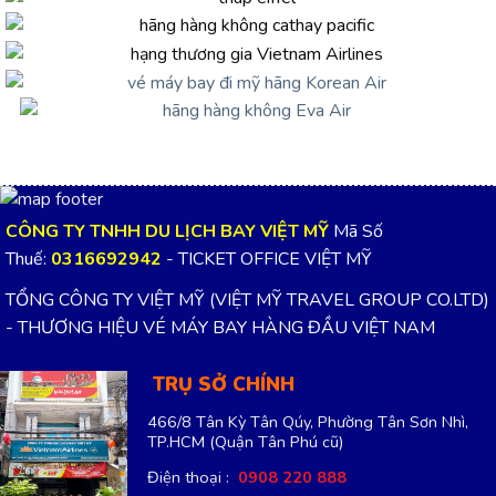
CÔNG TY TNHH DU LỊCH BAY VIỆT MỸ
Mã Số
Thuế:
0316692942
- TICKET OFFICE VIỆT MỸ
TỔNG CÔNG TY VIỆT MỸ (VIỆT MỸ TRAVEL GROUP CO.LTD)
- THƯƠNG HIỆU VÉ MÁY BAY HÀNG ĐẦU VIỆT NAM
TRỤ SỞ CHÍNH
466/8 Tân Kỳ Tân Qúy, Phường Tân Sơn Nhì,
TP.HCM
(Quận Tân Phú cũ)
Điện thoại :
0908 220 888