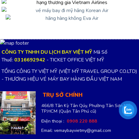
CÔNG TY TNHH DU LỊCH BAY VIỆT MỸ
Mã Số
Thuế:
0316692942
- TICKET OFFICE VIỆT MỸ
TỔNG CÔNG TY VIỆT MỸ (VIỆT MỸ TRAVEL GROUP CO.LTD)
- THƯƠNG HIỆU VÉ MÁY BAY HÀNG ĐẦU VIỆT NAM
TRỤ SỞ CHÍNH
466/8 Tân Kỳ Tân Qúy, Phường Tân Sơn Nhì,
TP.HCM
(Quận Tân Phú cũ)
Điện thoại :
0908 220 888
Email: vemaybayvietmy@gmail.com