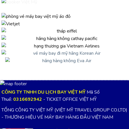
CÔNG TY TNHH DU LỊCH BAY VIỆT MỸ
Mã Số
Thuế:
0316692942
- TICKET OFFICE VIỆT MỸ
TỔNG CÔNG TY VIỆT MỸ (VIỆT MỸ TRAVEL GROUP CO.LTD)
- THƯƠNG HIỆU VÉ MÁY BAY HÀNG ĐẦU VIỆT NAM