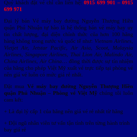
Quý khách đặt vé chỉ cần liên hệ:
0915 699 901 – 0915
699 971
Đại lý bán Vé máy bay đường Nguyễn Thượng Hiền
quận Phú Nhuận tự hào là hệ thống bán vé máy bay uy
tín chất lượng, đại diện chính thức của hơn 100 hãng
hàng không trong nước và quốc tế như:
Vietnam Airlines,
Vietjet Air, Jetstar Pacific, Air Asia, Scoot, Malaysia
Airlines, Singapore Airlines, Thai Lion Air, Malindo Air,
China Airlines, Air China
… đồng thời được sự tín nhiệm
của hãng cho phép Việt Mỹ xuất vé trực tiếp tại phòng vé
nên giá vé luôn có mức giá rẻ nhất.
Đặt mua
Vé máy bay đường Nguyễn Thượng Hiền
quận Phú Nhuận – Phòng vé Việt Mỹ
chúng tôi luôn
cam kết:
+ Là đại lý cấp 1 của hãng nên giá vé rẻ nhất từ hãng
+ Đội ngũ nhân viên tư vấn tận tình trên từng hành trình
bay giá rẻ