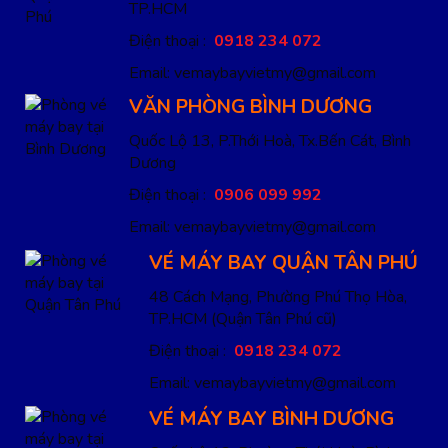
TP.HCM
Điện thoại :
0918 234 072
Email: vemaybayvietmy@gmail.com
VĂN PHÒNG BÌNH DƯƠNG
Quốc Lộ 13, P.Thới Hoà, Tx.Bến Cát, Bình
Dương
Điện thoại :
0906 099 992
Email: vemaybayvietmy@gmail.com
VÉ MÁY BAY QUẬN TÂN PHÚ
48 Cách Mạng, Phường Phú Thọ Hòa,
TP.HCM
(Quận Tân Phú cũ)
Điện thoại :
0918 234 072
Email: vemaybayvietmy@gmail.com
VÉ MÁY BAY BÌNH DƯƠNG