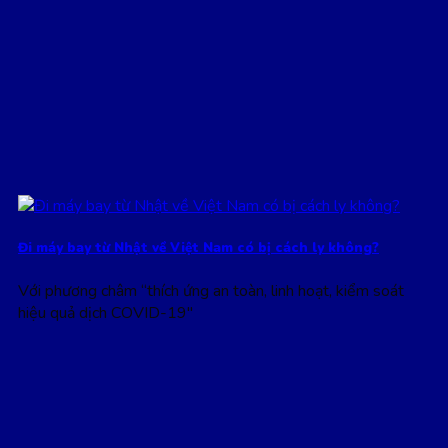
Đi máy bay từ Nhật về Việt Nam có bị cách ly không?
Với phương châm “thích ứng an toàn, linh hoạt, kiểm soát
hiệu quả dịch COVID-19″