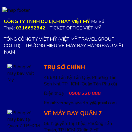
CÔNG TY TNHH DU LỊCH BAY VIỆT MỸ
Mã Số
Thuế:
0316692942
- TICKET OFFICE VIỆT MỸ
TỔNG CÔNG TY VIỆT MỸ (VIỆT MỸ TRAVEL GROUP
CO.LTD) - THƯƠNG HIỆU VÉ MÁY BAY HÀNG ĐẦU VIỆT
NAM
TRỤ SỞ CHÍNH
466/8 Tân Kỳ Tân Qúy, Phường Tân
Sơn Nhì, TP.HCM
(Quận Tân Phú cũ)
Điện thoại :
0908 220 888
Email: vemaybayvietmy@gmail.com
VÉ MÁY BAY QUẬN 7
56 Nguyễn Thị Thập, Phường Tân
Thuận, TP.HCM
(Quận 7 cũ)