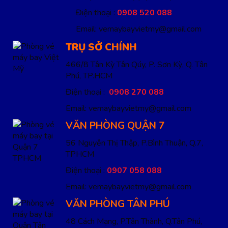
Điện thoại :
0908 520 088
Email: vemaybayvietmy@gmail.com
TRỤ SỞ CHÍNH
466/8 Tân Kỳ Tân Qúy, P. Sơn Kỳ, Q. Tân
Phú, TP.HCM
Điện thoại :
0908 270 088
Email: vemaybayvietmy@gmail.com
VĂN PHÒNG QUẬN 7
56 Nguyễn Thị Thập, P.Bình Thuận, Q.7,
TPHCM
Điện thoại :
0907 058 088
Email: vemaybayvietmy@gmail.com
VĂN PHÒNG TÂN PHÚ
48 Cách Mạng, P.Tân Thành, Q.Tân Phú,