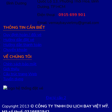
Quốc Lộ 13, Phường Thới Hoà, Bình
Dương, TP.HCM
Điện thoại :
0915 699 901
Email: vemaybayvietmy@gmail.com
THÔNG TIN CẦN BIẾT
Quy định hoàn / đổi vé
Hướng dẫn đặt vé
Hướng dẫn thanh toán
Chuyển khoản
VỀ CHÚNG TÔI
Chính sách bảo mật
Giới thiệu
Cấu trúc trang Web
Tuyển dụng
Đại lý cấp 2
Copyright 2013 ©
CÔNG TY TNHH DU LỊCH BAY VIỆT MỸ.
Mã số thuế: 0316692942