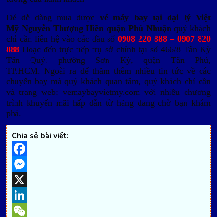
Để dễ dàng mua được
vé máy bay tại đại lý Việt
Mỹ Nguyễn Thượng Hiền quận Phú Nhuận
quý khách
chỉ cần liên hệ vào các đầu số
0908 220 888 – 0907 820
888
Hoặc đến trực tiếp trụ sở chính tại số 466/8 Tân Kỳ
Tân Quý, phường Sơn Kỳ, quận Tân Phú,
TP.HCM.
Ngoài ra để thăm thêm nhiều tin tức về các
chuyến bay mà quý khách quan tâm, quý khách chỉ cần
và trang web: vemaybayvietmy.com với nhiều chương
trình khuyến mãi hấp dẫn từ hãng đang chờ bạn khám
phá.
Chia sẻ bài viết:
Facebook
Messenger
X
LinkedIn