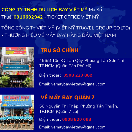
CÔNG TY TNHH DU LỊCH BAY VIỆT MỸ
Mã Số
Thuế:
0316692942
- TICKET OFFICE VIỆT MỸ
TỔNG CÔNG TY VIỆT MỸ (VIỆT MỸ TRAVEL GROUP CO.LTD)
- THƯƠNG HIỆU VÉ MÁY BAY HÀNG ĐẦU VIỆT NAM
TRỤ SỞ CHÍNH
466/8 Tân Kỳ Tân Qúy, Phường Tân Sơn Nhì,
TP.HCM
(Quận Tân Phú cũ)
Điện thoại :
0908 220 888
Email: vemaybayvietmy@gmail.com
VÉ MÁY BAY QUẬN 7
56 Nguyễn Thị Thập, Phường Tân Thuận,
TP.HCM
(Quận 7 cũ)
Điện thoại :
0908 520 088
Email: vemaybayvietmy@gmail.com