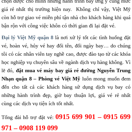
chọn được cho mình những hành trình bay ưng ý cùng mức
giá rẻ nhất thị trường hiện nay. Không chỉ vậy, Việt Mỹ
còn hỗ trợ giao vé miễn phí tận nhà cho khách hàng khi quá
bận rộn với công việc khôn có thời gian đi lại đặt vé.
Đại lý Việt Mỹ quận 8
là nơi xử lý tốt các tình huống đặt
vé, hoàn vé, hủy vé hay đổi tên, đổi ngày bay… do chúng
tôi có các nhân viên tay nghề cao, được đào tạo từ các khóa
học nghiệp vụ chuyên sâu về ngành dịch vụ hàng không. Vì
lẽ đó,
đặt mua vé máy bay giá rẻ đường Nguyễn Trung
Nhạn quận 8 – Phòng vé Việt Mỹ
luôn mong muốn đem
đến cho tất cả các khách hàng sử dụng dịch vụ bay có
những hành trình đẹp, giờ bay thuận lợi, giá vé rẻ nhất
cùng các dịch vụ tiện ích tốt nhất.
0915 699 901 – 0915 699
Tổng đài hỗ trợ đặt vé:
971 – 0908 119 099