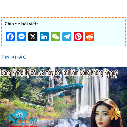
Chia sẻ bài viết:
Facebook
Messenger
X
LinkedIn
WeChat
Telegram
Pinterest
Reddit
TIN KHÁC