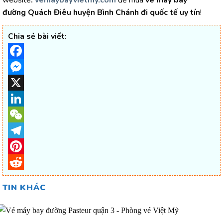
đường
Quách Điêu huyện Bình Chánh
đi quốc tế uy tín
!
Chia sẻ bài viết:
Facebook
Messenger
X
LinkedIn
WeChat
Telegram
Pinterest
Reddit
TIN KHÁC