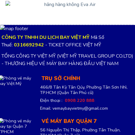
CÔNG TY TNHH DU LỊCH BAY VIỆT MỸ
Mã Số
Thuế:
0316692942
- TICKET OFFICE VIỆT MỸ
TỔNG CÔNG TY VIỆT MỸ (VIỆT MỸ TRAVEL GROUP CO.LTD)
- THƯƠNG HIỆU VÉ MÁY BAY HÀNG ĐẦU VIỆT NAM
TRỤ SỞ CHÍNH
466/8 Tân Kỳ Tân Qúy, Phường Tân Sơn Nhì,
TP.HCM
(Quận Tân Phú cũ)
Điện thoại :
0908 220 888
Email: vemaybayvietmy@gmail.com
VÉ MÁY BAY QUẬN 7
56 Nguyễn Thị Thập, Phường Tân Thuận,