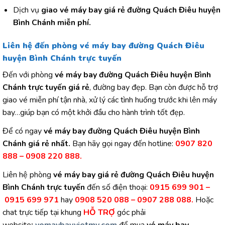
Dịch vụ
giao vé máy bay giá rẻ đường Quách Điêu huyện
Bình Chánh miễn phí.
Liên hệ đến phòng
vé máy bay đường Quách Điêu
huyện Bình Chánh
trực tuyến
Đến với phòng
vé máy bay đường
Quách Điêu huyện Bình
Chánh
trực tuyến giá rẻ
, đường bay đẹp. Bạn còn được hỗ trợ
giao vé miễn phí tận nhà, xử lý các tình huống trước khi lên máy
bay…giúp bạn có một khởi đầu cho hành trình tốt đẹp.
Để có ngay
vé máy bay đường
Quách Điêu huyện Bình
Chánh
giá rẻ nhất.
Bạn hãy gọi ngay đến hotline:
0907 820
888 – 0908 220 888.
Liên hệ phòng
vé máy bay giá rẻ đường
Quách Điêu huyện
Bình Chánh
trực tuyến
đến số điện thoại:
0915 699 901 –
0915 699 971
hay
0908 520 088 – 0907 288 088.
Hoặc
chat trực tiếp tại khung
HỖ TRỢ
góc phải
website
:
vemaybayvietmy.com
để mua
vé máy bay