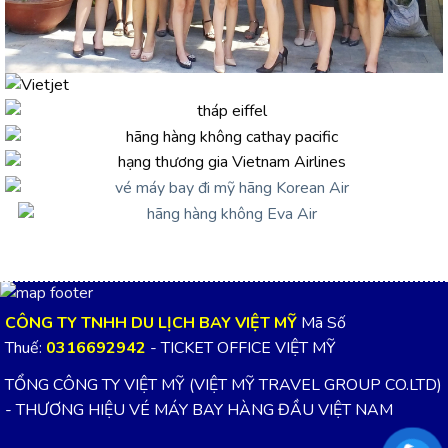
CÔNG TY TNHH DU LỊCH BAY VIỆT MỸ
Mã Số
Thuế:
0316692942
- TICKET OFFICE VIỆT MỸ
TỔNG CÔNG TY VIỆT MỸ (VIỆT MỸ TRAVEL GROUP CO.LTD)
- THƯƠNG HIỆU VÉ MÁY BAY HÀNG ĐẦU VIỆT NAM