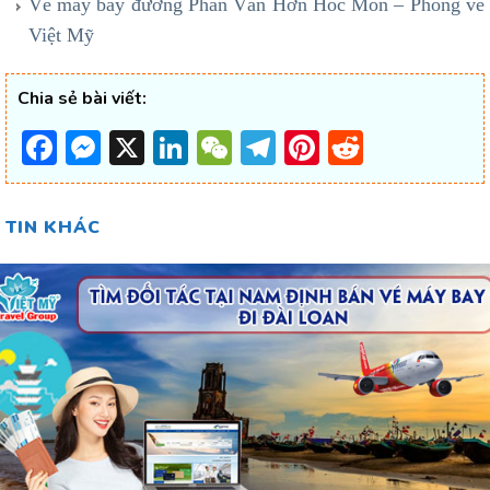
Vé máy bay đường Phan Văn Hớn Hóc Môn – Phòng vé
Việt Mỹ
Chia sẻ bài viết:
Facebook
Messenger
X
LinkedIn
WeChat
Telegram
Pinterest
Reddit
TIN KHÁC